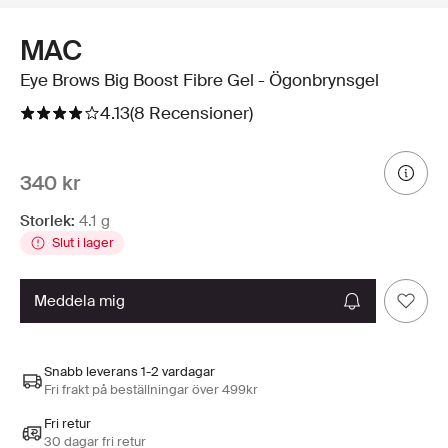
MAC
Eye Brows Big Boost Fibre Gel - Ögonbrynsgel
4.13
(8 Recensioner)
340 kr
Storlek:
4.1 g
Slut i lager
meddela mig
Snabb leverans 1-2 vardagar
Fri frakt på beställningar över 499kr
Fri retur
30 dagar fri retur