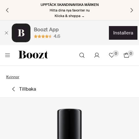
UPPTÄCK SKANDINAVISKA MÄRKEN
Hitta dina nya favoriter nu
Klicka & shoppa →
Boozt App
installera
4.6
0
0
Kvinnor
tillbaka