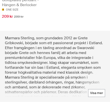
Hängen & Berlocker
ONE SIZE
209 kr
299 kr
Marmara Sterling, som grundades 2012 av Grete
Gribkovski, började som ett passionerat projekt i Estland.
Efter framgången i en tävling anordnad av Swarovski
började Grete och hennes familj att arbeta med
premiumkristaller från Europa, vilka de integrerade i
tidlösa smyckesdesigner. Idag skapar varumärket, som
fortfarande har sin bas i Estland, eleganta smycken som
förenar högkvalitativa material med klassisk design.
Marmara Sterling är specialiserade på smycken i
sterlingsilver, däribland örhängen, ringar, hängsmycken
och armband, som är dekorerade med zirkoner,
sötvattenspärlor och pärlemor. Deras dedikation till
visa mer
ansvarsfull produktion gör dem unika – 99 % av silvret de
använder är återvunnet och deras presentaskar är FSC-
certifierade. Alla silverdelar är dessutom pläterade med