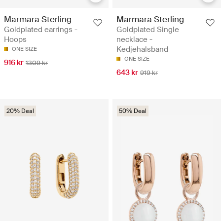
Marmara Sterling
Marmara Sterling
Goldplated earrings -
Goldplated Single
Hoops
necklace -
Kedjehalsband
ONE SIZE
ONE SIZE
916 kr
1309 kr
643 kr
919 kr
20% Deal
50% Deal