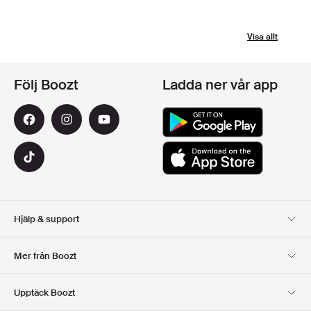
Visa allt
Följ Boozt
Ladda ner vår app
Hjälp & support
Kundservice
Leverans
Mer från Boozt
Returer
Betalning
Om Oss
Officiell Boozt Rabattkod
Upptäck Boozt
Presentkort
Våra appar