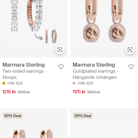
Marmara Sterling
Marmara Sterling
Two-sided earrings -
Goldplated earrings -
Hoops
Hängande örhängen
ONE SIZE
ONE SIZE
1215 kr
1175 kr
1519 kr
1679 kr
30% Deal
30% Deal