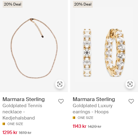
20% Deal
20% Deal
Marmara Sterling
Marmara Sterling
Goldplated Tennis
Goldplated Luxury
necklace -
earrings - Hoops
Kedjehalsband
ONE SIZE
ONE SIZE
1143 kr
1429 kr
1295 kr
1619 kr