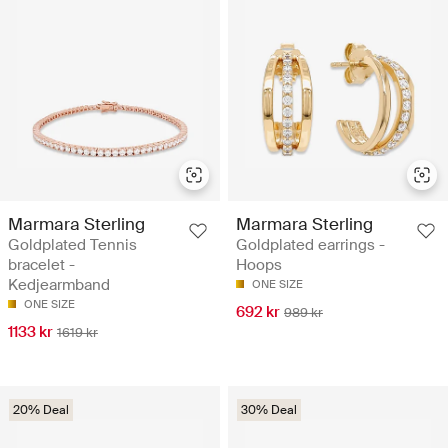
Marmara Sterling
Marmara Sterling
Goldplated Tennis
Goldplated earrings -
bracelet -
Hoops
Kedjearmband
ONE SIZE
ONE SIZE
692 kr
989 kr
1133 kr
1619 kr
20% Deal
30% Deal