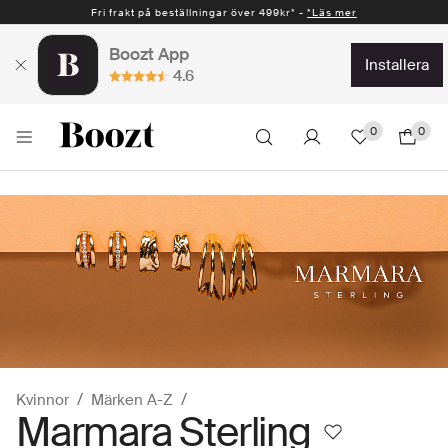
Fri frakt på beställningar över 499kr* -
*Läs mer
Boozt App
installera
4.6
0
0
Kvinnor
Märken A-Z
Marmara Sterling