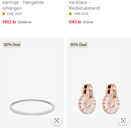
earrings - Hängande
necklace -
örhängen
Kedjehalsband
ONE SIZE
ONE SIZE
1462 kr
643 kr
2089 kr
919 kr
30% Deal
50% Deal