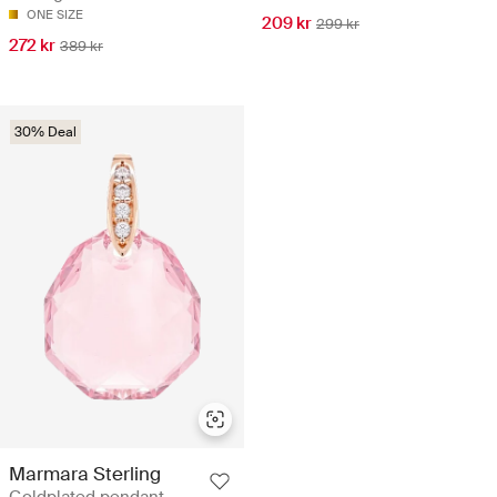
ONE SIZE
209 kr
299 kr
272 kr
389 kr
30% Deal
Marmara Sterling
Goldplated pendant -