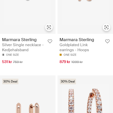
Marmara Sterling
Marmara Sterling
Silver Single necklace -
Goldplated Link
Kedjehalsband
earrings - Hoops
ONE SIZE
ONE SIZE
531 kr
879 kr
759 kr
1099 kr
30% Deal
30% Deal