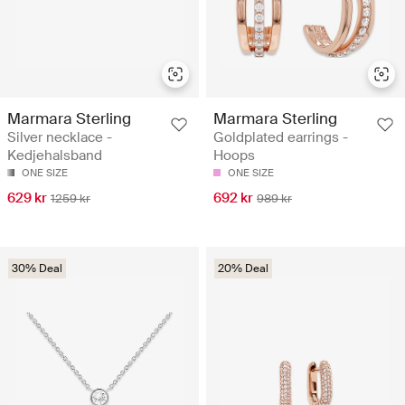
Marmara Sterling
Marmara Sterling
Silver necklace -
Goldplated earrings -
Kedjehalsband
Hoops
ONE SIZE
ONE SIZE
629 kr
692 kr
1259 kr
989 kr
30% Deal
20% Deal