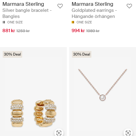
Marmara Sterling
Marmara Sterling
Silver bangle bracelet -
Goldplated earrings -
Bangles
Hängande örhängen
ONE SIZE
ONE SIZE
881 kr
994 kr
1259 kr
1989 kr
30% Deal
30% Deal