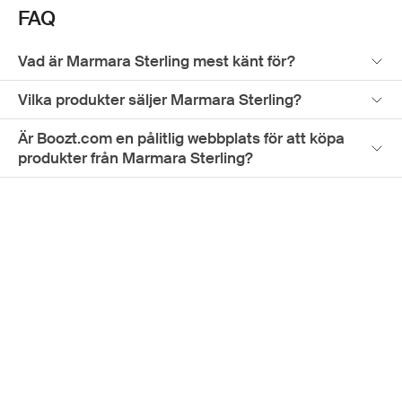
rodium eller guld för att garantera glans och slitstyrka. På
FAQ
Boozt.com hittar du ett noga utvalt sortiment av Marmara
Sterlings smycken, perfekt för den som söker
högkvalitativa accessoarer tillverkade med omsorg.
Vad är Marmara Sterling mest känt för?
Boozt.com är den ideala platsen för att utforska Marmara
Sterlings förfinade design, tack vare en smidig
Vilka produkter säljer Marmara Sterling?
shoppingupplevelse och välkuraterade kollektioner.
Är Boozt.com en pålitlig webbplats för att köpa
produkter från Marmara Sterling?