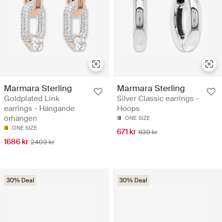
Marmara Sterling
Marmara Sterling
Goldplated Link
Silver Classic earrings -
earrings - Hängande
Hoops
örhängen
ONE SIZE
ONE SIZE
671 kr
839 kr
1686 kr
2409 kr
30% Deal
30% Deal