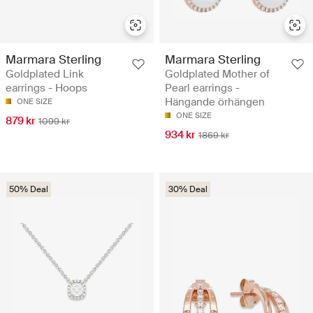
Marmara Sterling
Marmara Sterling
Goldplated Link
Goldplated Mother of
earrings - Hoops
Pearl earrings -
Hängande örhängen
ONE SIZE
ONE SIZE
879 kr
1099 kr
934 kr
1869 kr
50% Deal
30% Deal