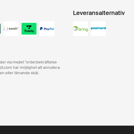
Leveransalternativ
order via mejlet "orderbekräftelse
zt.com har möjlighet att annullera
en eller liknande skäl.