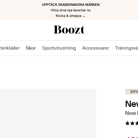
TILLBAKA TILL JOBBET, TILLBAKA MED STIL
Kickstarta den nya säsongen
Klicka & shoppa nu →
tterkläder
Skor
Sportutrustning
Accessoarer
Träningsv
35%
Ne
New B