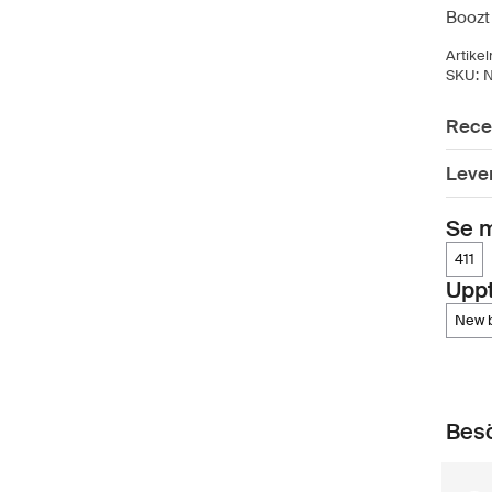
Boozt
Artike
SKU:
Rece
Leve
Se m
411
Upp
new
Besö