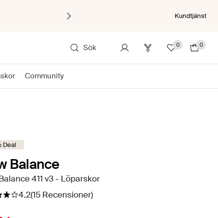
Kundtjänst
0
0
Sök
äskor
Community
 Deal
w Balance
alance 411 v3 - Löparskor
4.2
(15 Recensioner)