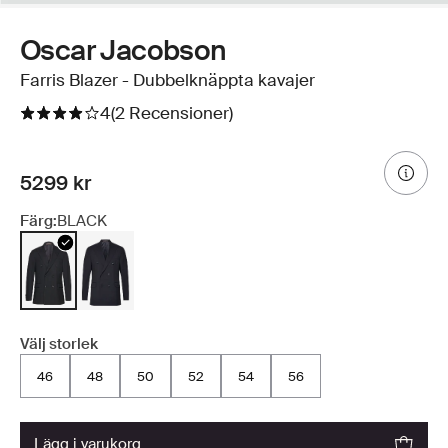
Oscar Jacobson
Farris Blazer - Dubbelknäppta kavajer
4
(2 Recensioner)
5299 kr
Färg:
BLACK
Välj storlek
46
48
50
52
54
56
lägg i varukorg