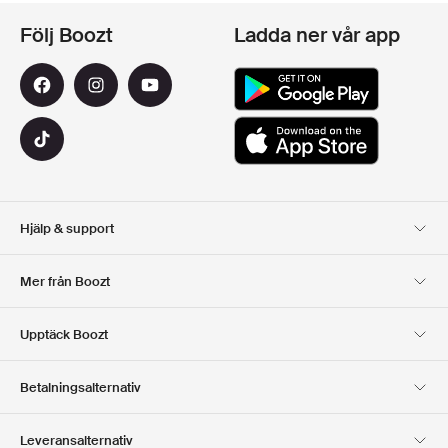
Följ Boozt
Ladda ner vår app
Hjälp & support
Kundservice
Leverans
Mer från Boozt
Returer
Betalning
Om Oss
Officiell Boozt Rabattkod
Upptäck Boozt
Presentkort
Våra appar
Karriär
Företagsinformation
Club Boozt
Betalningsalternativ
Investerarrelationer
Ansvar
Press & utmärkelser
Boozt Outlet
Leveransalternativ