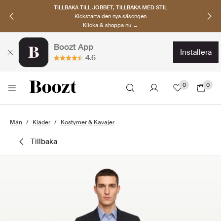
TILLBAKA TILL JOBBET, TILLBAKA MED STIL
Kickstarta den nya säsongen
Klicka & shoppa nu →
Boozt App
installera
4.6
0
0
Män
Kläder
Kostymer & Kavajer
tillbaka