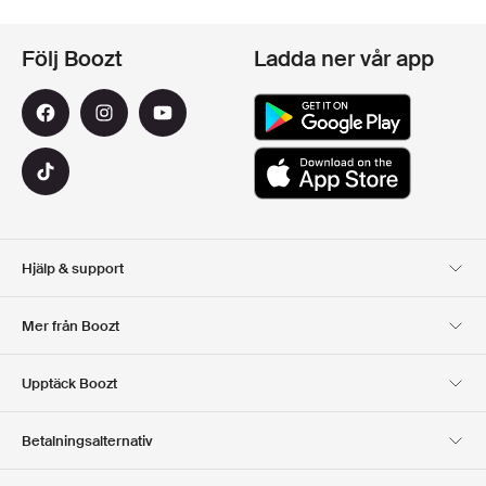
Följ Boozt
Ladda ner vår app
Hjälp & support
Kundservice
Leverans
Mer från Boozt
Returer
Betalning
Om Oss
Officiell Boozt Rabattkod
Upptäck Boozt
Presentkort
Våra appar
Karriär
Företagsinformation
Club Boozt
Betalningsalternativ
Investerarrelationer
Ansvar