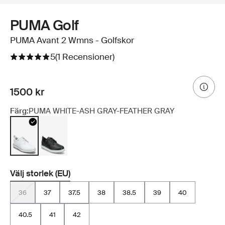
PUMA Golf
PUMA Avant 2 Wmns - Golfskor
5
(1 Recensioner)
1500 kr
Färg:
PUMA WHITE-ASH GRAY-FEATHER GRAY
Välj storlek (EU)
36
37
37.5
38
38.5
39
40
40.5
41
42