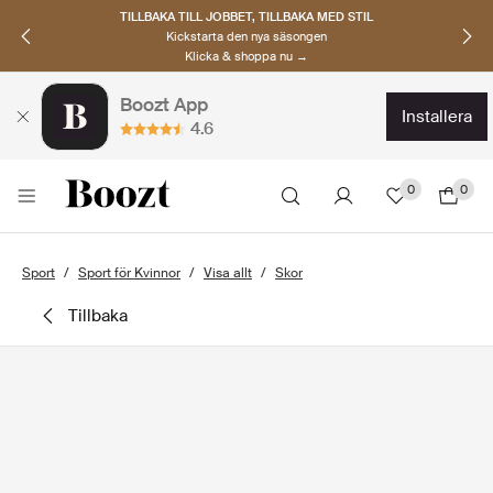
TILLBAKA TILL JOBBET, TILLBAKA MED STIL
Kickstarta den nya säsongen
Klicka & shoppa nu →
Boozt App
installera
4.6
0
0
Sport
Sport för Kvinnor
Visa allt
Skor
tillbaka