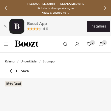
TILLBAKA TILL JOBBET, TILLBAKA MED STIL
Kickstarta den nya säsongen
Klicka & shoppa nu →
Boozt App
installera
4.6
0
0
Kvinnor
Underkläder
Strumpor
tillbaka
15% Deal