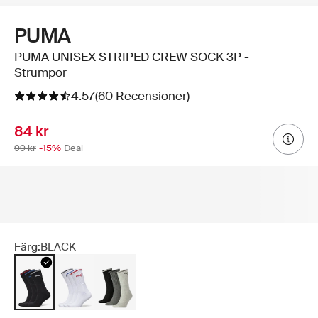
PUMA
PUMA UNISEX STRIPED CREW SOCK 3P -
Strumpor
4.57
(60 Recensioner)
84 kr
99 kr
-15%
Deal
Färg:
BLACK