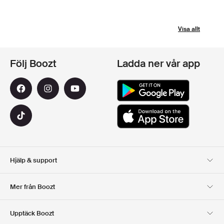
Visa allt
Följ Boozt
Ladda ner vår app
Hjälp & support
Kundservice
Leverans
Mer från Boozt
Returer
Betalning
Om Oss
Officiell Boozt Rabattkod
Upptäck Boozt
Presentkort
Våra appar