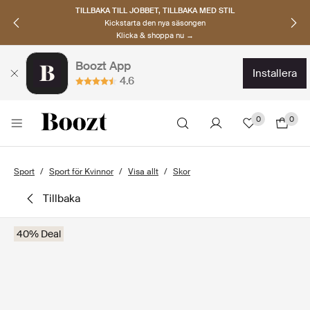
TILLBAKA TILL JOBBET, TILLBAKA MED STIL
Kickstarta den nya säsongen
Klicka & shoppa nu →
Boozt App
installera
4.6
0
0
Sport
Sport för Kvinnor
Visa allt
Skor
tillbaka
40% Deal