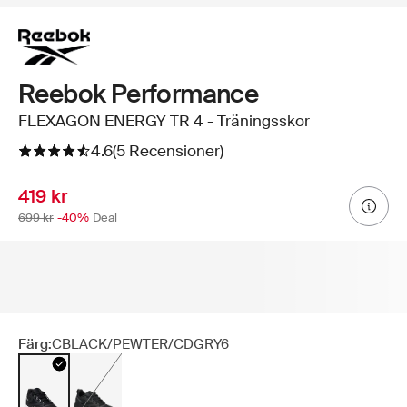
Reebok Performance
FLEXAGON ENERGY TR 4 - Träningsskor
4.6
(5 Recensioner)
419 kr
699 kr
-40%
Deal
Färg:
CBLACK/PEWTER/CDGRY6