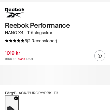
Reebok Performance
NANO X4 - Träningsskor
5
(2 Recensioner)
1019 kr
1699 kr
-40%
Deal
Färg:
BLACK/PURGRY/RBKLE3