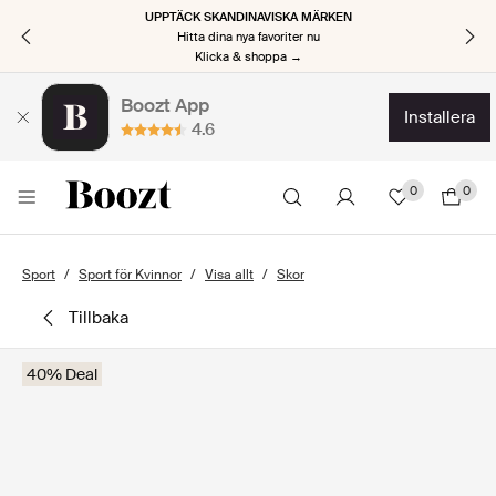
UPPTÄCK SKANDINAVISKA MÄRKEN
Hitta dina nya favoriter nu
Klicka & shoppa →
Boozt App
installera
4.6
0
0
Sport
Sport för Kvinnor
Visa allt
Skor
tillbaka
40% Deal