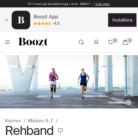
Fri frakt på beställningar över 499kr* -
*Läs mer
Boozt App
installera
4.6
0
0
Kvinnor
Märken A-Z
Rehband