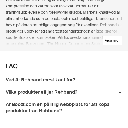
kompression och värme som avsevärt förbättrar din
träningsupplevelse och förebygger skador. Märkets knäskydd är
allmänt erkända som de bästa och mest pålitliga i branschen, ett
bevis på deras orubbliga engagemang för excellens. Rehbands
produkter uppfyller stränga teststandarder och är idealiska för
sportentusiaster som söker pålitlig, prestationshöjande
visa mer
utrustning. Boozt.com, The Nordic Department Store, erbjuder
ett noga urval av Rehbands handleds-, knä-, armbågs- och
skenbensskydd samt stöd för olika kroppsdelar.
FAQ
Vad är Rehband mest känt för?
Vilka produkter säljer Rehband?
Är Boozt.com en pålitlig webbplats för att köpa
produkter från Rehband?