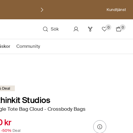
Kundtjänst
0
0
Sök
äskor
Community
 Deal
hinkit Studios
gle Tote Bag Cloud - Crossbody Bags
 kr
-50%
Deal