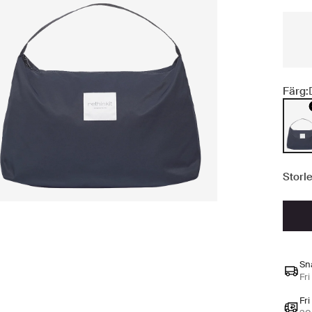
Färg:
Storle
Sn
Fri
Fri