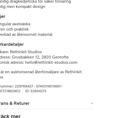
ändig dragkedjeficka för säker förvaring
lig men kompakt design
jer
angulär axelväska
lren och praktisk
lverkad av återvunnet material
erkardetaljer
rkare: Rethinkit Studios
dress: Grusbakken 12, 2820 Gentofte
ronisk adress: hello@rethinkit-studios.com
är en auktoriserad återförsäljare av Rethinkit
os
lnummer:
229769427 - 5740019019901
ET21862802
ID:
32834213
rans & Returer
täck mer