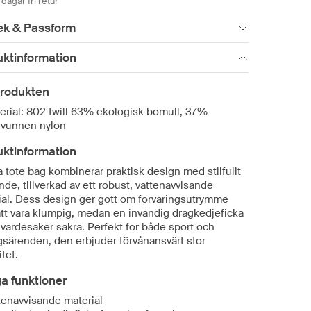
dagar fri retur
ek & Passform
uktinformation
rodukten
erial: 802 twill 63% ekologisk bomull, 37%
rvunnen nylon
uktinformation
 tote bag kombinerar praktisk design med stilfullt
de, tillverkad av ett robust, vattenavvisande
ial. Dess design ger gott om förvaringsutrymme
att vara klumpig, medan en invändig dragkedjeficka
 värdesaker säkra. Perfekt för både sport och
gsärenden, den erbjuder förvånansvärt stor
tet.
ga funktioner
tenavvisande material