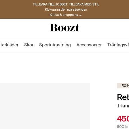
TILLBAKA TILL JOBBET, TILLBAKA MED STIL
Kickstarta den nya säsongen
Klicka & shoppa nu →
tterkläder
Skor
Sportutrustning
Accessoarer
Träningsv
50%
Ret
Trian
450
900 kr