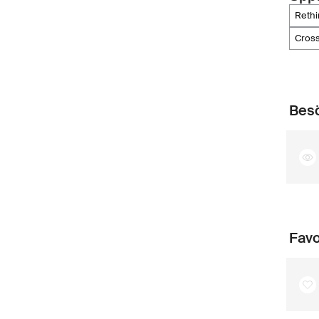
reth
cro
Besö
Favo