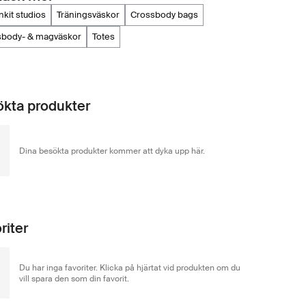
inkit studios
träningsväskor
crossbody bags
ssbody- & magväskor
totes
kta produkter
Dina besökta produkter kommer att dyka upp här.
riter
Du har inga favoriter. Klicka på hjärtat vid produkten om du
vill spara den som din favorit.