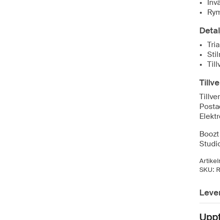
Inv
Rym
Detal
Tri
Sti
Til
Tillv
Tillve
Posta
Elekt
Boozt 
Studi
Artike
SKU:
R
Leve
Upp