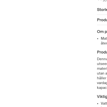
30 
Storl
Prod
Om p
Mat
åte
Prod
Denna
utseen
mater
utan 
håller
varda
kapaci
Vikti
Vat