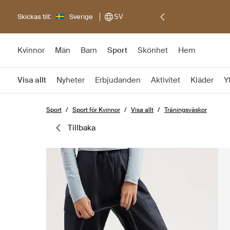
Skickas till:
Sverige
SV
Kvinnor
Män
Barn
Sport
Skönhet
Hem
Visa allt
Nyheter
Erbjudanden
Aktivitet
Kläder
Y
Sport
Sport för Kvinnor
Visa allt
Träningsväskor
tillbaka