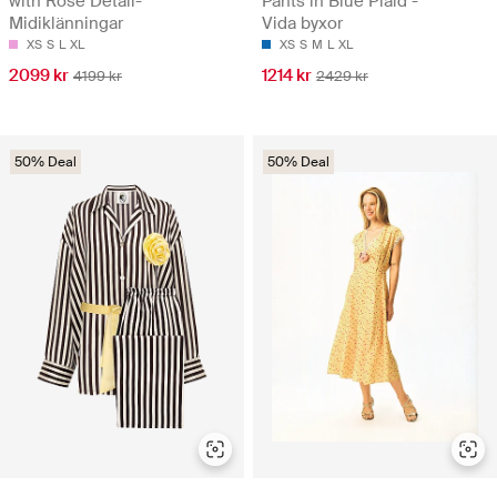
with Rose Detail-
Pants in Blue Plaid -
Midiklänningar
Vida byxor
XS
S
L
XL
XS
S
M
L
XL
2099 kr
1214 kr
4199 kr
2429 kr
50% Deal
50% Deal