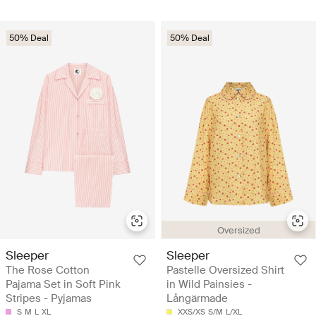
50% Deal
50% Deal
Oversized
Sleeper
Sleeper
The Rose Cotton
Pastelle Oversized Shirt
Pajama Set in Soft Pink
in Wild Painsies -
Stripes - Pyjamas
Långärmade
S
M
L
XL
XXS/XS
S/M
L/XL