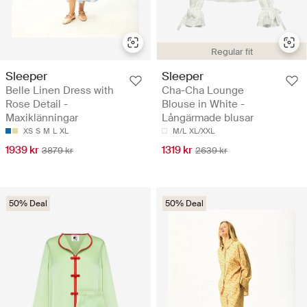
Regular fit
Sleeper
Sleeper
Belle Linen Dress with
Cha-Cha Lounge
Rose Detail -
Blouse in White -
Maxiklänningar
Långärmade blusar
XS
S
M
L
XL
M/L
XL/XXL
1939 kr
1319 kr
3879 kr
2639 kr
50% Deal
50% Deal