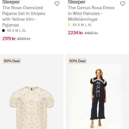
Sleeper
Sleeper
The Rose Oversized
The Genus Rosa Dress
Pajama Set in Stripes
in Wild Painsies -
with Yellow trim -
Midiklänningar
Pyjamas
XS
S
M
L
XL
XS
S
M
L
XL
2234 kr
4469 kr
2179 kr
4359 kr
50% Deal
50% Deal