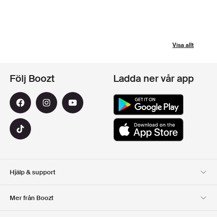
Visa allt
Följ Boozt
Ladda ner vår app
Hjälp & support
Kundservice
Leverans
Mer från Boozt
Returer
Betalning
Om Oss
Officiell Boozt Rabattkod