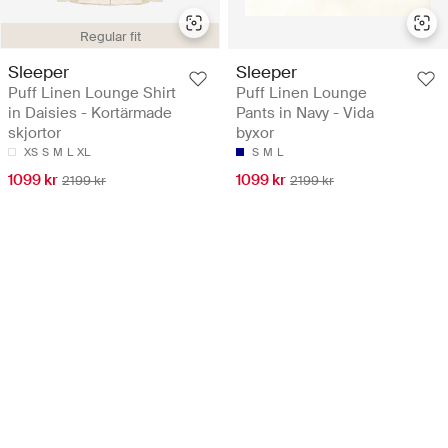
Regular fit
Sleeper
Sleeper
Puff Linen Lounge Shirt
Puff Linen Lounge
in Daisies - Kortärmade
Pants in Navy - Vida
skjortor
byxor
XS
S
M
L
XL
S
M
L
1099 kr
1099 kr
2199 kr
2199 kr