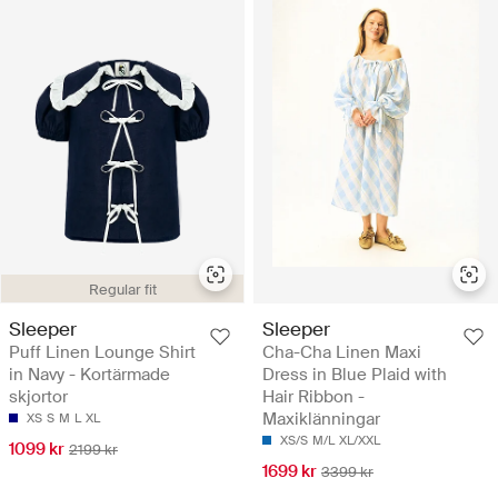
Regular fit
Sleeper
Sleeper
Puff Linen Lounge Shirt
Cha-Cha Linen Maxi
in Navy - Kortärmade
Dress in Blue Plaid with
skjortor
Hair Ribbon -
Maxiklänningar
XS
S
M
L
XL
XS/S
M/L
XL/XXL
1099 kr
2199 kr
1699 kr
3399 kr