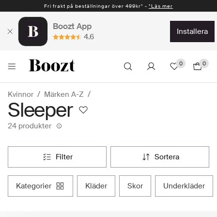
Fri frakt på beställningar över 499kr* -
*Läs mer
Boozt App
installera
4.6
0
0
Kvinnor
Märken A-Z
Sleeper
24 produkter
filter
sortera
kategorier
kläder
skor
underkläder