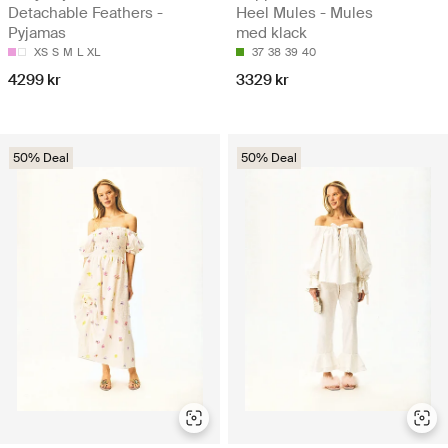
Detachable Feathers -
Heel Mules - Mules
Pyjamas
med klack
XS
S
M
L
XL
37
38
39
40
4299 kr
3329 kr
50% Deal
50% Deal