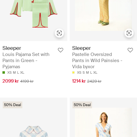
Sleeper
Sleeper
Louis Pajama Set with
Pastelle Oversized
Pants in Green -
Pants in Wild Painsies -
Pyjamas
Vida byxor
XS
M
L
XL
XS
S
M
L
XL
2099 kr
1214 kr
4199 kr
2429 kr
50% Deal
50% Deal