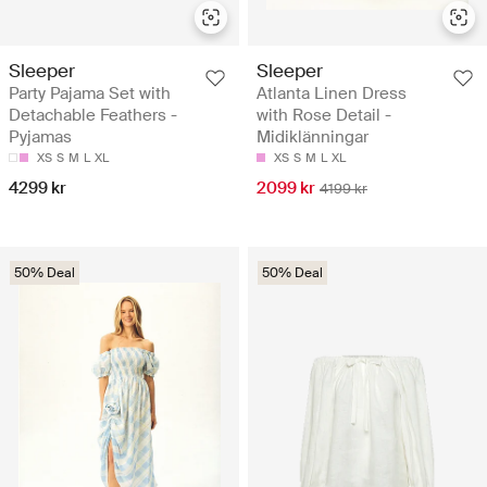
Sleeper
Sleeper
Party Pajama Set with
Atlanta Linen Dress
Detachable Feathers -
with Rose Detail -
Pyjamas
Midiklänningar
XS
S
M
L
XL
XS
S
M
L
XL
4299 kr
2099 kr
4199 kr
50% Deal
50% Deal