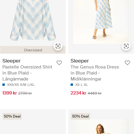
Oversized
Sleeper
Sleeper
Pastelle Oversized Shirt
The Genus Rosa Dress
in Blue Plaid -
in Blue Plaid -
Långärmade
Midiklänningar
XXS/XS
S/M
L/XL
XS
L
XL
1399 kr
2234 kr
2799 kr
4469 kr
50% Deal
50% Deal