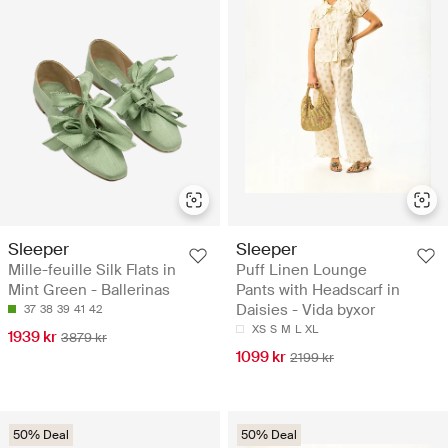
Sleeper
Sleeper
Mille-feuille Silk Flats in
Puff Linen Lounge
Mint Green - Ballerinas
Pants with Headscarf in
Daisies - Vida byxor
37
38
39
41
42
XS
S
M
L
XL
1939 kr
3879 kr
1099 kr
2199 kr
50% Deal
50% Deal