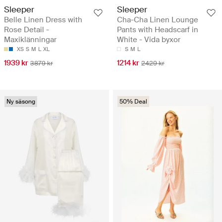
Sleeper
Sleeper
Belle Linen Dress with
Cha-Cha Linen Lounge
Rose Detail -
Pants with Headscarf in
Maxiklänningar
White - Vida byxor
XS
S
M
L
XL
S
M
L
1939 kr
1214 kr
3879 kr
2429 kr
Ny säsong
50% Deal