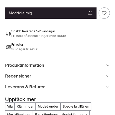
meddela mig
Snabb leverans 1-2 vardagar
Fri frakt på beställningar över 499kr
Fri retur
30 dagar fri retur
Produktinformation
Recensioner
Leverans & Returer
Upptäck mer
vila
klänningar
modetrender
speciella tillfällen
maxiklänningar
festklänningar
spetsklänningar