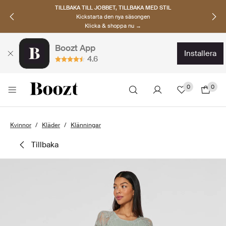
TILLBAKA TILL JOBBET, TILLBAKA MED STIL
Kickstarta den nya säsongen
Klicka & shoppa nu →
Boozt App
installera
4.6
0
0
Kvinnor
Kläder
Klänningar
tillbaka