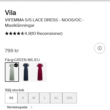
Vila
VIFEMMA S/S LACE DRESS - NOOS/OC -
Maxiklänningar
4.9
(10 Recensioner)
799 kr
Färg:
GREEN MILIEU
Välj storlek
XS
S
M
L
XL
XXL
storleksguide