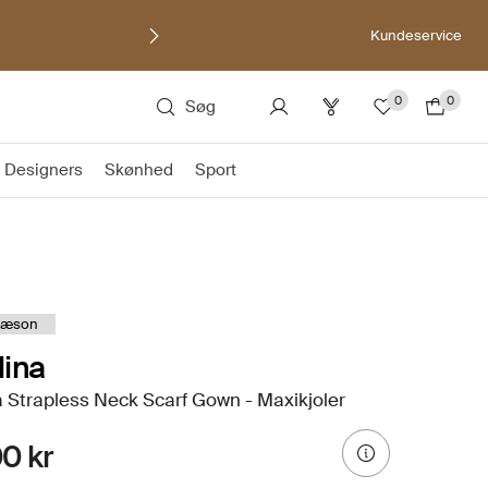
Kundeservice
0
0
Søg
Designers
Skønhed
Sport
sæson
ina
 Strapless Neck Scarf Gown - Maxikjoler
0 kr