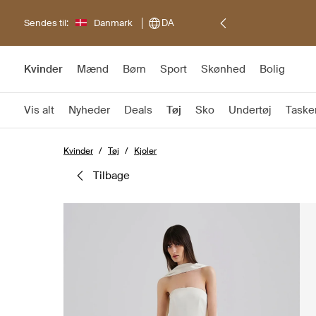
Sendes til:
Danmark
DA
Kvinder
Mænd
Børn
Sport
Skønhed
Bolig
Vis alt
Nyheder
Deals
Tøj
Sko
Undertøj
Taske
Kvinder
Tøj
Kjoler
tilbage