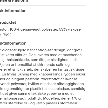
else & Pasform
uktinformation
roduktet
rstof: 100% genanvendt polyester: 53% viskose
 rayon
uktinformation
elegante kjole har et stropløst design, der giver
fistikeret silhuet. Den leveres med et matchende
ligt halstørklæde, som tilføjer alsidighed til dit
Kjolen er fremstillet af skinnende satin og
erer et smukt slæb, der skaber en fantastisk visuel
t. En lynlåslukning med knapper langs ryggen sikrer
ker og elegant pasform. Yderstoffet er lavet af
vendt polyester, hvilket mindsker afhængigheden
lie og omdirigerer plastik fra lossepladser, samtidig
t det giver samme tekniske ydeevne med et
e miljømæssigt fodaftryk. Modellen, der er 178 cm
ærer størrelse 36, og varen passer i størrelsen.