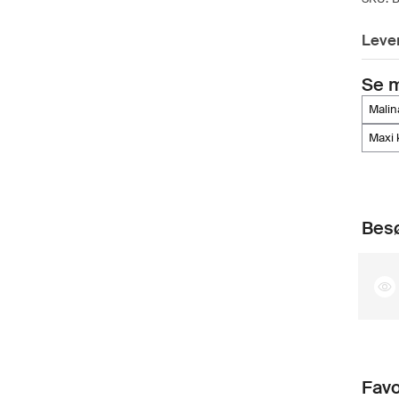
Lever
Se 
mali
maxi
Besø
Favo