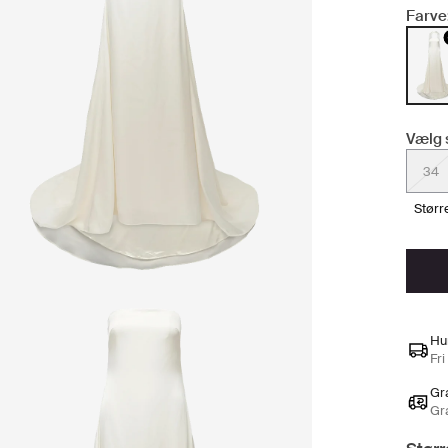
Farve
Vælg 
34
stør
Hu
Fri
Gra
Gr