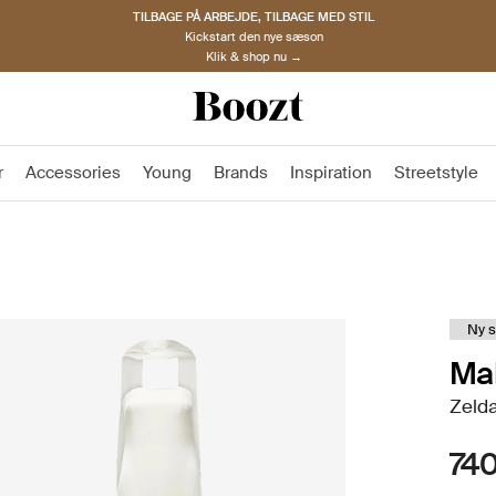
TILBAGE PÅ ARBEJDE, TILBAGE MED STIL
Kickstart den nye sæson
Klik & shop nu →
r
Accessories
Young
Brands
Inspiration
Streetstyle
Ny 
Mal
Zelda
740