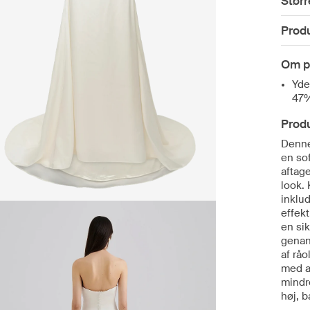
Størr
Prod
Om p
Yde
47%
Prod
Denne 
en so
aftage
look. 
inklud
effek
en sik
genan
af råo
med a
mindr
høj, b