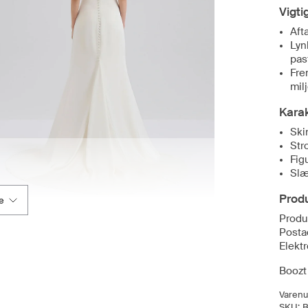
Vigti
Aft
Lyn
pas
Fre
mil
Karak
Ski
Str
Fig
Sl
Prod
e
Produ
Posta
Elekt
Boozt 
Varen
SKU: