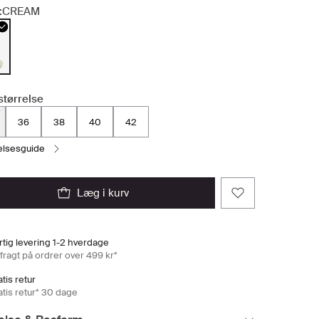
:
CREAM
størrelse
36
38
40
42
relsesguide
læg i kurv
rtig levering 1-2 hverdage
 fragt på ordrer over 499 kr*
tis retur
atis retur* 30 dage