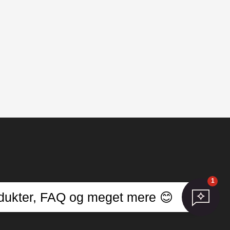
1
llinger
produkter, FAQ og meget mere 😊