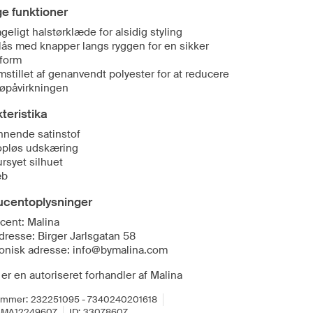
ge funktioner
ageligt halstørklæde for alsidig styling
lås med knapper langs ryggen for en sikker
form
mstillet af genanvendt polyester for at reducere
jøpåvirkningen
teristika
nnende satinstof
opløs udskæring
ursyet silhuet
æb
ucentoplysninger
cent: Malina
dresse: Birger Jarlsgatan 58
ronisk adresse: info@bymalina.com
er en autoriseret forhandler af Malina
ummer:
232251095 - 7340240201618
BMA12249607
ID:
33078607