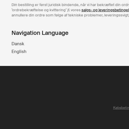
Din bestilling er først juridisk bindende, når vi har bekræftet din o
’ordrebekræftelse og kvittering’ jf. vores
salgs- og leveringsbetinge
annullere din ordre som følge af tekniske problemer, leveringssvigt,
Navigation Language
Dansk
English
Købsbetin