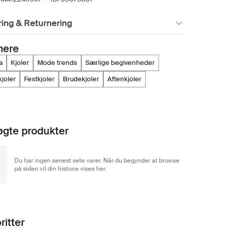
ing & Returnering
mere
na
kjoler
mode trends
særlige begivenheder
 kjoler
festkjoler
brudekjoler
aftenkjoler
gte produkter
Du har ingen senest sete varer. Når du begynder at browse
på siden vil din historie vises her.
ritter