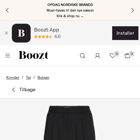
OPDAG NORDISKE BRANDS
Must-haves til den nye sæson
Klik & shop nu →
Boozt App
installer
4.6
0
0
Kvinder
Tøj
Bukser
tilbage