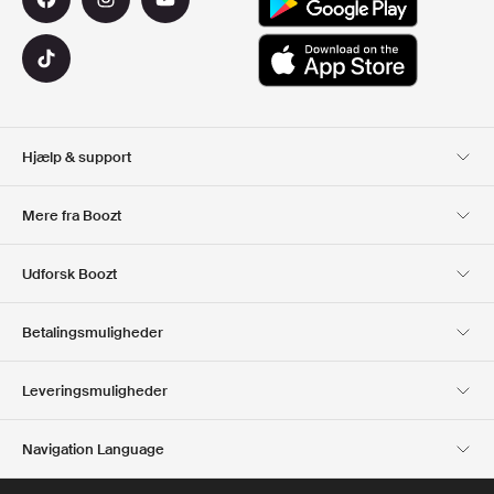
Hjælp & support
Kundeservice
Levering
Mere fra Boozt
Retur
Betaling
Om Os
Officiel rabatkode
Udforsk Boozt
Gavekort
Vores apps
Karriere
Firmainformation
Club Boozt
Betalingsmuligheder
Investorrelationer
Ansvar
Presse & udmærkelser
Boozt Outlet
Leveringsmuligheder
Navigation Language
Dansk
English