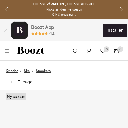
TILBAGE PÅ ARBEJDE, TILBAGE MED STIL
Kickstart den nye sæson
Klik & shop nu →
Boozt App
installer
4.6
0
0
Kvinder
Sko
Sneakers
tilbage
Ny sæson