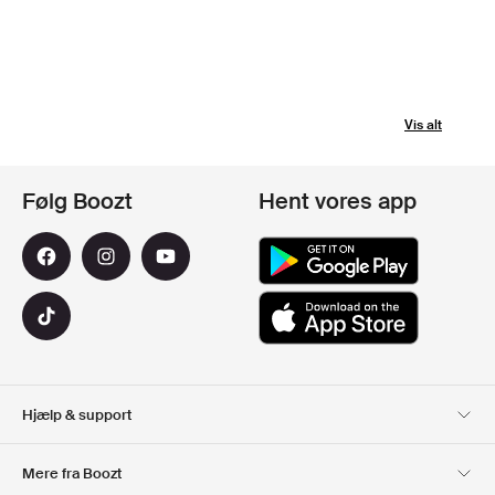
Vis alt
Følg Boozt
Hent vores app
Hjælp & support
Kundeservice
Levering
Mere fra Boozt
Retur
Betaling