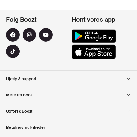
Følg Boozt
Hent vores app
Hjælp & support
Kundeservice
Levering
Mere fra Boozt
Retur
Betaling
Om Os
Officiel rabatkode
Udforsk Boozt
Gavekort
Vores apps
Karriere
Firmainformation
Club Boozt
Betalingsmuligheder
Investorrelationer
Ansvar