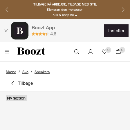
TILBAGE PÅ ARBEJDE, TILBAGE MED STIL
Kickstart den nye sæson
Klik & shop nu →
Boozt App
installer
4.6
0
0
Mænd
Sko
Sneakers
tilbage
Ny sæson