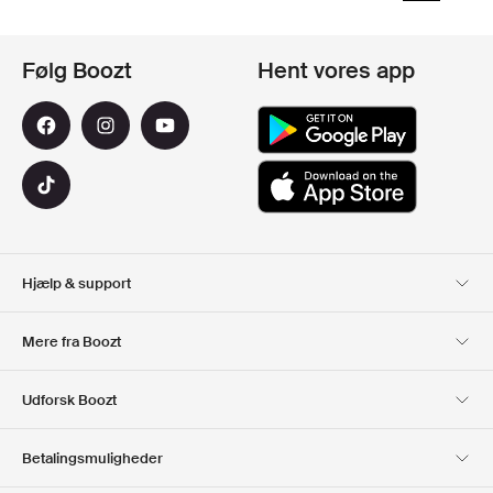
Følg Boozt
Hent vores app
Hjælp & support
Kundeservice
Levering
Mere fra Boozt
Retur
Betaling
Om Os
Officiel rabatkode
Udforsk Boozt
Gavekort
Vores apps
Karriere
Firmainformation
Club Boozt
Betalingsmuligheder
Investorrelationer
Ansvar