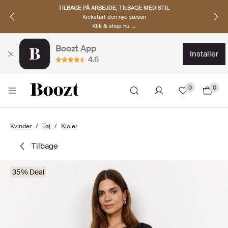
TILBAGE PÅ ARBEJDE, TILBAGE MED STIL
Kickstart den nye sæson
Klik & shop nu →
Boozt App
installer
4.6
0
0
Kvinder
Tøj
Kjoler
tilbage
35% Deal