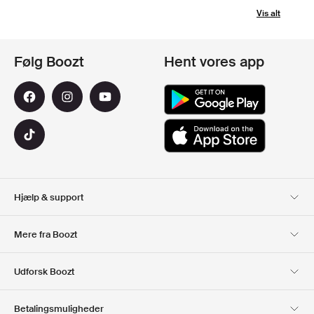
Vis alt
Følg Boozt
Hent vores app
Hjælp & support
Kundeservice
Levering
Mere fra Boozt
Retur
Betaling
Om Os
Officiel rabatkode
Udforsk Boozt
Gavekort
Vores apps
Karriere
Firmainformation
Club Boozt
Betalingsmuligheder