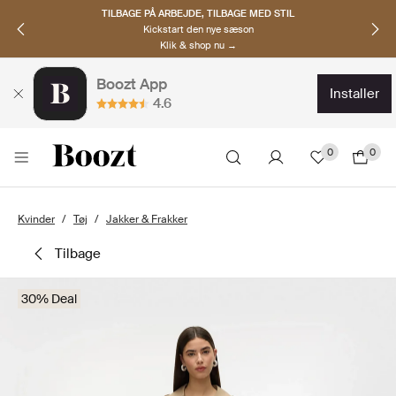
TILBAGE PÅ ARBEJDE, TILBAGE MED STIL
Kickstart den nye sæson
Klik & shop nu →
Boozt App
installer
4.6
0
0
Kvinder
Tøj
Jakker & Frakker
tilbage
30% Deal