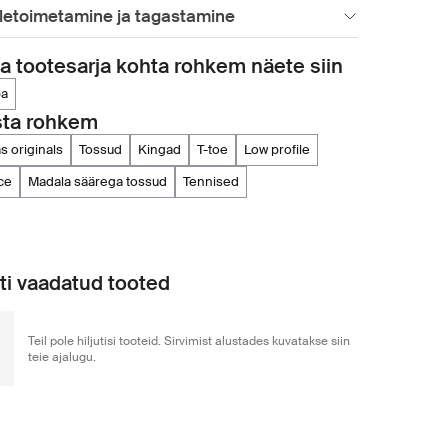
letoimetamine ja tagastamine
 tootesarja kohta rohkem näete siin
ba
sta rohkem
as originals
tossud
kingad
t-toe
low profile
ace
madala säärega tossud
tennised
uti vaadatud tooted
Teil pole hiljutisi tooteid. Sirvimist alustades kuvatakse siin
teie ajalugu.