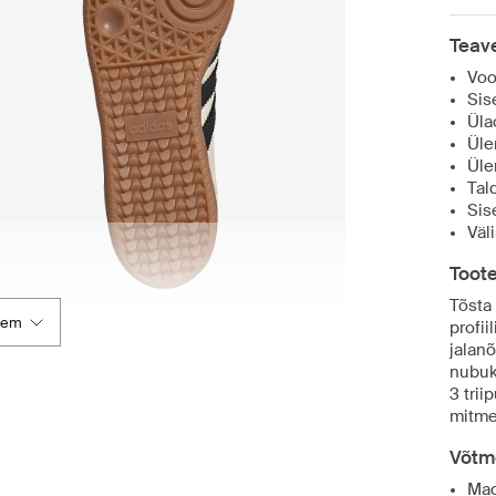
Teave
Voo
Sis
Üla
Üle
Üle
Tal
Sise
Väl
Toot
Tõsta
kem
profii
jalan
nubuk
3 trii
mitme
Võtm
Mad