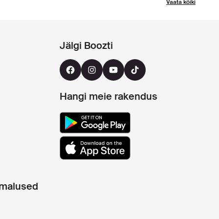
Vaata kõiki
Jälgi Boozti
Hangi meie rakendus
imalused