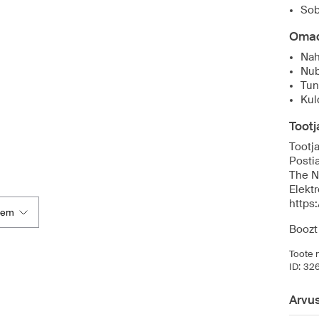
Sob
Oma
Nah
Nub
Tun
Kul
Toot
Tootja
Posti
The N
Elektr
https
kem
Boozt
Toote n
ID:
32
Arvu