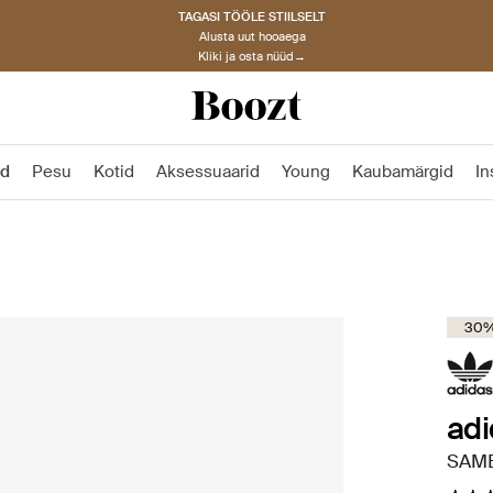
TAGASI TÖÖLE STIILSELT
Alusta uut hooaega
Kliki ja osta nüüd→
ad
Pesu
Kotid
Aksessuaarid
Young
Kaubamärgid
In
30% 
adi
SAMB