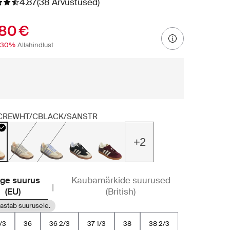
4.87
(38 Arvustused)
.80 €
-30%
Allahindlust
CREWHT/CBLACK/SANSTR
+2
ige suurus
Kaubamärkide suurused
|
(EU)
(British)
astab suurusele.
/3
36
36 2/3
37 1/3
38
38 2/3