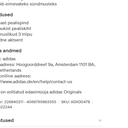
ib erinevateks sündmusteks
dused
ast pealispind
ukist pealiskiht
nuslikud 3 triipu
dne aktsent
ja andmed
: adidas
aadress: Hoogoorddreef 9a, Amsterdam 1101 BA,
etherlands
oniline aadress:
://www.adidas.de/en/help/contact-us
 on volitatud edasimüüja adidas Originals
r:
226840211 - 4066765863355
SKU:
ADIID0478
622244
stused