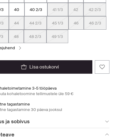
/3
40
40 2/3
41 1/3
42
42 2/3
/3
44
44 2/3
45 1/3
46
46 2/3
/3
48
48 2/3
49 1/3
usjuhend
lisa ostukorvi
haletoimetamine 3-5 tööpäeva
suta kohaletoomine tellimustele üle 59 €
htne tagastamine
htne tagastamine 30 päeva jooksul
s ja sobivus
eteave