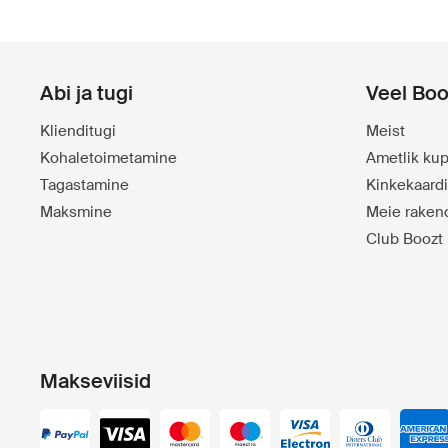
Abi ja tugi
Veel Boo
Klienditugi
Meist
Kohaletoimetamine
Ametlik kup
Tagastamine
Kinkekaard
Maksmine
Meie raken
Club Boozt
Makseviisid