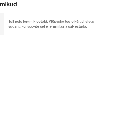
mikud
Teil pole lemmiktooteid. Klõpsake toote kõrval olevat
südant, kui soovite selle lemmikuna salvestada.