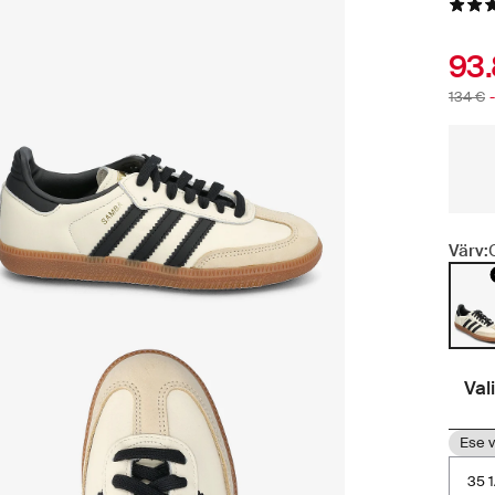
93
134 €
Värv:
Val
Ese v
35 1