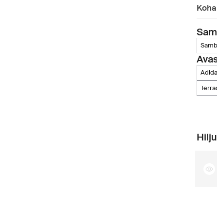
Koha
Sama
sam
Ava
adid
terr
Hilj