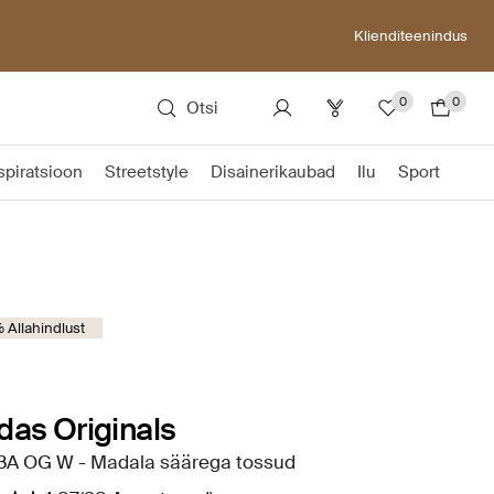
Klienditeenindus
0
0
Otsi
spiratsioon
Streetstyle
Disainerikaubad
Ilu
Sport
Allahindlust
das Originals
A OG W - Madala säärega tossud