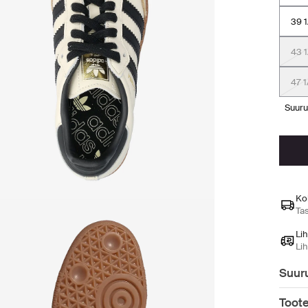
39 1
43 1
47 1
suur
Ko
Ta
Li
Li
Suuru
Toot