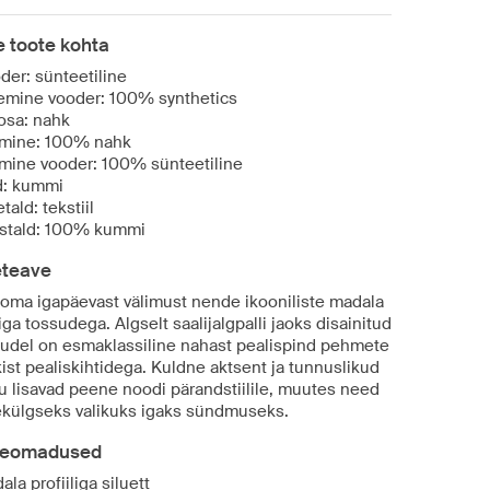
 toote kohta
der: sünteetiline
emine vooder: 100% synthetics
osa: nahk
mine: 100% nahk
mine vooder: 100% sünteetiline
d: kummi
tald: tekstiil
istald: 100% kummi
eteave
 oma igapäevast välimust nende ikooniliste madala
liga tossudega. Algselt saalijalgpalli jaoks disainitud
õudel on esmaklassiline nahast pealispind pehmete
ist pealiskihtidega. Kuldne aktsent ja tunnuslikud
pu lisavad peene noodi pärandstiilile, muutes need
külgseks valikuks igaks sündmuseks.
eomadused
ala profiiliga siluett