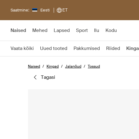
Saatmine:
Eesti
ET
Naised
Mehed
Lapsed
Sport
Ilu
Kodu
Vaata kõiki
Uued tooted
Pakkumised
Riided
King
Naised
Kingad
Jalanõud
Tossud
tagasi