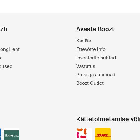
zti
Avasta Boozt
Karjäär
ongi leht
Ettevõtte info
id
Investorite suhted
dused
Vastutus
Press ja auhinnad
Boozt Outlet
Kättetoimetamise võ