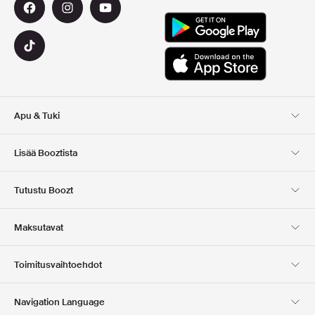
Apu & Tuki
Asiakaspalvelu
Toimitus
Lisää Booztista
Palautukset
Maksu
Tietoa Meista
Virallinen alennuskoodi
Tutustu Boozt
Lahjakortit
Sovelluksemme
Urat
Yrityksen tiedot
Club Boozt
Maksutavat
Investor relations
Vastuullisuus
Lehdistö ja palkinnot
Boozt Outlet
Toimitusvaihtoehdot
Navigation Language