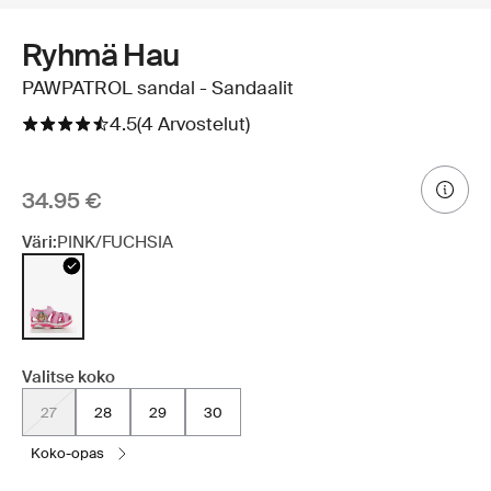
Ryhmä Hau
PAWPATROL sandal - Sandaalit
4.5
(4 Arvostelut)
34.95 €
Väri:
PINK/FUCHSIA
Valitse koko
27
28
29
30
koko-opas