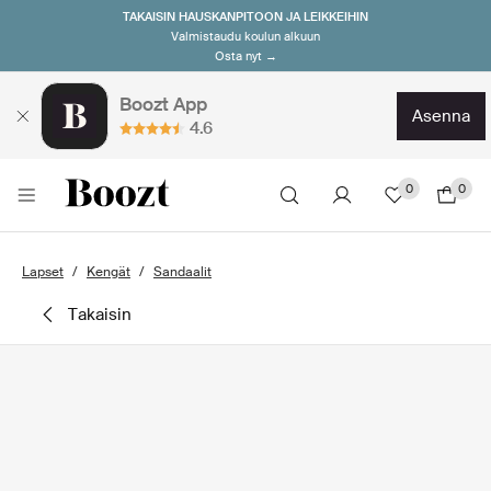
TAKAISIN HAUSKANPITOON JA LEIKKEIHIN
Valmistaudu koulun alkuun
Osta nyt →
Boozt App
asenna
4.6
0
0
Lapset
Kengät
Sandaalit
takaisin