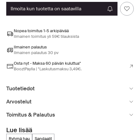
ilmoita kun tuotetta on saatavilla
Nopea toimitus 1-5 arkipäivää
Ilmainen toimitus yli 59€ tilauksista
Ilmainen palautus
Ilmainen palautus 30 pv
Osta nyt - Maksa 60 päivän kuluttua*
BooztPaylla | *Laskutusmaksu 3,49€.
Tuotetiedot
Arvostelut
Toimitus & Palautus
Lue lisää
ryhmä hau
sandaalit