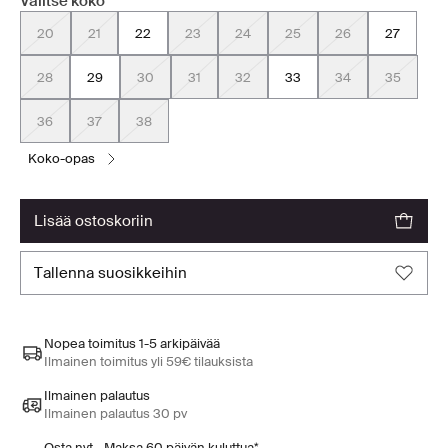
Valitse koko
20
21
22
23
24
25
26
27
28
29
30
31
32
33
34
35
36
37
38
koko-opas
lisää ostoskoriin
tallenna suosikkeihin
Nopea toimitus 1-5 arkipäivää
Ilmainen toimitus yli 59€ tilauksista
Ilmainen palautus
Ilmainen palautus 30 pv
Osta nyt - Maksa 60 päivän kuluttua*