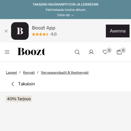
TAKAISIN HAUSKANPITOON JA LEIKKEIHIN
Valmistaudu koulun alkuun
Osta nyt →
Boozt App
asenna
4.6
0
0
Lapset
Kengät
Varvassandaalit & Vesikengät
takaisin
40% Tarjous