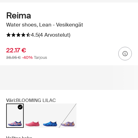
Reima
Water shoes, Lean - Vesikengät
4.5
(4 Arvostelut)
22.17 €
36.95 €
-40%
Tarjous
Väri:
BLOOMING LILAC