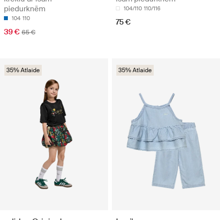
piedurknēm
104/110
110/116
104
110
75 €
39 €
65 €
35% Atlaide
35% Atlaide