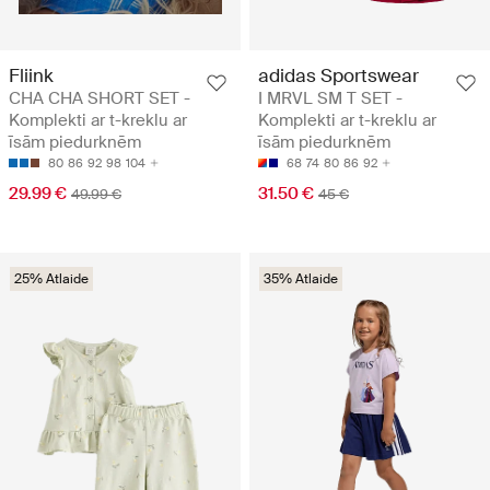
Fliink
adidas Sportswear
CHA CHA SHORT SET -
I MRVL SM T SET -
Komplekti ar t-kreklu ar
Komplekti ar t-kreklu ar
īsām piedurknēm
īsām piedurknēm
80
86
92
98
104
68
74
80
86
92
29.99 €
31.50 €
49.99 €
45 €
25% Atlaide
35% Atlaide