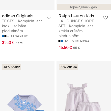
Iepakojumā 2 gab.
adidas Originals
Ralph Lauren Kids
TF STS - Komplekti ar t-
L4-LOUNGE SHORT
kreklu ar īsām
SET - Komplekti ar t-
piedurknēm
kreklu ar īsām
piedurknēm
86
92
98
104
104
110
116
128/132
31.50 €
45 €
45.50 €
65 €
40% Atlaide
30% Atlaide