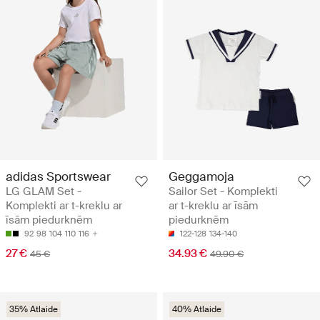
adidas Sportswear
Geggamoja
LG GLAM Set -
Sailor Set - Komplekti
Komplekti ar t-kreklu ar
ar t-kreklu ar īsām
īsām piedurknēm
piedurknēm
92
98
104
110
116
122-128
134-140
27 €
34.93 €
45 €
49.90 €
35% Atlaide
40% Atlaide