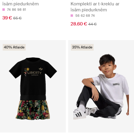
īsām piedurknēm
Komplekti ar t-kreklu ar
īsām piedurknēm
74
86
98
81
56
62
68
74
39 €
65 €
28.60 €
44 €
40% Atlaide
35% Atlaide