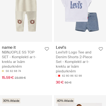
name it
Levi's
NBNJOPLE SS TOP
Levi's® Logo Tee and
SET - Komplekti ar t-
Denim Shorts 2-Piece
kreklu ar īsām
Set - Komplekti ar t-
piedurknēm
kreklu ar īsām
piedurknēm
56
62
68
74
62
80
86
92
98
15.59 €
23.99 €
30 €
50 €
30% Atlaide
40% Atlaide