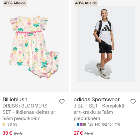
40% Atlaide
40% Atlaide
Billieblush
adidas Sportswear
DRESS+BLOOMERS
J BL T-SET - Komplekti
SET - Ikdienas kleitas ar
ar t-kreklu ar īsām
īsām piedurknēm
piedurknēm
86
98
128
140
152
164
176
39 €
27 €
65 €
45 €