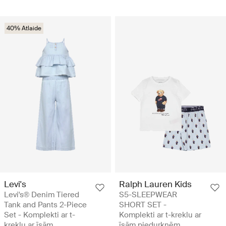
40% Atlaide
Levi's
Ralph Lauren Kids
Levi's® Denim Tiered
S5-SLEEPWEAR
Tank and Pants 2-Piece
SHORT SET -
Set - Komplekti ar t-
Komplekti ar t-kreklu ar
kreklu ar īsām
īsām piedurknēm