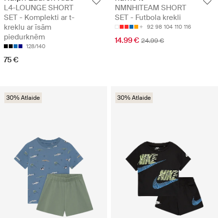
L4-LOUNGE SHORT
NMNHITEAM SHORT
SET - Komplekti ar t-
SET - Futbola krekli
kreklu ar īsām
92
98
104
110
116
piedurknēm
14.99 €
24.99 €
128/140
75 €
30% Atlaide
30% Atlaide