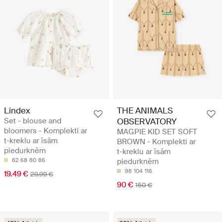
Lindex
THE ANIMALS
Set - blouse and
OBSERVATORY
bloomers - Komplekti ar
MAGPIE KID SET SOFT
t-kreklu ar īsām
BROWN - Komplekti ar
piedurknēm
t-kreklu ar īsām
62
68
80
86
piedurknēm
98
104
116
19.49 €
29.99 €
90 €
150 €