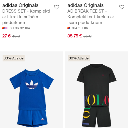
adidas Originals
adidas Originals
DRESS SET - Komplekti
ADIBREAK TEE ST -
ar t-kreklu ar īsām
Komplekti ar t-kreklu ar
piedurknēm
īsām piedurknēm
80
86
92
104
104
110
116
27 €
35.75 €
45 €
55 €
30% Atlaide
30% Atlaide