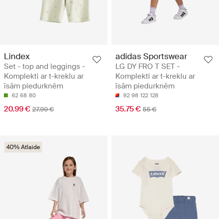
Lindex
adidas Sportswear
Set - top and leggings -
LG DY FRO T SET -
Komplekti ar t-kreklu ar
Komplekti ar t-kreklu ar
īsām piedurknēm
īsām piedurknēm
62
68
80
92
98
122
128
20.99 €
35.75 €
27.99 €
55 €
40% Atlaide