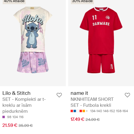
40% Atlaide
30% Atlaide
Lilo & Stitch
name it
SET - Komplekti ar t-
NKNHITEAM SHORT
kreklu ar īsām
SET - Futbola krekli
piedurknēm
134-140
146-152
158-164
98
104
116
17.49 €
24.99 €
21.59 €
35.99 €