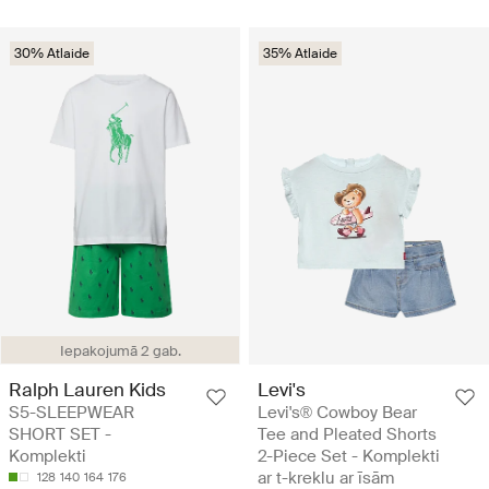
30% Atlaide
35% Atlaide
Iepakojumā 2 gab.
Ralph Lauren Kids
Levi's
S5-SLEEPWEAR
Levi's® Cowboy Bear
SHORT SET -
Tee and Pleated Shorts
Komplekti
2-Piece Set - Komplekti
ar t-kreklu ar īsām
128
140
164
176