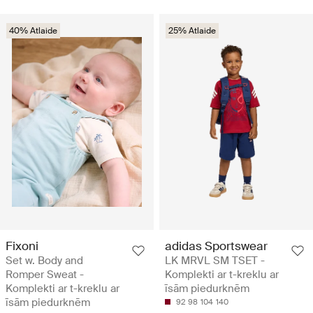
40% Atlaide
25% Atlaide
Fixoni
adidas Sportswear
Set w. Body and
LK MRVL SM TSET -
Romper Sweat -
Komplekti ar t-kreklu ar
Komplekti ar t-kreklu ar
īsām piedurknēm
īsām piedurknēm
92
98
104
140