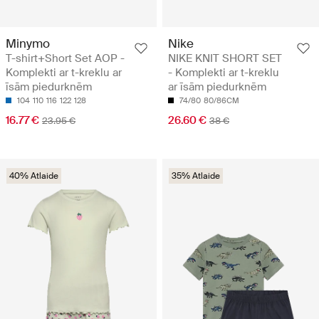
Minymo
Nike
T-shirt+Short Set AOP -
NIKE KNIT SHORT SET
Komplekti ar t-kreklu ar
- Komplekti ar t-kreklu
īsām piedurknēm
ar īsām piedurknēm
104
110
116
122
128
74/80
80/86CM
16.77 €
26.60 €
23.95 €
38 €
40% Atlaide
35% Atlaide