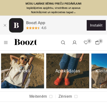
MŪSU LABĀKIE BĒRNU PREČU PIEDĀVĀJUMI
Iegādājieties apģērbu, virsdrēbes un apavus
Noklikšķiniet un iepērcieties tagad→
Boozt App
instalēt
4.6
0
0
T-krekli
Apakšdaļas
Kleit
Meitenēm
Zēniem