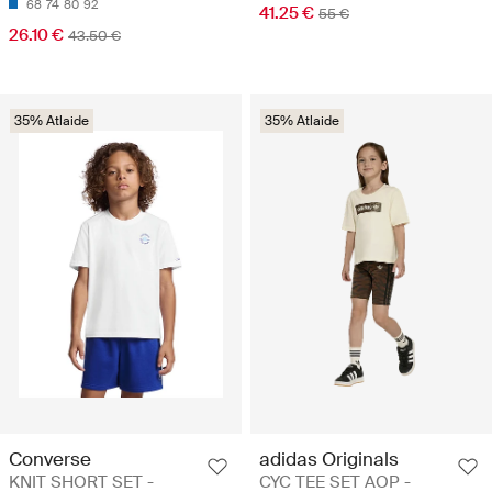
68
74
80
92
41.25 €
55 €
26.10 €
43.50 €
35% Atlaide
35% Atlaide
Converse
adidas Originals
KNIT SHORT SET -
CYC TEE SET AOP -