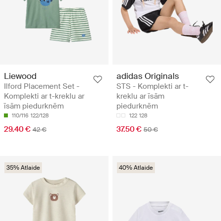
Liewood
adidas Originals
Ilford Placement Set -
STS - Komplekti ar t-
Komplekti ar t-kreklu ar
kreklu ar īsām
īsām piedurknēm
piedurknēm
110/116
122/128
122
128
29.40 €
37.50 €
42 €
50 €
35% Atlaide
40% Atlaide