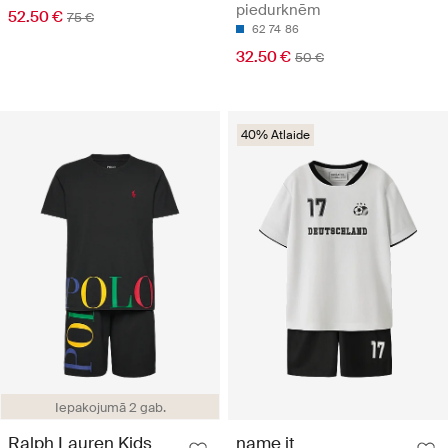
piedurknēm
52.50 €
75 €
62
74
86
32.50 €
50 €
40% Atlaide
Iepakojumā 2 gab.
Ralph Lauren Kids
name it