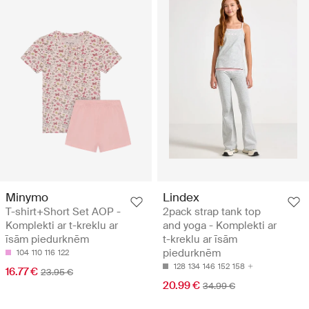
Minymo
Lindex
T-shirt+Short Set AOP -
2pack strap tank top
Komplekti ar t-kreklu ar
and yoga - Komplekti ar
īsām piedurknēm
t-kreklu ar īsām
piedurknēm
104
110
116
122
128
134
146
152
158
16.77 €
23.95 €
20.99 €
34.99 €