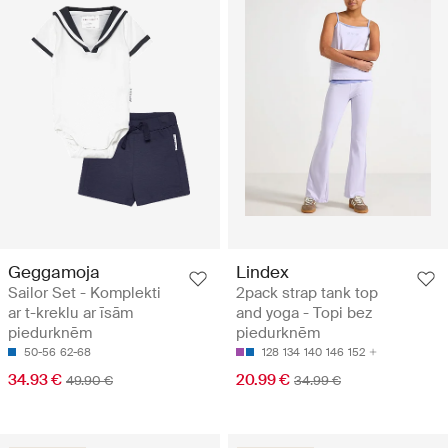
Geggamoja
Lindex
Sailor Set - Komplekti
2pack strap tank top
ar t-kreklu ar īsām
and yoga - Topi bez
piedurknēm
piedurknēm
50-56
62-68
128
134
140
146
152
34.93 €
20.99 €
49.90 €
34.99 €