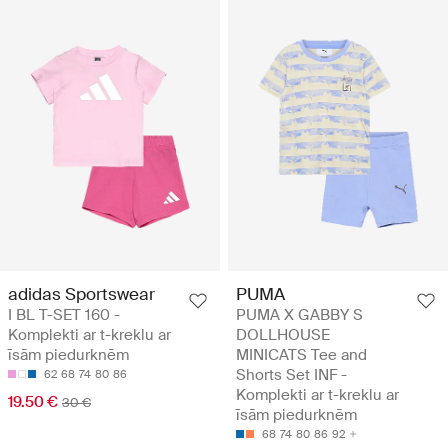
adidas Sportswear
PUMA
I BL T-SET 160 -
PUMA X GABBY S
Komplekti ar t-kreklu ar
DOLLHOUSE
īsām piedurknēm
MINICATS Tee and
Shorts Set INF -
62
68
74
80
86
Komplekti ar t-kreklu ar
19.50 €
30 €
īsām piedurknēm
68
74
80
86
92