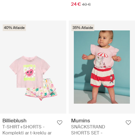
24 €
40 €
40% Atlaide
35% Atlaide
Billieblush
Mumins
T-SHIRT+SHORTS -
SNÄCKSTRAND
Komplekti ar t-kreklu ar
SHORTS SET -