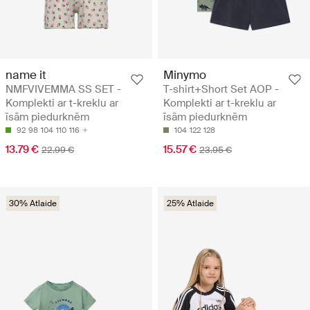
name it
Minymo
NMFVIVEMMA SS SET -
T-shirt+Short Set AOP -
Komplekti ar t-kreklu ar
Komplekti ar t-kreklu ar
īsām piedurknēm
īsām piedurknēm
92
98
104
110
116
104
122
128
13.79 €
15.57 €
22.99 €
23.95 €
30% Atlaide
25% Atlaide