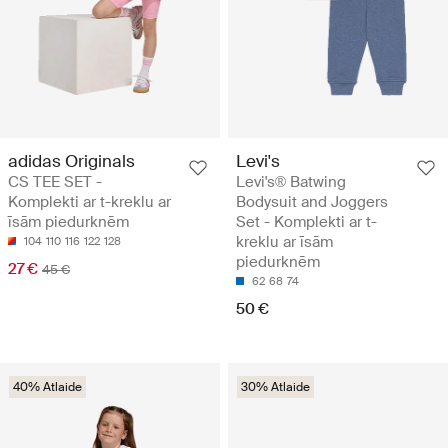
adidas Originals
Levi's
CS TEE SET -
Levi's® Batwing
Komplekti ar t-kreklu ar
Bodysuit and Joggers
īsām piedurknēm
Set - Komplekti ar t-
kreklu ar īsām
104
110
116
122
128
piedurknēm
27 €
45 €
62
68
74
50 €
40% Atlaide
30% Atlaide