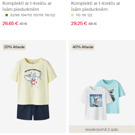
Komplekti ar t-kreklu ar
Komplekti ar t-kreklu ar
īsām piedurknēm
īsām piedurknēm
92/98
104/110
110/116
116/122
110
116
122
26.65 €
29.25 €
41 €
45 €
20% Atlaide
40% Atlaide
Iepakojumā 2 gab.