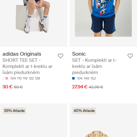
adidas Originals
Sonic
SHORT TEE SET -
SET - Komplekti ar t-
Komplekti ar t-kreklu ar
kreklu ar īsām
īsām piedurknēm
piedurknēm
104
110
116
122
128
104
140
152
30 €
27.94 €
50 €
42.99 €
35% Atlaide
40% Atlaide