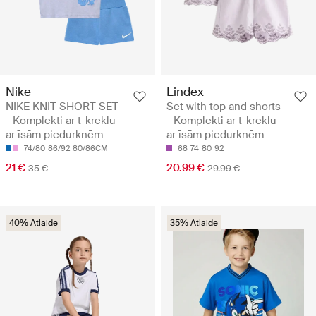
Nike
Lindex
NIKE KNIT SHORT SET
Set with top and shorts
- Komplekti ar t-kreklu
- Komplekti ar t-kreklu
ar īsām piedurknēm
ar īsām piedurknēm
74/80
86/92
80/86CM
68
74
80
92
21 €
20.99 €
35 €
29.99 €
40% Atlaide
35% Atlaide