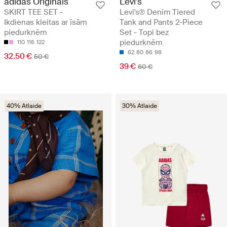
adidas Originals
Levi's
SKIRT TEE SET -
Levi's® Denim Tiered
Ikdienas kleitas ar īsām
Tank and Pants 2-Piece
piedurknēm
Set - Topi bez
piedurknēm
110
116
122
62
80
86
98
32.50 €
50 €
39 €
60 €
40% Atlaide
30% Atlaide