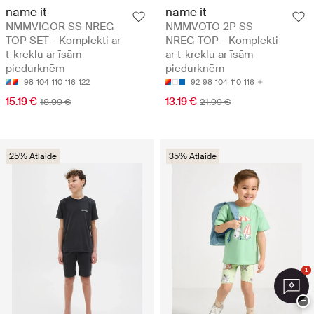
name it
name it
NMMVIGOR SS NREG
NMMVOTO 2P SS
TOP SET - Komplekti ar
NREG TOP - Komplekti
t-kreklu ar īsām
ar t-kreklu ar īsām
piedurknēm
piedurknēm
98
104
110
116
122
92
98
104
110
116
15.19 €
13.19 €
18.99 €
21.99 €
25% Atlaide
35% Atlaide
1
−