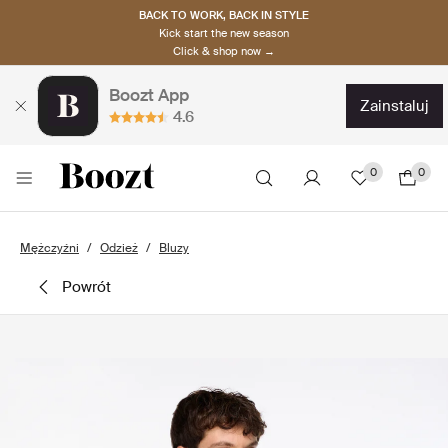
BACK TO WORK, BACK IN STYLE
Kick start the new season
Click & shop now →
Boozt App
zainstaluj
4.6
0
0
Mężczyźni
Odzież
Bluzy
powrót