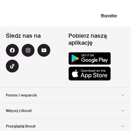
Wszystkie
Śledz nas na
Pobierz naszą
aplikację
Pomoc i wsparcie
Obsługa Klienta
Dostawa
Więcej z Boozt
Zwroty
Płatność
Informacje o nas
Official voucher code
Przeglądaj Boozt