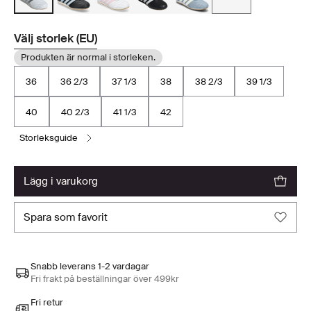
Välj storlek (EU)
Produkten är normal i storleken.
36
36 2/3
37 1/3
38
38 2/3
39 1/3
40
40 2/3
41 1/3
42
storleksguide
lägg i varukorg
spara som favorit
Snabb leverans 1-2 vardagar
Fri frakt på beställningar över 499kr
Fri retur