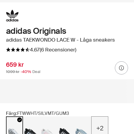
adidas Originals
adidas TAEKWONDO LACE W - Låga sneakers
4.67
(6 Recensioner)
659 kr
1099 kr
-40%
Deal
Färg:
FTWWHT/SILVMT/GUM3
+2