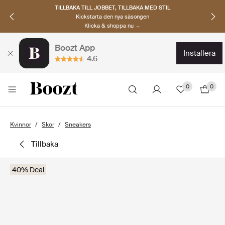
TILLBAKA TILL JOBBET, TILLBAKA MED STIL
Kickstarta den nya säsongen
Klicka & shoppa nu →
Boozt App
installera
4.6
0
0
Kvinnor
Skor
Sneakers
tillbaka
40% Deal