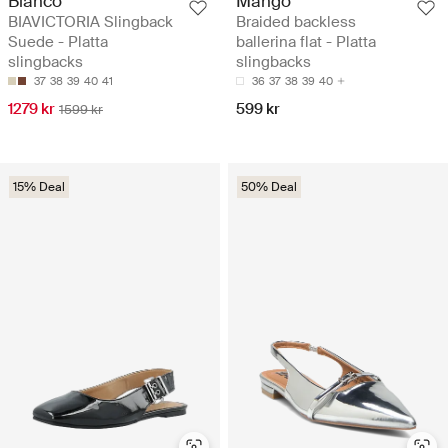
Bianco
Mango
BIAVICTORIA Slingback
Braided backless
Suede - Platta
ballerina flat - Platta
slingbacks
slingbacks
37
38
39
40
41
36
37
38
39
40
1279 kr
599 kr
1599 kr
15% Deal
50% Deal