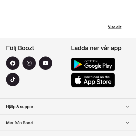
Visa allt
Följ Boozt
Ladda ner vår app
Hjälp & support
Kundservice
Leverans
Mer från Boozt
Returer
Betalning
Om Oss
Officiell Boozt Rabattkod