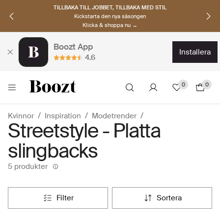
TILLBAKA TILL JOBBET, TILLBAKA MED STIL
Kickstarta den nya säsongen
Klicka & shoppa nu →
Boozt App
installera
4.6
0
0
Kvinnor
Inspiration
Modetrender
Streetstyle - Platta
slingbacks
5 produkter
filter
sortera