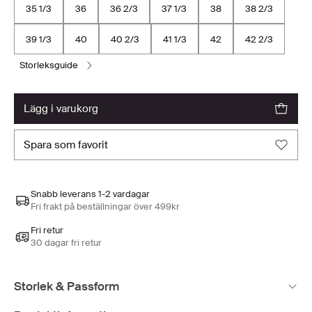
35 1/3
36
36 2/3
37 1/3
38
38 2/3
39 1/3
40
40 2/3
41 1/3
42
42 2/3
storleksguide
lägg i varukorg
spara som favorit
Snabb leverans 1-2 vardagar
Fri frakt på beställningar över 499kr
Fri retur
30 dagar fri retur
Storlek & Passform