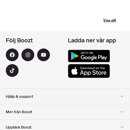
Visa allt
Följ Boozt
Ladda ner vår app
Hjälp & support
Kundservice
Leverans
Mer från Boozt
Returer
Betalning
Om Oss
Officiell Boozt Rabattkod
Upptäck Boozt