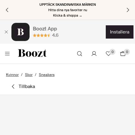
UPPTÄCK SKANDINAVISKA MÄRKEN
Hitta dina nya favoriter nu
Klicka & shoppa →
Boozt App
installera
4.6
0
0
Kvinnor
Skor
Sneakers
tillbaka