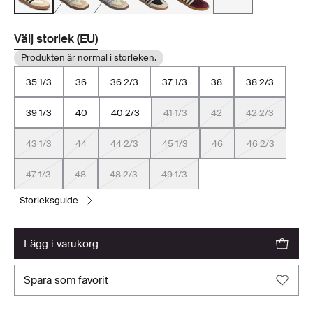
Välj storlek (EU)
Produkten är normal i storleken.
35 1/3
36
36 2/3
37 1/3
38
38 2/3
39 1/3
40
40 2/3
41 1/3
42
42 2/3
43 1/3
44
44 2/3
45 1/3
46
46 2/3
47 1/3
48
48 2/3
49 1/3
storleksguide
lägg i varukorg
spara som favorit