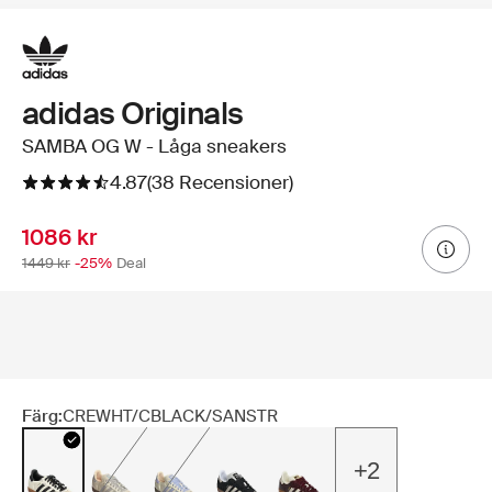
adidas Originals
SAMBA OG W - Låga sneakers
4.87
(38 Recensioner)
1086 kr
1449 kr
-25%
Deal
Färg:
CREWHT/CBLACK/SANSTR
+2