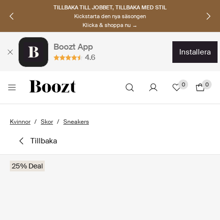
TILLBAKA TILL JOBBET, TILLBAKA MED STIL
Kickstarta den nya säsongen
Klicka & shoppa nu →
Boozt App
installera
4.6
0
0
Kvinnor
Skor
Sneakers
tillbaka
25% Deal