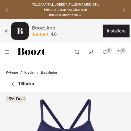
TILLBAKA TILL JOBBET, TILLBAKA MED STIL
Kickstarta den nya säsongen
Klicka & shoppa nu →
Boozt App
installera
4.6
0
0
Kvinnor
Kläder
Badkläder
tillbaka
15% Deal