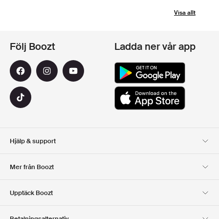
Visa allt
Följ Boozt
Ladda ner vår app
Hjälp & support
Kundservice
Leverans
Mer från Boozt
Returer
Betalning
Om Oss
Officiell Boozt Rabattkod
Upptäck Boozt
Presentkort
Våra appar
Karriär
Företagsinformation
Club Boozt
Betalningsalternativ