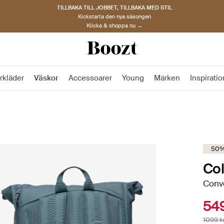
TILLBAKA TILL JOBBET, TILLBAKA MED STIL
Kickstarta den nya säsongen
Klicka & shoppa nu →
rkläder
Väskor
Accessoarer
Young
Märken
Inspiratio
50%
Co
Conve
549
1099 k