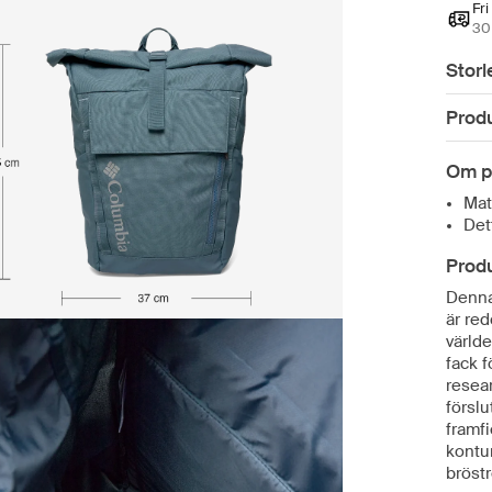
Fri
30 
Storl
Prod
Om p
Mat
Det
Prod
Denna
är red
världe
fack f
resear
förslu
framf
kontu
bröst