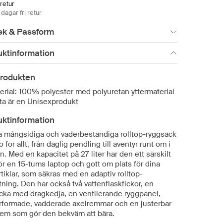
 retur
dagar fri retur
ek & Passform
uktinformation
rodukten
erial: 100% polyester med polyuretan yttermaterial
ta är en Unisexprodukt
uktinformation
 mångsidiga och väderbeständiga rolltop-ryggsäck
o för allt, från daglig pendling till äventyr runt om i
n. Med en kapacitet på 27 liter har den ett särskilt
ör en 15-tums laptop och gott om plats för dina
tiklar, som säkras med en adaptiv rolltop-
tning. Den har också två vattenflaskfickor, en
icka med dragkedja, en ventilerande ryggpanel,
rformade, vadderade axelremmar och en justerbar
rem som gör den bekväm att bära.