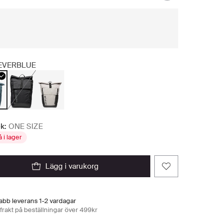
EVERBLUE
k:
ONE SIZE
å i lager
lägg i varukorg
abb leverans 1-2 vardagar
 frakt på beställningar över 499kr