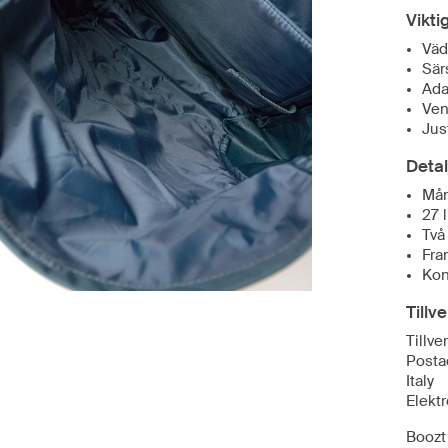
Vikti
Väd
Sär
Ada
Ven
Jus
Detal
Mån
27 
Två
Fra
Kon
Tillv
Tillve
Postad
Italy
Elekt
Boozt 