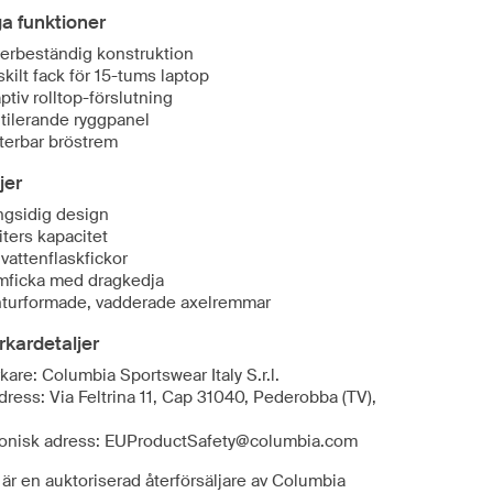
ga funktioner
erbeständig konstruktion
skilt fack för 15-tums laptop
ptiv rolltop-förslutning
tilerande ryggpanel
terbar bröstrem
jer
gsidig design
liters kapacitet
 vattenflaskfickor
mficka med dragkedja
turformade, vadderade axelremmar
erkardetaljer
rkare: Columbia Sportswear Italy S.r.l.
ress: Via Feltrina 11, Cap 31040, Pederobba (TV),
ronisk adress: EUProductSafety@columbia.com
är en auktoriserad återförsäljare av Columbia