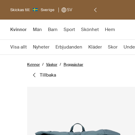
Skickas till:
Sverige
SV
Kvinnor
Män
Barn
Sport
Skönhet
Hem
Visa allt
Nyheter
Erbjudanden
Kläder
Skor
Unde
Kvinnor
Väskor
Ryggsäckar
tillbaka