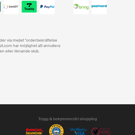
order via mejlet "orderbekräftelse
zt.com har möjlighet att annullera
en eller liknande skäl.
Trygg & bekymmersfri shopping