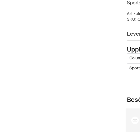
Sport
Artike
SKU:
C
Leve
Upp
col
spor
Besö