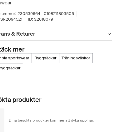
swear
lnummer:
230539664 - 0198711803505
SR2094521
ID:
32618079
rans & Returer
täck mer
umbia sportswear
ryggsäckar
träningsväskor
tryggsäckar
kta produkter
Dina besökta produkter kommer att dyka upp här.