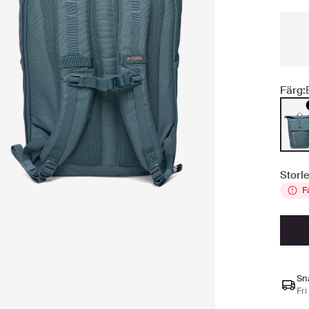
Färg:
Storle
F
Sn
Fri