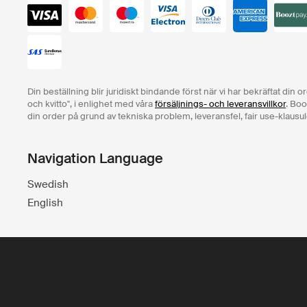
Din beställning blir juridiskt bindande först när vi har bekräftat din 
och kvitto", i enlighet med våra
försäljnings- och leveransvillkor
. Boo
din order på grund av tekniska problem, leveransfel, fair use-klausul
Navigation Language
Swedish
English