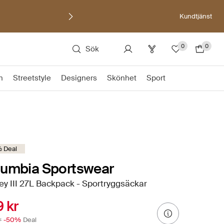
Kundtjänst
0
0
Sök
n
Streetstyle
Designers
Skönhet
Sport
 Deal
lumbia Sportswear
y III 27L Backpack - Sportryggsäckar
 kr
r
-50%
Deal