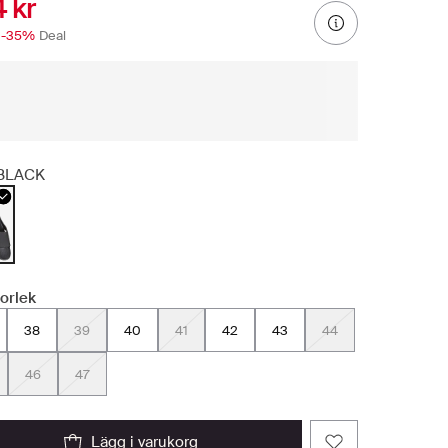
 kr
-35%
Deal
BLACK
torlek
38
39
40
41
42
43
44
46
47
lägg i varukorg