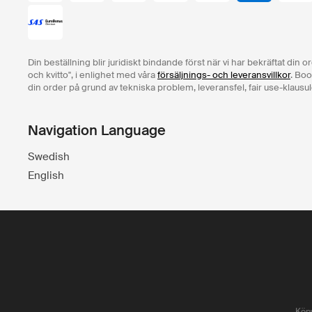
Din beställning blir juridiskt bindande först när vi har bekräftat din 
och kvitto", i enlighet med våra
försäljnings- och leveransvillkor
. Boo
din order på grund av tekniska problem, leveransfel, fair use-klausul
Navigation Language
Swedish
English
Köpv