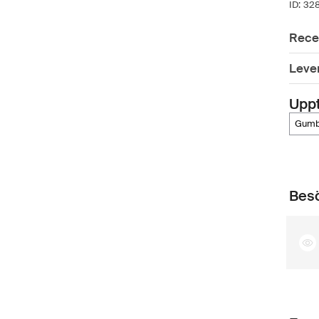
ID:
32
Rece
Leve
Upp
gum
Besö