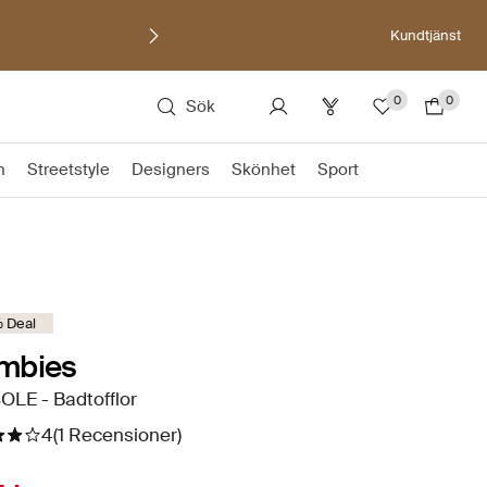
Kundtjänst
0
0
Sök
n
Streetstyle
Designers
Skönhet
Sport
 Deal
mbies
LE - Badtofflor
4
(1 Recensioner)