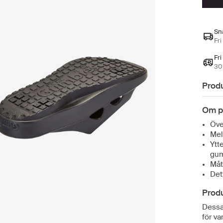
Sn
Fri
Fri
30 
Prod
Om p
Öve
Mel
Ytt
gu
Måt
Det
Prod
Dessa 
för va