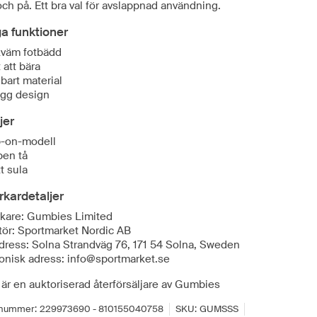
och på. Ett bra val för avslappnad användning.
ga funktioner
väm fotbädd
 att bära
lbart material
gg design
jer
p-on-modell
en tå
t sula
erkardetaljer
erkare: Gumbies Limited
tör: Sportmarket Nordic AB
dress: Solna Strandväg 76, 171 54 Solna, Sweden
ronisk adress: info@sportmarket.se
 är en auktoriserad återförsäljare av Gumbies
lnummer:
229973690 - 810155040758
SKU:
GUMSSS