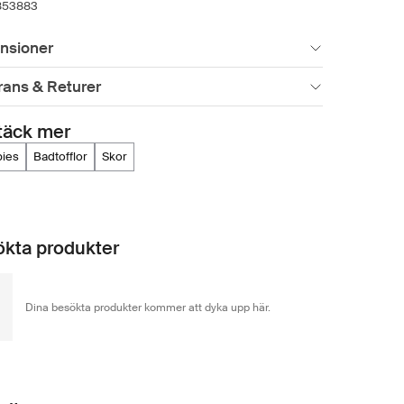
853883
nsioner
rans & Returer
täck mer
bies
badtofflor
skor
kta produkter
Dina besökta produkter kommer att dyka upp här.