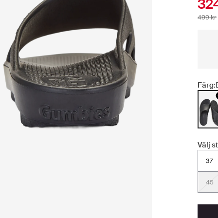
324
499 kr
Färg:
Välj s
37
45