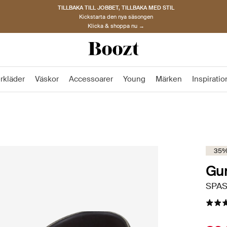
TILLBAKA TILL JOBBET, TILLBAKA MED STIL
Kickstarta den nya säsongen
Klicka & shoppa nu →
rkläder
Väskor
Accessoarer
Young
Märken
Inspiratio
35%
Gu
SPASO