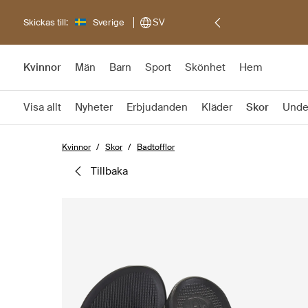
Skickas till:
Sverige
SV
Kvinnor
Män
Barn
Sport
Skönhet
Hem
Visa allt
Nyheter
Erbjudanden
Kläder
Skor
Unde
Kvinnor
Skor
Badtofflor
tillbaka