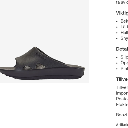
ta av 
Vikti
Bek
Lätt
Hål
Sny
Detal
Sli
Öpp
Plat
Tillv
Tillv
Impor
Posta
Elekt
Boozt
Artike