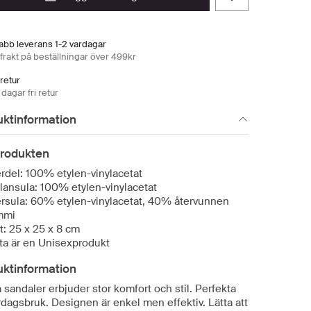
abb leverans 1-2 vardagar
 frakt på beställningar över 499kr
 retur
dagar fri retur
uktinformation
rodukten
rdel: 100% etylen-vinylacetat
lansula: 100% etylen-vinylacetat
ersula: 60% etylen-vinylacetat, 40% återvunnen
mmi
t: 25 x 25 x 8 cm
ta är en Unisexprodukt
uktinformation
sandaler erbjuder stor komfort och stil. Perfekta
rdagsbruk. Designen är enkel men effektiv. Lätta att