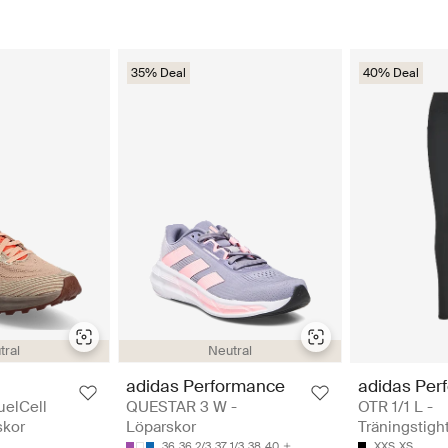
35% Deal
40% Deal
tral
Neutral
adidas Performance
adidas Per
uelCell
QUESTAR 3 W -
OTR 1/1 L -
skor
Löparskor
Träningstigh
36
36 2/3
37 1/3
38
40
XXS
XS