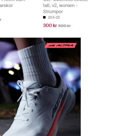
arskor
tall, v2, women -
Strumpor
20.5-23
r
300 kr
600 kr