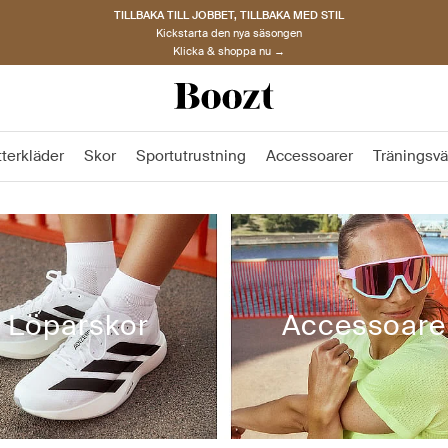
UPPTÄCK SKANDINAVISKA MÄRKEN
Hitta dina nya favoriter nu
Klicka & shoppa →
tterkläder
Skor
Sportutrustning
Accessoarer
Träningsvä
Löparskor
Accessoare