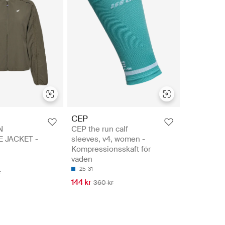
CEP
N
CEP the run calf
 JACKET -
sleeves, v4, women -
Kompressionsskaft för
vaden
25-31
r
144 kr
360 kr