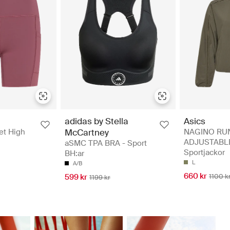
adidas by Stella
Asics
et High
McCartney
NAGINO RU
ADJUSTABLE
aSMC TPA BRA - Sport
Sportjackor
BH:ar
L
A/B
660 kr
599 kr
1100 k
1199 kr