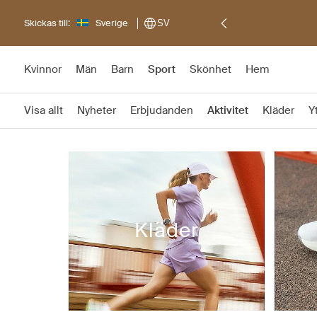
Skickas till:
Sverige
SV
Kvinnor
Män
Barn
Sport
Skönhet
Hem
Visa allt
Nyheter
Erbjudanden
Aktivitet
Kläder
Y
Kläder