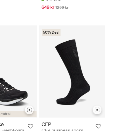
649 kr
1299 kr
50% Deal
eutral
ce
CEP
e FreshFoam
CEP business socks,