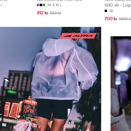
680 v8 - Löp
XS
S
M
L
36
412 kr
550 kr
700 kr
1400 k