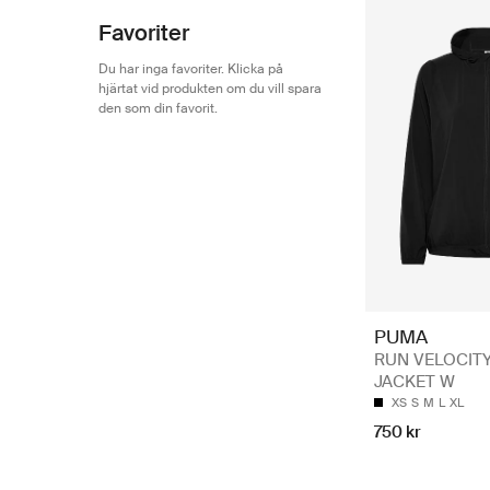
Favoriter
Du har inga favoriter. Klicka på
hjärtat vid produkten om du vill spara
den som din favorit.
PUMA
RUN VELOCIT
JACKET W
XS
S
M
L
XL
750 kr