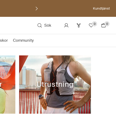
Kundtjänst
0
0
Sök
skor
Community
r
Utrustning