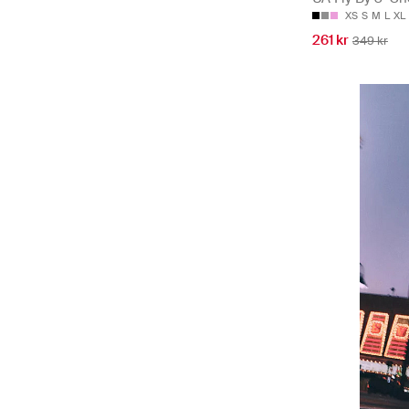
XS
S
M
L
XL
261 kr
349 kr