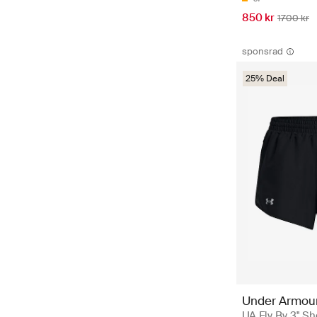
850 kr
1700 kr
sponsrad
25% Deal
Under Armou
UA Fly By 3'' Sh