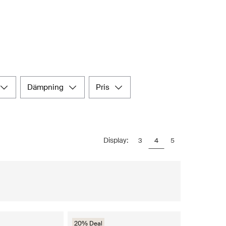
dämpning
pris
Display:
3
4
5
20% Deal