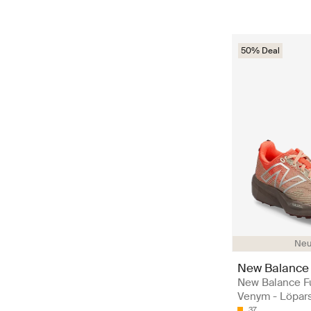
50% Deal
Neu
New Balance
New Balance F
Venym - Löpar
37