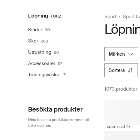
Löpning
1 062
Sport
Sport f
Löpnin
Kläder
601
Skor
268
Utrustning
90
märken
Accessoarer
97
sortera
Träningsväskor
7
1073 produkter
Besökta produkter
Dina besökta produkter kommer att
dyka upp här.
sponsrad