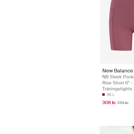
New Balance
NB Sleek Pock
Rise Short 6" -
Träningstights
XS
L
308 kr
770 kr