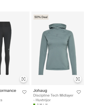
50% Deal
formance
Johaug
Discipline Tech Midlayer
ts
- Huvtröjor
S
M
L
XL