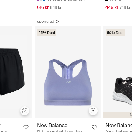
616 kr
449 kr
949 kr
749 kr
sponsrad
25% Deal
50% Deal
N
New Balan
r
New Balance
New Balanc
orts
NB Essential Train Bra