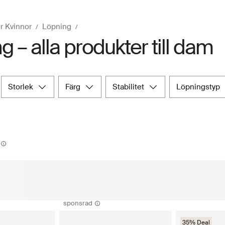
ör Kvinnor
Löpning
g – alla produkter till dam
storlek
färg
stabilitet
löpningstyp
sponsrad
35% Deal