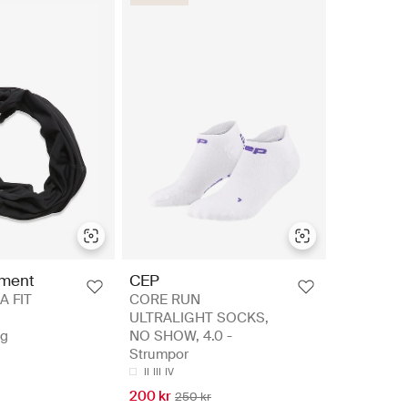
pment
CEP
A FIT
CORE RUN
ULTRALIGHT SOCKS,
ng
NO SHOW, 4.0 -
Strumpor
II
III
IV
200 kr
250 kr