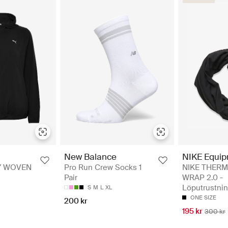
NIKE Equi
New Balance
NIKE THERM
Y WOVEN
Pro Run Crew Socks 1
WRAP 2.0 -
Pair
Löputrustni
S
M
L
XL
ONE SIZE
200 kr
195 kr
300 kr