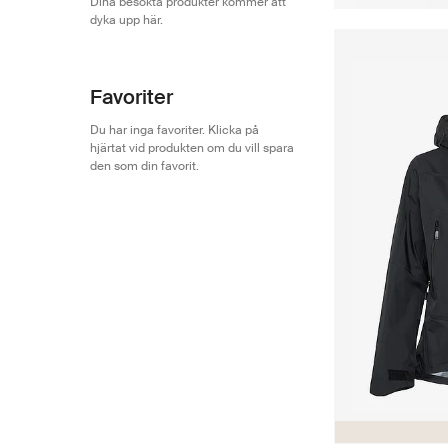
Dina besökta produkter kommer att
dyka upp här.
Favoriter
Du har inga favoriter. Klicka på
hjärtat vid produkten om du vill spara
den som din favorit.