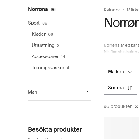
Norrøna
96
Kvinnor
Märk
Norrø
Sport
88
Kläder
68
Utrustning
Norrøna är ett kän
3
friluftsentusiasten
Accessoarer
14
klimatet och terrä
bara skydd, den be
Träningsväskor
4
dam består av exakt
märken
Jørgens första pr
sortera
första europeiska 
Män
än nittio år är Nor
Varumärket fortsätt
Norrøna
86
96 produkter
Välkommen till nat
Besökta produkter