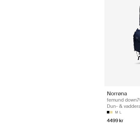
Norrøna
femund down70
Dun- & vaddera
M
L
4499 kr