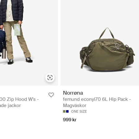
Norrøna
0 Zip Hood W's -
femund econyl70 6L Hip Pack -
de jackor
Magväskor
ONE SIZE
999 kr