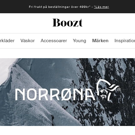
Fri frakt på beställningar över 499kr* -
*Läs mer
rkläder
Väskor
Accessoarer
Young
Märken
Inspiratio