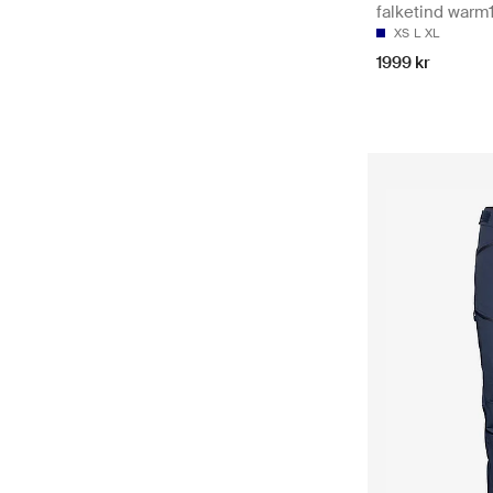
falketind warm1
XS
L
XL
1999 kr