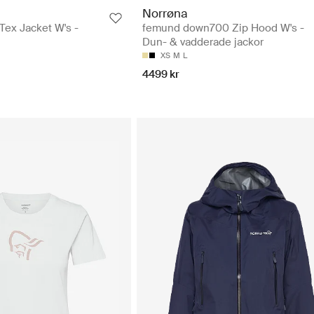
Norrøna
Tex Jacket W's -
femund down700 Zip Hood W's -
Dun- & vadderade jackor
XS
M
L
4499 kr