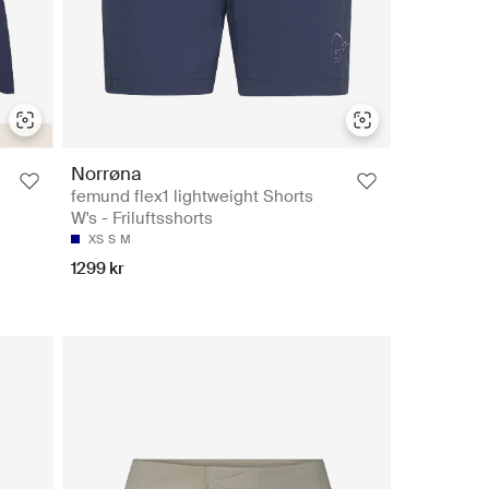
Norrøna
femund flex1 lightweight Shorts
W's - Friluftsshorts
XS
S
M
1299 kr