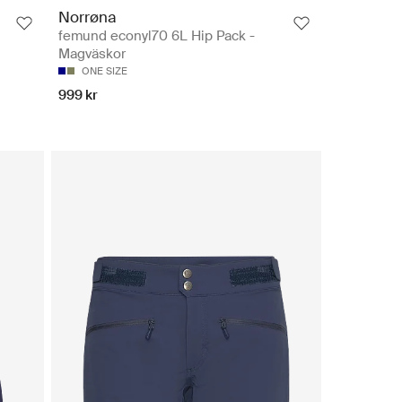
Norrøna
femund econyl70 6L Hip Pack -
Magväskor
ONE SIZE
999 kr