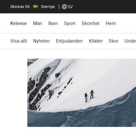
Skickas till:
Sverige
SV
Kvinnor
Män
Barn
Sport
Skönhet
Hem
Visa allt
Nyheter
Erbjudanden
Kläder
Skor
Unde