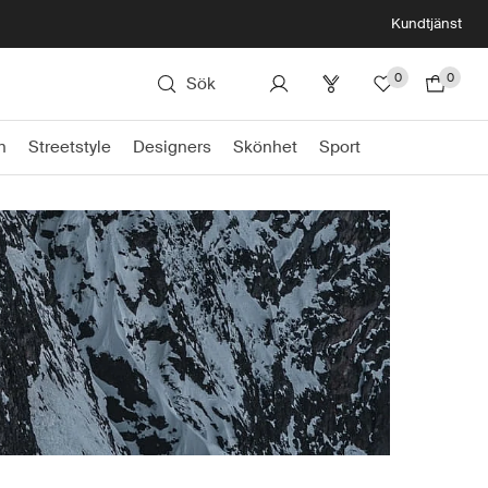
Kundtjänst
0
0
Sök
n
Streetstyle
Designers
Skönhet
Sport