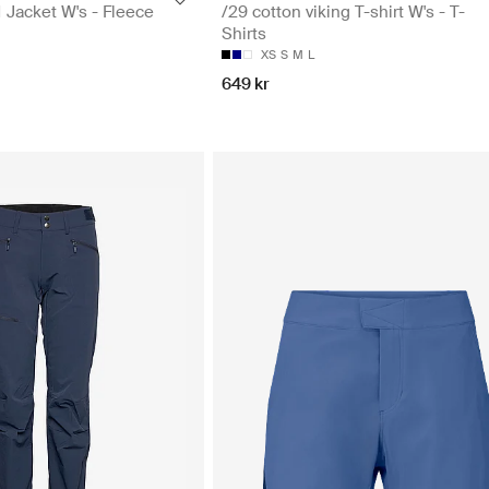
 Jacket W's - Fleece
/29 cotton viking T-shirt W's - T-
Shirts
XS
S
M
L
649 kr