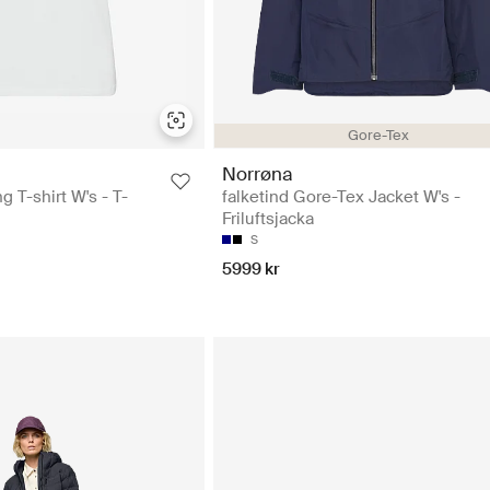
Gore-Tex
Norrøna
g T-shirt W's - T-
falketind Gore-Tex Jacket W's -
Friluftsjacka
S
5999 kr