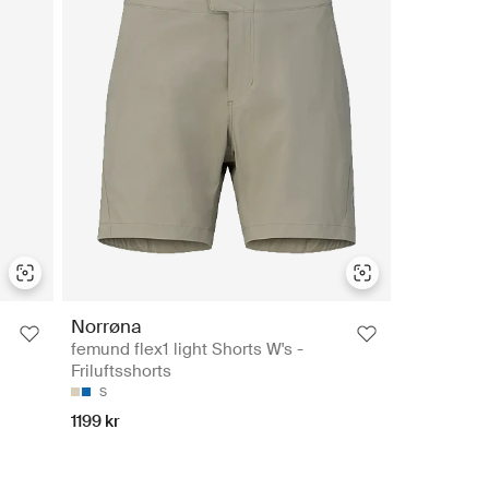
Norrøna
femund flex1 light Shorts W's -
Friluftsshorts
S
1199 kr