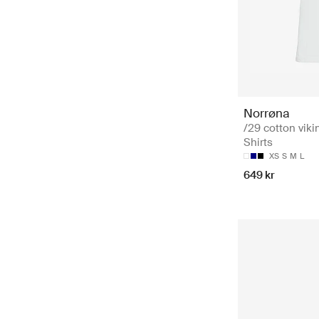
Norrøna
/29 cotton vikin
Shirts
XS
S
M
L
649 kr