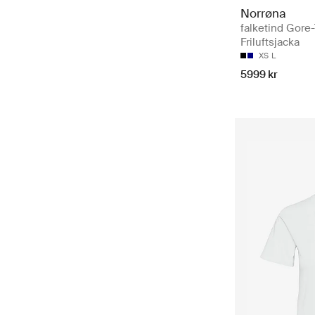
Norrøna
falketind Gore-
Friluftsjacka
XS
L
5999 kr