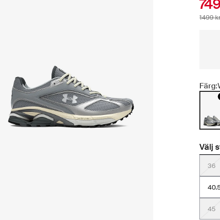
749
1499 k
Färg:
Välj 
36
40.
45