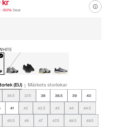
 kr
r
-50%
Deal
WHITE
storlek (EU)
Märkets storlekar
|
36.5
37.5
38
38.5
39
40
5
41
42
42.5
43
44
44.5
45.5
46
47
47.5
48.5
49.5