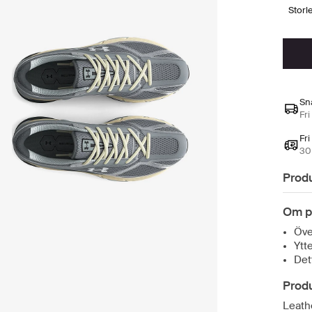
stor
Sn
Fri
Fri
30 
Prod
Om p
Öve
Ytt
Det
Prod
Leath