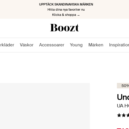
TILLBAKA TILL JOBBET, TILLBAKA MED STIL
Kickstarta den nya säsongen
Klicka & shoppa nu →
rkläder
Väskor
Accessoarer
Young
Märken
Inspiratio
50%
Un
UA H