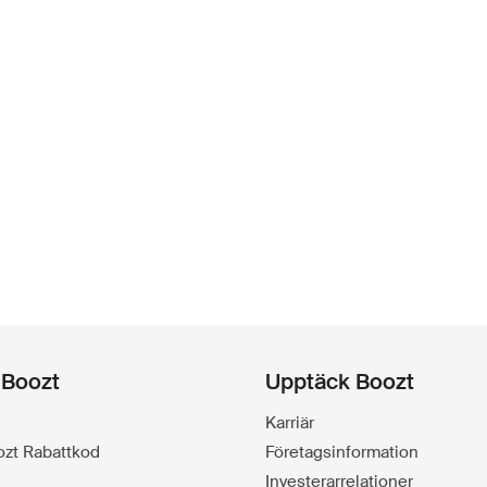
 Boozt
Upptäck Boozt
Karriär
oozt Rabattkod
Företagsinformation
Investerarrelationer