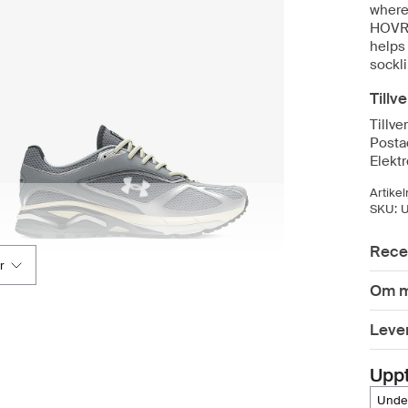
where
HOVR™
helps
sockli
Tillv
Tillv
Posta
Elekt
Artike
SKU:
Rece
r
Om m
Leve
Upp
und