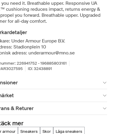
 you need it. Breathable upper. Responsive UA
 cushioning reduces impact, returns energy &
 propel you forward. Breathable upper. Upgraded
ner for all-day comfort.
erkardetaljer
erkare: Under Armour Europe B.V.
dress: Stadionplein 10
ronisk adress: underarmour@mno.se
lnummer:
226941752 - 196885803161
UAR3027595
ID:
32438891
nsioner
ärket
rans & Returer
täck mer
er armour
sneakers
skor
låga sneakers