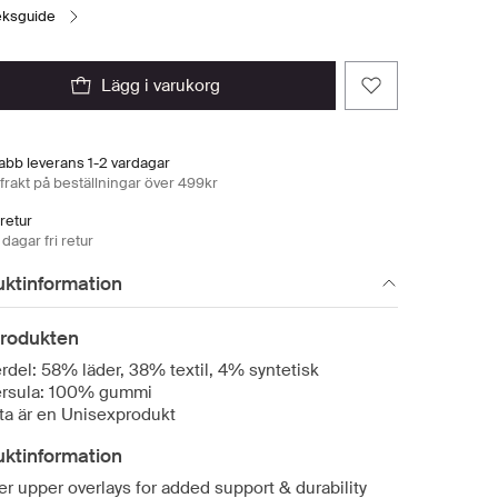
leksguide
lägg i varukorg
abb leverans 1-2 vardagar
 frakt på beställningar över 499kr
 retur
dagar fri retur
uktinformation
rodukten
rdel: 58% läder, 38% textil, 4% syntetisk
ersula: 100% gummi
ta är en Unisexprodukt
uktinformation
er upper overlays for added support & durability