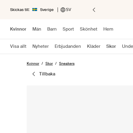
Skickas till:
Sverige
SV
Kvinnor
Män
Barn
Sport
Skönhet
Hem
Visa allt
Nyheter
Erbjudanden
Kläder
Skor
Unde
Kvinnor
Skor
Sneakers
tillbaka