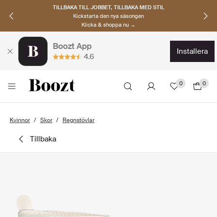
TILLBAKA TILL JOBBET, TILLBAKA MED STIL
Kickstarta den nya säsongen
Klicka & shoppa nu →
Boozt App
installera
4.6
0
0
Kvinnor
Skor
Regnstövlar
tillbaka