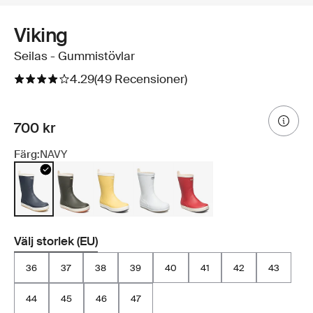
Viking
Seilas - Gummistövlar
4.29
(49 Recensioner)
700 kr
Färg:
NAVY
Välj storlek (EU)
36
37
38
39
40
41
42
43
44
45
46
47