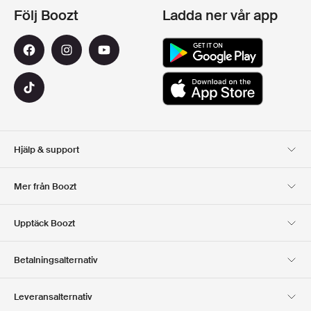
Följ Boozt
Ladda ner vår app
Hjälp & support
Kundservice
Leverans
Mer från Boozt
Returer
Betalning
Om Oss
Officiell Boozt Rabattkod
Upptäck Boozt
Presentkort
Våra appar
Karriär
Företagsinformation
Club Boozt
Betalningsalternativ
Investerarrelationer
Ansvar
Press & utmärkelser
Boozt Outlet
Leveransalternativ