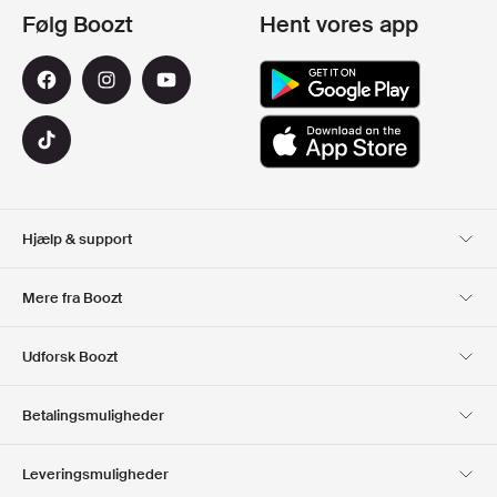
Følg Boozt
Hent vores app
Hjælp & support
Kundeservice
Levering
Mere fra Boozt
Retur
Betaling
Om Os
Officiel rabatkode
Udforsk Boozt
Gavekort
Vores apps
Karriere
Firmainformation
Club Boozt
Betalingsmuligheder
Investorrelationer
Ansvar
Presse & udmærkelser
Boozt Outlet
Leveringsmuligheder