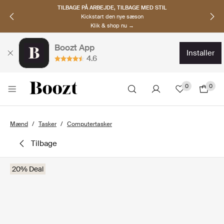
TILBAGE PÅ ARBEJDE, TILBAGE MED STIL
Kickstart den nye sæson
Klik & shop nu →
Boozt App
installer
4.6
0
0
Mænd
Tasker
Computertasker
tilbage
20% Deal