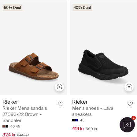
50% Deal
40% Deal
Rieker
Rieker
Rieker Mens sandals
Men's shoes - Lave
27090-22 Brown -
sneakers
1
Sandaler
45
40
45
419 kr
699 kr
324 kr
649 kr