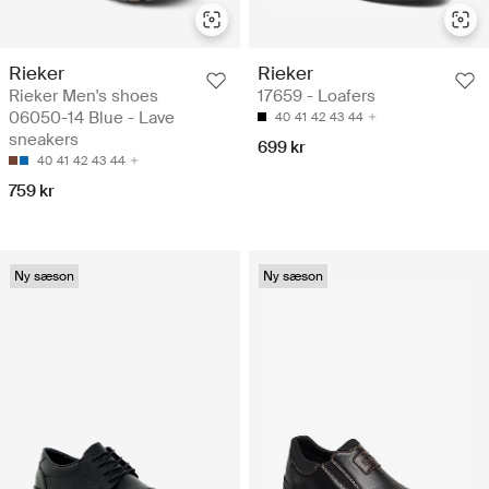
Rieker
Rieker
Rieker Men's shoes
17659 - Loafers
06050-14 Blue - Lave
40
41
42
43
44
sneakers
699 kr
40
41
42
43
44
759 kr
Ny sæson
Ny sæson