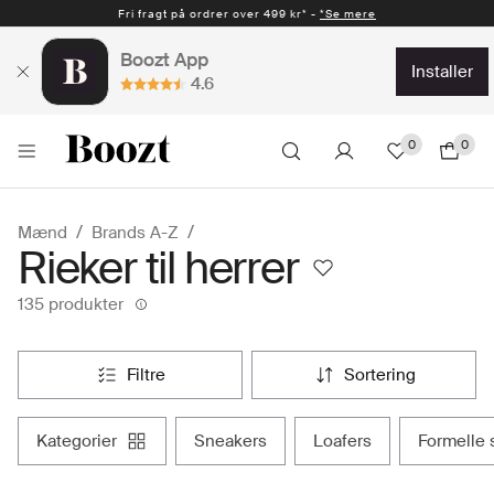
Fri fragt på ordrer over 499 kr* -
Hurtig levering 1-2 hverdage* -
*Se mere
*Se mere
Boozt App
installer
4.6
0
0
Mænd
Brands A-Z
Rieker til herrer
135 produkter
filtre
sortering
kategorier
sneakers
loafers
formelle