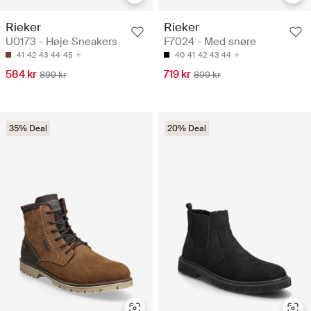
Rieker
Rieker
U0173 - Høje Sneakers
F7024 - Med snøre
41
42
43
44
45
40
41
42
43
44
584 kr
719 kr
899 kr
899 kr
35% Deal
20% Deal