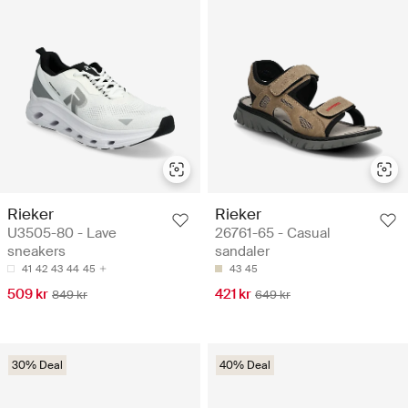
Rieker
Rieker
U3505-80 - Lave
26761-65 - Casual
sneakers
sandaler
41
42
43
44
45
43
45
509 kr
421 kr
849 kr
649 kr
30% Deal
40% Deal