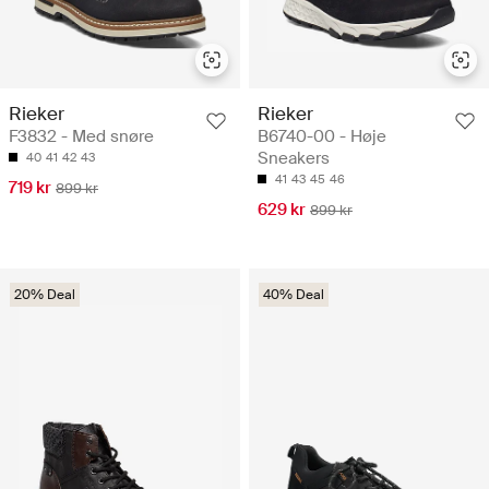
Rieker
Rieker
F3832 - Med snøre
B6740-00 - Høje
Sneakers
40
41
42
43
41
43
45
46
719 kr
899 kr
629 kr
899 kr
20% Deal
40% Deal