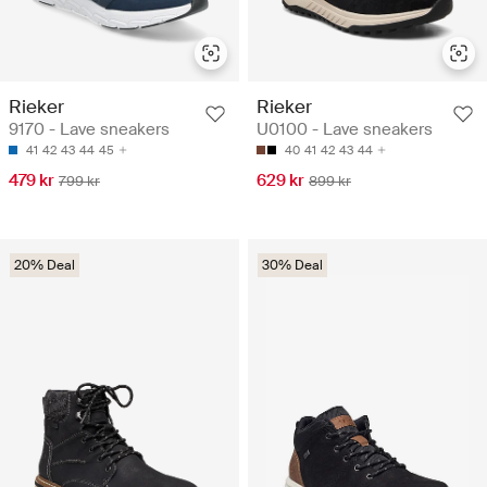
Rieker
Rieker
9170 - Lave sneakers
U0100 - Lave sneakers
41
42
43
44
45
40
41
42
43
44
479 kr
629 kr
799 kr
899 kr
20% Deal
30% Deal