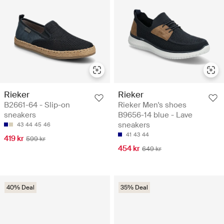
Rieker
Rieker
B2661-64 - Slip-on
Rieker Men's shoes
sneakers
B9656-14 blue - Lave
sneakers
43
44
45
46
41
43
44
419 kr
599 kr
454 kr
649 kr
40% Deal
35% Deal