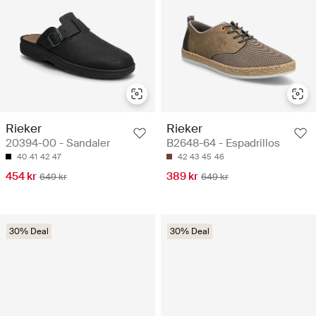
Rieker
Rieker
20394-00 - Sandaler
B2648-64 - Espadrillos
40
41
42
47
42
43
45
46
454 kr
389 kr
649 kr
649 kr
30% Deal
30% Deal