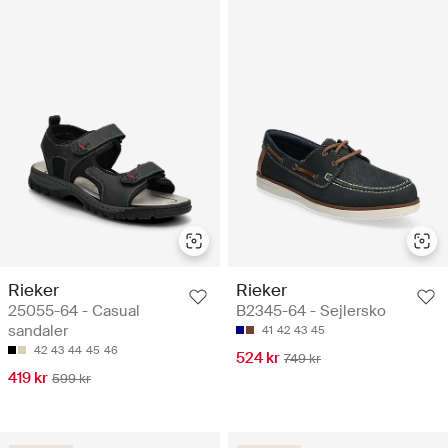
Rieker
Rieker
25055-64 - Casual
B2345-64 - Sejlersko
sandaler
41
42
43
45
42
43
44
45
46
524 kr
749 kr
419 kr
599 kr