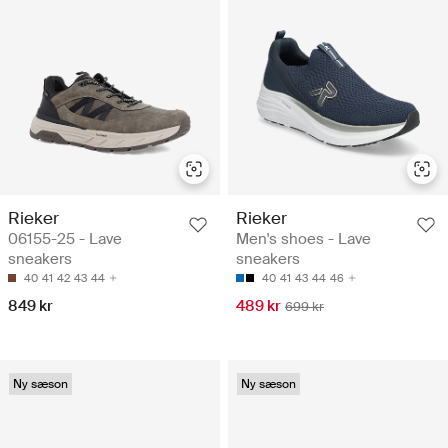
Rieker
Rieker
06155-25 - Lave
Men's shoes - Lave
sneakers
sneakers
40
41
42
43
44
40
41
43
44
46
849 kr
489 kr
699 kr
Ny sæson
Ny sæson