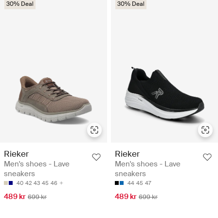
30% Deal
30% Deal
Rieker
Rieker
Men's shoes - Lave
Men's shoes - Lave
sneakers
sneakers
40
42
43
45
46
44
45
47
489 kr
489 kr
699 kr
699 kr