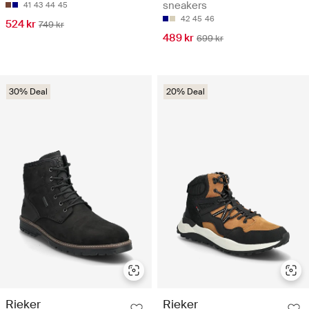
sneakers
41
43
44
45
42
45
46
524 kr
749 kr
489 kr
699 kr
30% Deal
20% Deal
Rieker
Rieker