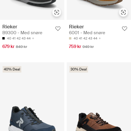
Rieker
Rieker
B9300 - Med snøre
6001 - Med snøre
40
41
42
43
44
40
41
42
43
44
679 kr
759 kr
849 kr
949 kr
40% Deal
30% Deal