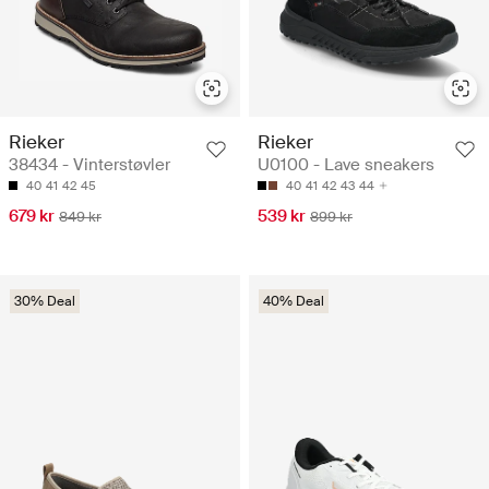
Rieker
Rieker
38434 - Vinterstøvler
U0100 - Lave sneakers
40
41
42
45
40
41
42
43
44
679 kr
539 kr
849 kr
899 kr
30% Deal
40% Deal