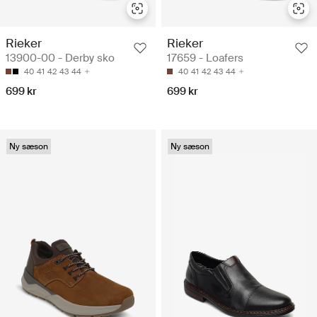
Rieker
Rieker
13900-00 - Derby sko
17659 - Loafers
40
41
42
43
44
40
41
42
43
44
699 kr
699 kr
Ny sæson
Ny sæson