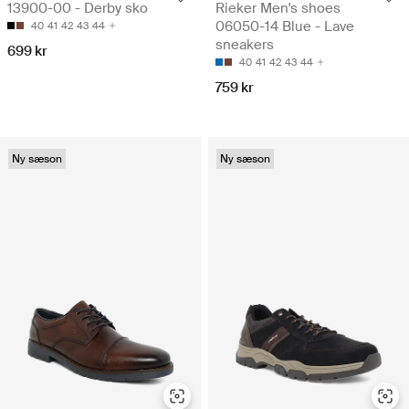
13900-00 - Derby sko
Rieker Men's shoes
06050-14 Blue - Lave
40
41
42
43
44
sneakers
699 kr
40
41
42
43
44
759 kr
Ny sæson
Ny sæson