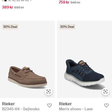
41
42
43
44
45
759 kr
949 kr
389 kr
599 kr
30% Deal
30% Deal
Rieker
Rieker
B2345-64 - Sejlersko
Men's shoes - Lave