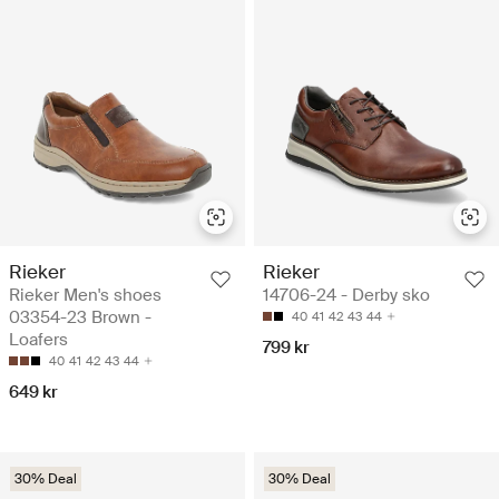
Rieker
Rieker
Rieker Men's shoes
14706-24 - Derby sko
03354-23 Brown -
40
41
42
43
44
Loafers
799 kr
40
41
42
43
44
649 kr
30% Deal
30% Deal