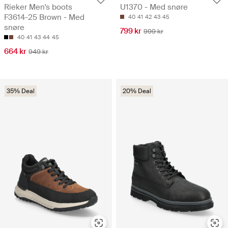
Rieker Men's boots
U1370 - Med snøre
F3614-25 Brown - Med
40
41
42
43
45
snøre
799 kr
999 kr
40
41
43
44
45
664 kr
949 kr
35% Deal
20% Deal