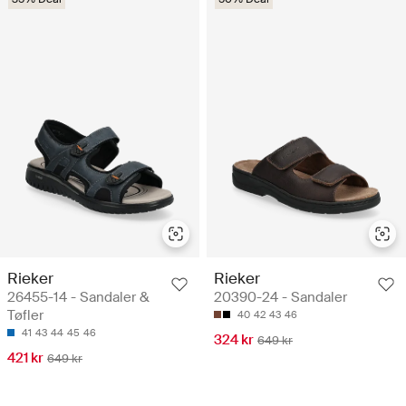
Rieker
Rieker
26455-14 - Sandaler &
20390-24 - Sandaler
Tøfler
40
42
43
46
41
43
44
45
46
324 kr
649 kr
421 kr
649 kr