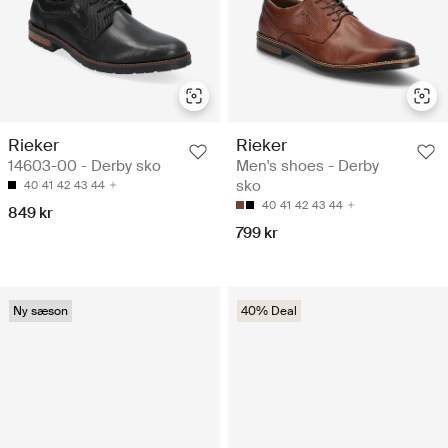
Rieker
Rieker
14603-00 - Derby sko
Men's shoes - Derby
sko
40
41
42
43
44
40
41
42
43
44
849 kr
799 kr
Ny sæson
40% Deal