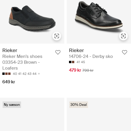
Rieker
Rieker
Rieker Men's shoes
14706-24 - Derby sko
03354-23 Brown -
41
45
Loafers
479 kr
799 kr
40
41
42
43
44
649 kr
Ny sæson
30% Deal