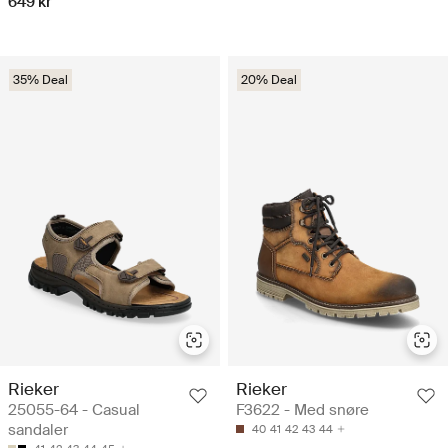
649 kr
35% Deal
20% Deal
Rieker
Rieker
25055-64 - Casual
F3622 - Med snøre
sandaler
40
41
42
43
44