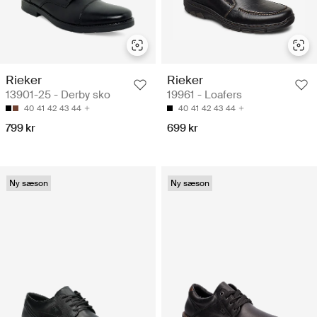
Rieker
Rieker
13901-25 - Derby sko
19961 - Loafers
40
41
42
43
44
40
41
42
43
44
799 kr
699 kr
Ny sæson
Ny sæson