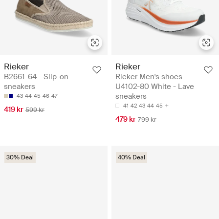
Rieker
Rieker
B2661-64 - Slip-on
Rieker Men's shoes
sneakers
U4102-80 White - Lave
sneakers
43
44
45
46
47
41
42
43
44
45
419 kr
599 kr
479 kr
799 kr
30% Deal
40% Deal