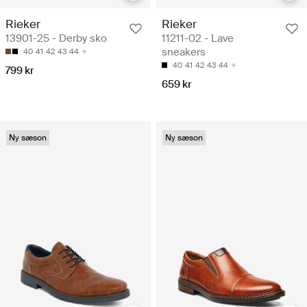
Rieker
Rieker
13901-25 - Derby sko
11211-02 - Lave
sneakers
40
41
42
43
44
40
41
42
43
44
799 kr
659 kr
Ny sæson
Ny sæson