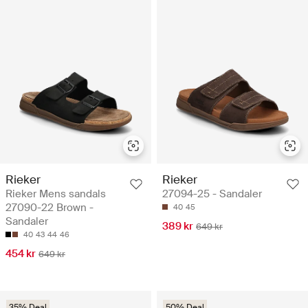
Rieker
Rieker
Rieker Mens sandals
27094-25 - Sandaler
27090-22 Brown -
40
45
Sandaler
389 kr
649 kr
40
43
44
46
454 kr
649 kr
35% Deal
50% Deal