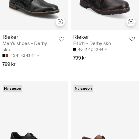
Rieker
Rieker
Men's shoes - Derby
F4611 - Derby sko
sko
40
41
42
43
44
40
41
42
43
44
799 kr
799 kr
Ny sæson
Ny sæson