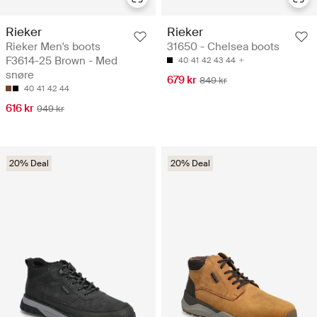
Rieker
Rieker
Rieker Men's boots
31650 - Chelsea boots
F3614-25 Brown - Med
40
41
42
43
44
snøre
679 kr
849 kr
40
41
42
44
616 kr
949 kr
20% Deal
20% Deal