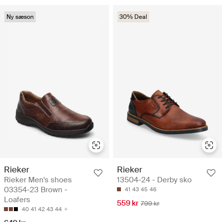
Ny sæson
30% Deal
Rieker
Rieker
Rieker Men's shoes
13504-24 - Derby sko
03354-23 Brown -
41
43
45
46
Loafers
559 kr
799 kr
40
41
42
43
44