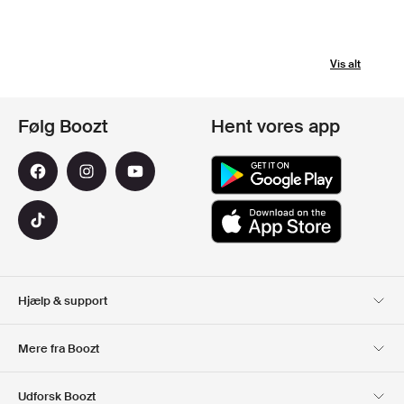
Vis alt
Følg Boozt
Hent vores app
Hjælp & support
Kundeservice
Levering
Mere fra Boozt
Retur
Betaling
Om Os
Officiel rabatkode
Udforsk Boozt