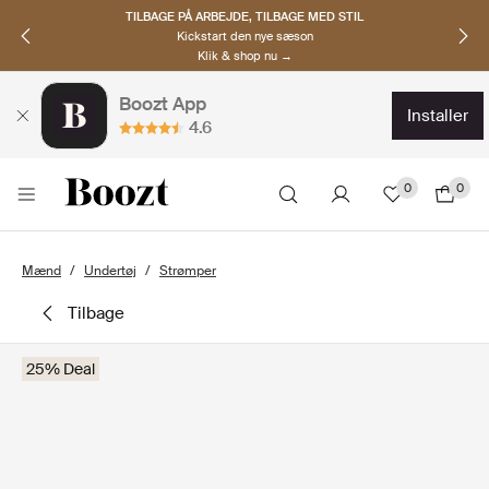
TILBAGE PÅ ARBEJDE, TILBAGE MED STIL
Kickstart den nye sæson
Klik & shop nu →
Boozt App
installer
4.6
0
0
Mænd
Undertøj
Strømper
tilbage
25% Deal