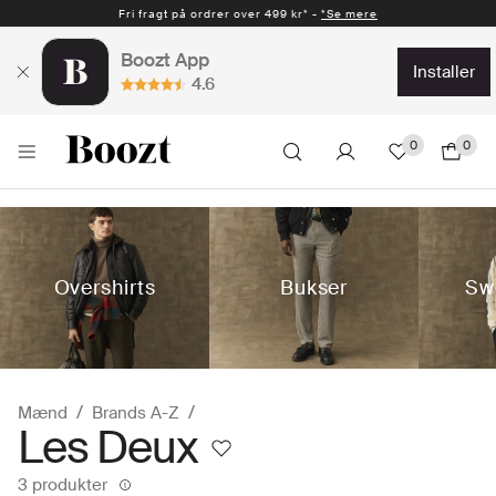
Fri fragt på ordrer over 499 kr* -
*Se mere
Boozt App
installer
4.6
0
0
Overshirts
Bukser
Sw
Mænd
Brands A-Z
Les Deux
3 produkter