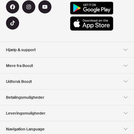
Hjælp & support
Kundeservice
Levering
Mere fra Boozt
Retur
Betaling
Om Os
Officiel rabatkode
Udforsk Boozt
Gavekort
Vores apps
Karriere
Firmainformation
Club Boozt
Betalingsmuligheder
Investorrelationer
Ansvar
Presse & udmærkelser
Boozt Outlet
Leveringsmuligheder
Navigation Language