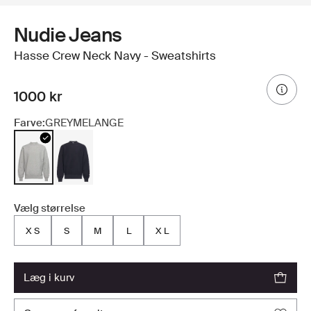
Nudie Jeans
Hasse Crew Neck Navy - Sweatshirts
1000 kr
Farve:
GREYMELANGE
Vælg størrelse
X S
S
M
L
X L
læg i kurv