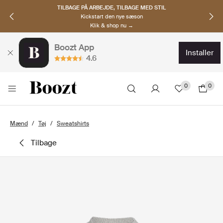
TILBAGE PÅ ARBEJDE, TILBAGE MED STIL
Kickstart den nye sæson
Klik & shop nu →
Boozt App
installer
4.6
0
0
Mænd
Tøj
Sweatshirts
tilbage