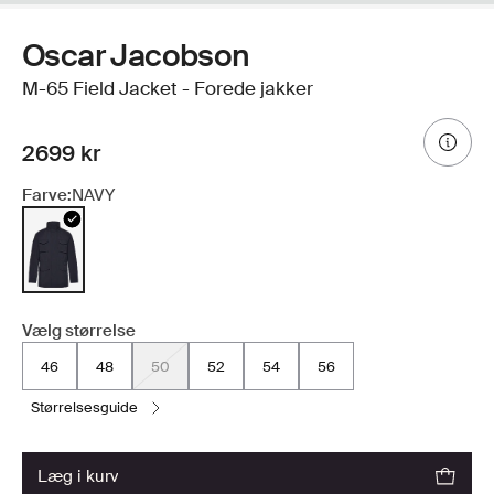
Oscar Jacobson
M-65 Field Jacket - Forede jakker
2699 kr
Farve:
NAVY
Vælg størrelse
46
48
50
52
54
56
størrelsesguide
læg i kurv