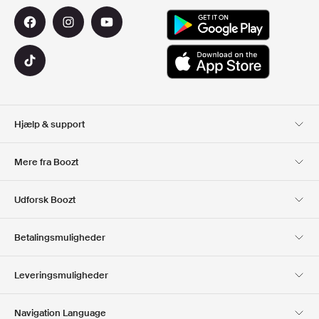
Hjælp & support
Kundeservice
Levering
Mere fra Boozt
Retur
Betaling
Om Os
Officiel rabatkode
Udforsk Boozt
Gavekort
Vores apps
Karriere
Firmainformation
Club Boozt
Betalingsmuligheder
Investorrelationer
Ansvar
Presse & udmærkelser
Boozt Outlet
Leveringsmuligheder
Navigation Language