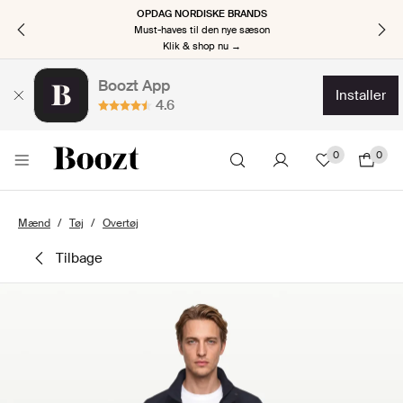
OPDAG NORDISKE BRANDS
Must-haves til den nye sæson
Klik & shop nu →
Boozt App
installer
4.6
0
0
Mænd
Tøj
Overtøj
tilbage