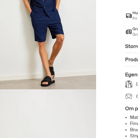
Hu
Fri
Gra
Gr
Størr
Prod
Egen
Om p
Mat
Fin
Bru
Str