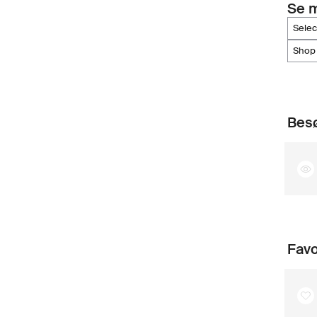
Se 
sele
shop
Besø
Favo