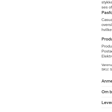
stykk
ses of
Pasf
Casua
oversi
hvilk
Prod
Produ
Posta
Elektr
Varen
SKU:
S
Anme
Om b
Lever