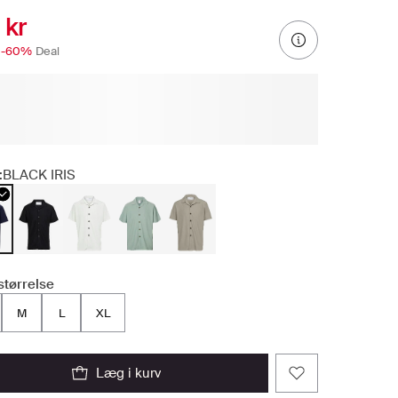
 kr
-60%
Deal
:
BLACK IRIS
størrelse
M
L
XL
læg i kurv