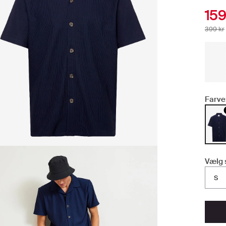
159
399 kr
Farve
Vælg 
S