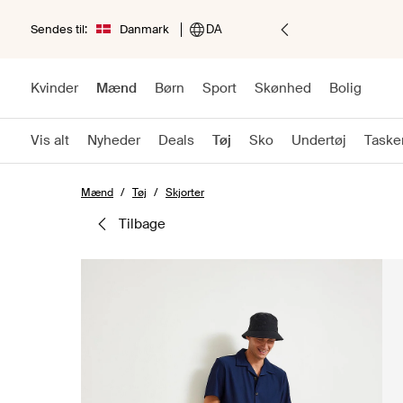
Sendes til:
Danmark
DA
Kvinder
Mænd
Børn
Sport
Skønhed
Bolig
Vis alt
Nyheder
Deals
Tøj
Sko
Undertøj
Taske
Mænd
Tøj
Skjorter
tilbage