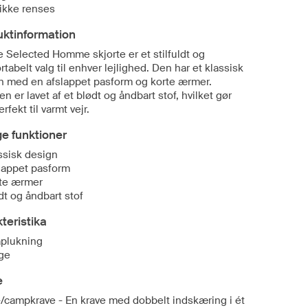
ikke renses
uktinformation
 Selected Homme skjorte er et stilfuldt og
tabelt valg til enhver lejlighed. Den har et klassisk
n med en afslappet pasform og korte ærmer.
en er lavet af et blødt og åndbart stof, hvilket gør
rfekt til varmt vejr.
ge funktioner
ssisk design
lappet pasform
te ærmer
dt og åndbart stof
teristika
plukning
ge
e
/campkrave - En krave med dobbelt indskæring i ét