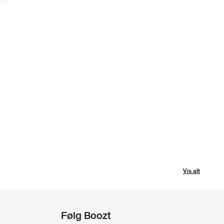
Vis alt
Følg Boozt