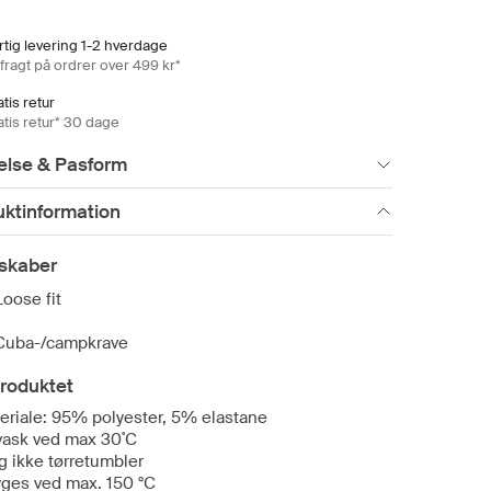
rtig levering 1-2 hverdage
 fragt på ordrer over 499 kr*
tis retur
atis retur* 30 dage
else & Pasform
uktinformation
skaber
Loose fit
Cuba-/campkrave
roduktet
eriale: 95% polyester, 5% elastane
vask ved max 30˚C
g ikke tørretumbler
yges ved max. 150 °C