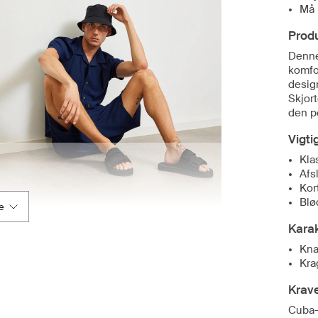
Må 
Prod
Denne
komfor
desig
Skjort
den pe
Vigti
Kla
Afs
Kor
Blø
e
Karak
Kna
Kra
Krav
Cuba-