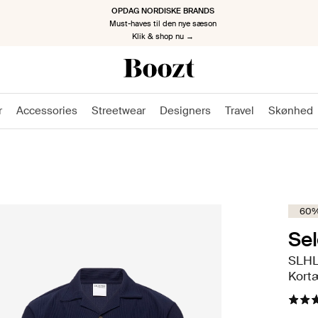
TILBAGE PÅ ARBEJDE, TILBAGE MED STIL
Kickstart den nye sæson
Klik & shop nu →
r
Accessories
Streetwear
Designers
Travel
Skønhed
60%
Se
SLHL
Kort