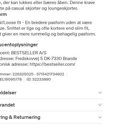
e, der kan lukkes eller bæres åben. Denne krave
te på casual skjorter og loungeskjorter.
orm
l/Loose fit - En bredere pasform uden at være
ze. Snittet er lige og ofte kortere end slim fit,
et giver en mere rummelig og behagelig pasform.
ucentoplysninger
cent: BESTSELLER A/S
dresse: Fredskovvej 5 DK-7330 Brande
onisk adresse: https://bestseller.com/
ummer:
226325025 - 5715421734902
EL16090778
ID:
32233890
ldelser
randet
ing & Returnering