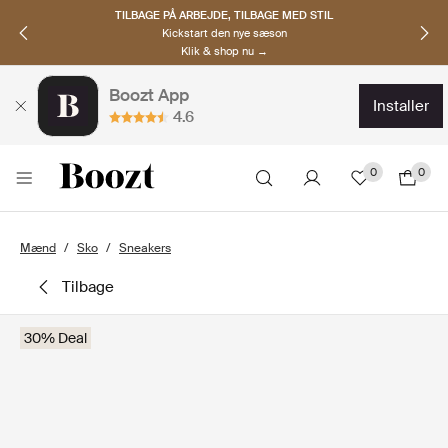
TILBAGE PÅ ARBEJDE, TILBAGE MED STIL
Kickstart den nye sæson
Klik & shop nu →
Boozt App
installer
4.6
0
0
Mænd
Sko
Sneakers
tilbage
30% Deal