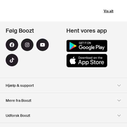
Vis alt
Følg Boozt
Hent vores app
Hjælp & support
Kundeservice
Levering
Mere fra Boozt
Retur
Betaling
Om Os
Officiel rabatkode
Udforsk Boozt
Gavekort
Vores apps
Karriere
Firmainformation