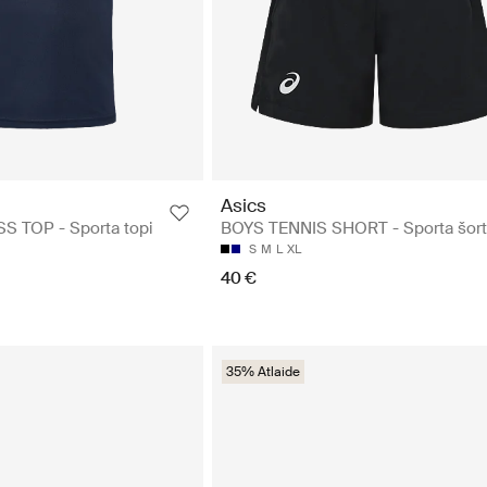
Asics
S TOP - Sporta topi
BOYS TENNIS SHORT - Sporta šort
S
M
L
XL
40 €
35% Atlaide