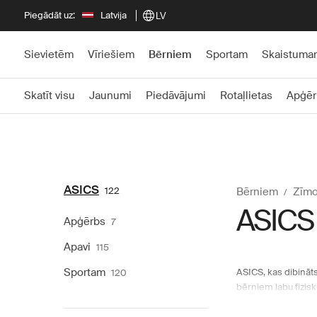
Piegādāt uz:
Latvija
LV
Sievietēm
Vīriešiem
Bērniem
Sportam
Skaistuma
Skatīt visu
Jaunumi
Piedāvājumi
Rotaļlietas
Apģēr
ASICS
122
Bērniem
Zīmol
ASICS
Apģērbs
7
Apavi
115
Sportam
ASICS, kas dibināts
120
bērniem labu fizis
"Vesels prāts vesel
veselīgu jauniešu 