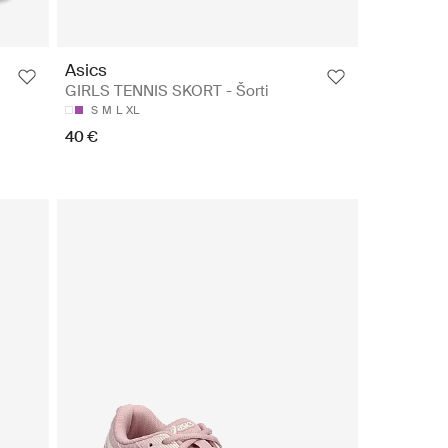
Asics
GIRLS TENNIS SKORT - Šorti
S
M
L
XL
40 €