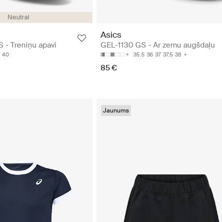
Neutral
Asics
- Treniņu apavi
GEL-1130 GS - Ar zemu augšdaļu
40
35.5
36
37
37.5
38
85 €
Jaunums