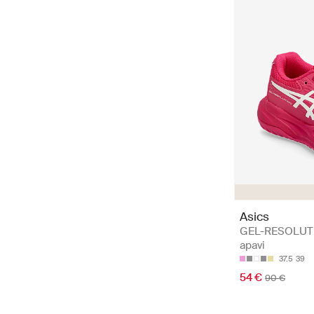
Asics
GEL-RESOLUTI
apavi
37.5
39
54 €
90 €