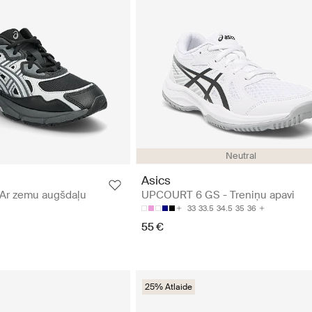
Neutral
Asics
Ar zemu augšdaļu
UPCOURT 6 GS - Treniņu apavi
33
33.5
34.5
35
36
55 €
25% Atlaide