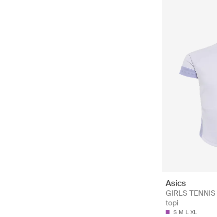
Asics
GIRLS TENNIS 
topi
S
M
L
XL