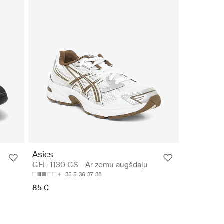
Asics
GEL-1130 GS - Ar zemu augšdaļu
35.5
36
37
38
85 €