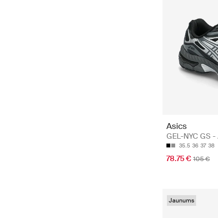
Asics
GEL-NYC GS - 
35.5
36
37
38
78.75 €
105 €
Jaunums