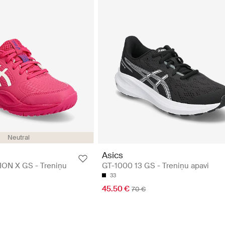
Neutral
Asics
ON X GS - Treniņu
GT-1000 13 GS - Treniņu apavi
33
45.50 €
70 €