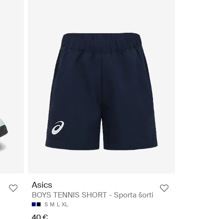
Asics
BOYS TENNIS SHORT - Sporta šorti
S
M
L
XL
40 €