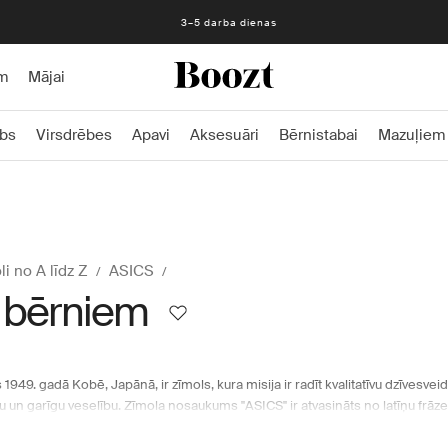
3–5 darba dienas
m
Mājai
bs
Virsdrēbes
Apavi
Aksesuāri
Bērnistabai
Mazuļiem
i no A līdz Z
ASICS
 bērniem
 1949. gadā Kobē, Japānā, ir zīmols, kura misija ir radīt kvalitatīvu dzīvesve
ku un garīgu veselību. Zīmola nosaukums "ASICS" ir atvasināts no latīņu fr
ā ķermenī". Šī frāze atstāja dziļu iespaidu uz zīmola dibinātāju Kihačiro Onit
audzināšanu. Vadošais Ziemeļvalstu interneta universālveikals Boozt.com p