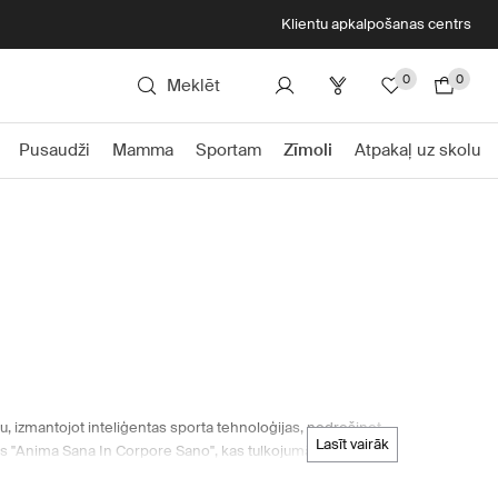
Klientu apkalpošanas centrs
0
0
Meklēt
Pusaudži
Mamma
Sportam
Zīmoli
Atpakaļ uz skolu
idu, izmantojot inteliģentas sporta tehnoloģijas, nodrošinot
lasīt vairāk
āzes "Anima Sana In Corpore Sano", kas tulkojumā nozīmē
suka, iedvesmojot viņu radīt sporta apavus, kas veicinātu
iedāvā daudzveidīgu ASICS produktu klāstu bērniem, tostarp