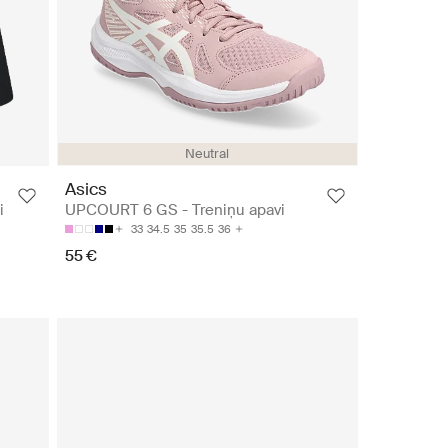
Neutral
Asics
i
UPCOURT 6 GS - Treniņu apavi
33
34.5
35
35.5
36
55 €