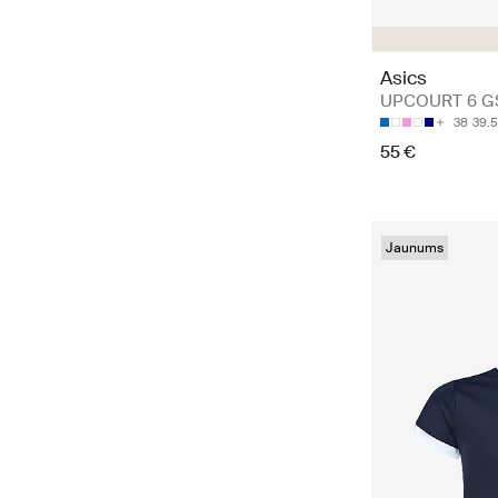
Asics
UPCOURT 6 GS 
38
39.5
55 €
Jaunums