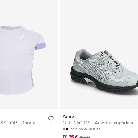
Asics
SS TOP - Sporta
GEL-NYC GS - Ar zemu augšdaļu
35.5
36
37
37.5
38
78.75 €
105 €