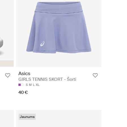
Asics
GIRLS TENNIS SKORT - Šorti
S
M
L
XL
40 €
Jaunums