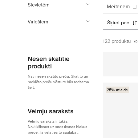
Sievietēm
plašu apavu un spor
Meitenēm
ASICS
676
Vīriešiem
šķirot pēc
ASICS
663
122 produktu
Nesen skatītie
produkti
Nav nesen skatīto preču. Skatīto un
meklēto preču vēsture būs redzama
šeit.
25% Atlaide
Vēlmju saraksts
Vēlmju saraksts ir tukšs.
Noklikšķiniet uz sirds ikonas blakus
precei, ja vēlaties to saglabāt.