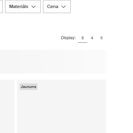
stus.
materiāls
cena
Display:
3
4
5
Jaunums