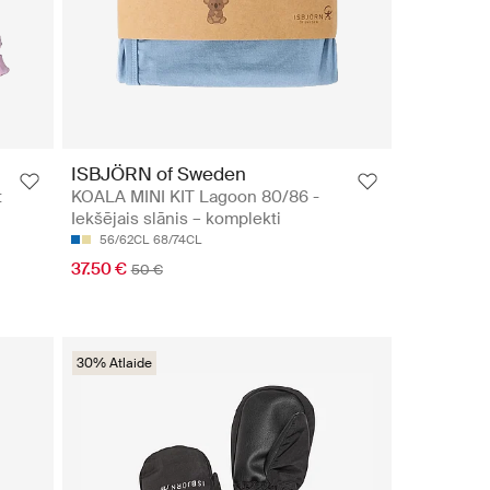
ISBJÖRN of Sweden
t
KOALA MINI KIT Lagoon 80/86 -
Iekšējais slānis – komplekti
56/62CL
68/74CL
37.50 €
50 €
30% Atlaide