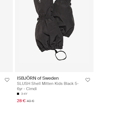
ISBJÖRN of Sweden
SLUSH Shell Mitten Kids Black 5-
6yr - Cimdi
3-4Y
28 €
40 €