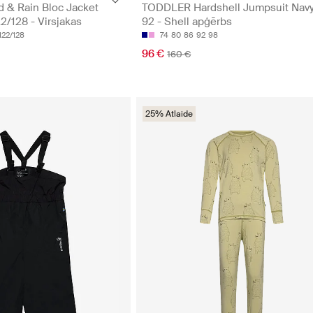
& Rain Bloc Jacket
TODDLER Hardshell Jumpsuit Nav
2/128 - Virsjakas
92 - Shell apģērbs
122/128
74
80
86
92
98
96 €
160 €
25% Atlaide