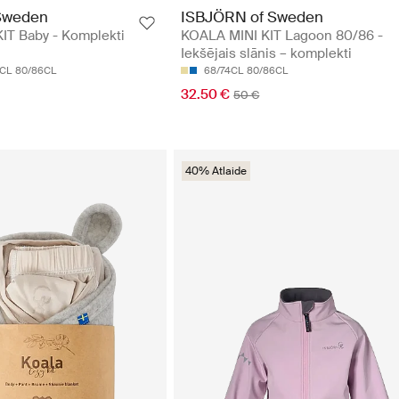
Sweden
ISBJÖRN of Sweden
T Baby - Komplekti
KOALA MINI KIT Lagoon 80/86 -
Iekšējais slānis – komplekti
4CL
80/86CL
68/74CL
80/86CL
32.50 €
50 €
40% Atlaide