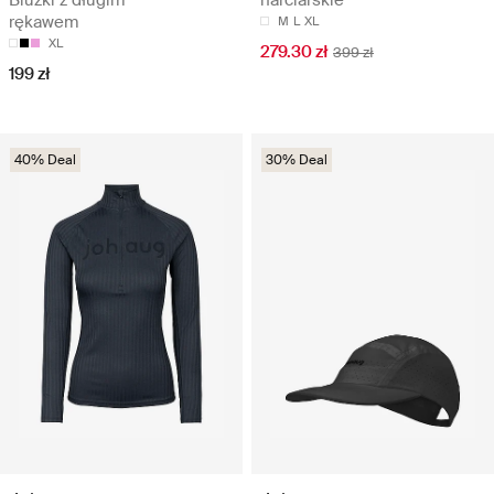
rękawem
M
L
XL
XL
279.30 zł
399 zł
199 zł
40% Deal
30% Deal