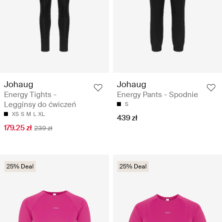
Johaug
Johaug
Energy Tights -
Energy Pants - Spodnie
Legginsy do ćwiczeń
S
XS
S
M
L
XL
439 zł
179.25 zł
239 zł
25% Deal
25% Deal