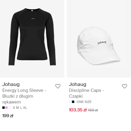
Johaug
Johaug
Energy Long Sleeve -
Discipline Caps -
Bluzki z długim
Czapki
rękawem
ONE SIZE
S
M
L
XL
103.35 zł
159 zł
199 zł