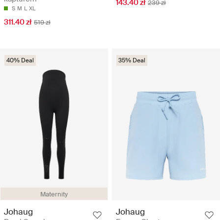
143.40 zł
239 zł
S
M
L
XL
311.40 zł
519 zł
40% Deal
35% Deal
Maternity
Johaug
Johaug