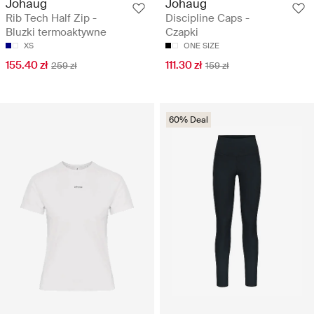
Johaug
Johaug
Rib Tech Half Zip -
Discipline Caps -
Bluzki termoaktywne
Czapki
XS
ONE SIZE
155.40 zł
111.30 zł
259 zł
159 zł
60% Deal