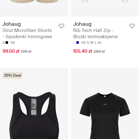
Johaug
Johaug
Strut Microfiber Shorts
Rib Tech Half Zip -
- Spodenki treningowe
Bluzki termoaktywne
XS
XS
S
M
L
XL
99.50 zł
155.40 zł
199 zł
259 zł
35% Deal