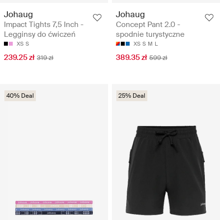
Johaug
Johaug
Impact Tights 7,5 Inch -
Concept Pant 2.0 -
Legginsy do ćwiczeń
spodnie turystyczne
XS
S
XS
S
M
L
239.25 zł
389.35 zł
319 zł
599 zł
40% Deal
25% Deal