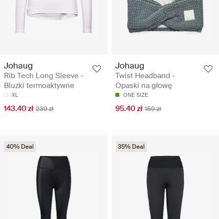
Johaug
Johaug
Rib Tech Long Sleeve -
Twist Headband -
Bluzki termoaktywne
Opaski na głowę
XL
ONE SIZE
143.40 zł
95.40 zł
239 zł
159 zł
40% Deal
35% Deal