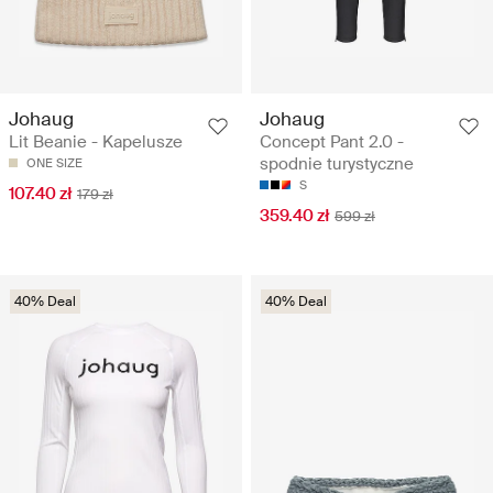
Johaug
Johaug
Lit Beanie - Kapelusze
Concept Pant 2.0 -
spodnie turystyczne
ONE SIZE
S
107.40 zł
179 zł
359.40 zł
599 zł
40% Deal
40% Deal