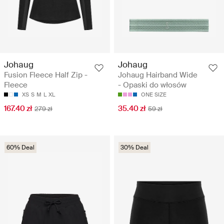
Johaug
Johaug
Fusion Fleece Half Zip -
Johaug Hairband Wide
Fleece
- Opaski do włosów
XS
S
M
L
XL
ONE SIZE
167.40 zł
35.40 zł
279 zł
59 zł
60% Deal
30% Deal