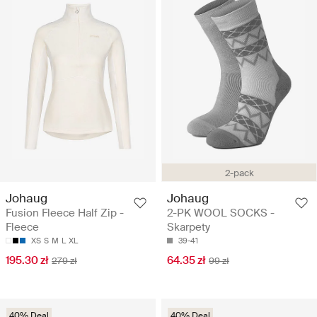
2-pack
Johaug
Johaug
Fusion Fleece Half Zip -
2-PK WOOL SOCKS -
Fleece
Skarpety
XS
S
M
L
XL
39-41
195.30 zł
64.35 zł
279 zł
99 zł
40% Deal
40% Deal