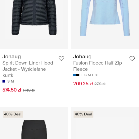
Johaug
Johaug
Spirit Down Liner Hood
Fusion Fleece Half Zip -
Jacket - Wyściełane
Fleece
kurtki
S
M
L
XL
S
M
209.25 zł
279 zł
574.50 zł
1149 zł
40% Deal
40% Deal