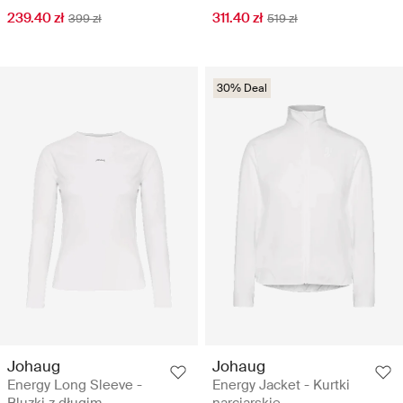
239.40 zł
311.40 zł
399 zł
519 zł
30% Deal
Johaug
Johaug
Energy Long Sleeve -
Energy Jacket - Kurtki
Bluzki z długim
narciarskie