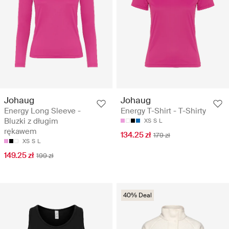
Johaug
Johaug
Energy Long Sleeve -
Energy T-Shirt - T-Shirty
Bluzki z długim
XS
S
L
rękawem
134.25 zł
179 zł
XS
S
L
149.25 zł
199 zł
40% Deal