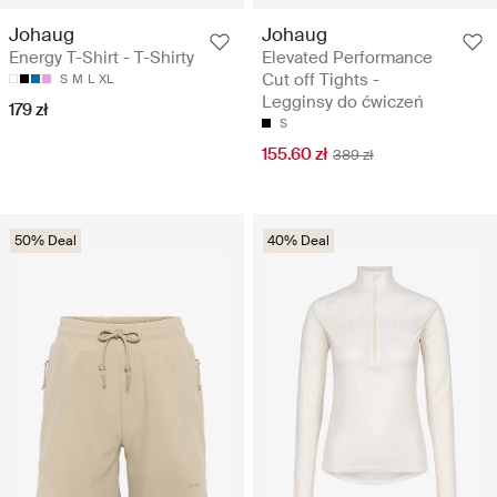
Johaug
Johaug
Energy T-Shirt - T-Shirty
Elevated Performance
Cut off Tights -
S
M
L
XL
Legginsy do ćwiczeń
179 zł
S
155.60 zł
389 zł
50% Deal
40% Deal