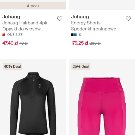
4-pack
Johaug
Johaug
Johaug Hairband 4pk -
Energy Shorts -
Opaski do włosów
Spodenki treningowe
ONE SIZE
S
47.40 zł
179.25 zł
79 zł
239 zł
40% Deal
25% Deal