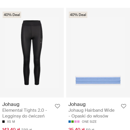
40% Deal
40% Deal
Johaug
Johaug
Elemental Tights 2.0 -
Johaug Hairband Wide
Legginsy do ćwiczeń
- Opaski do włosów
XS
M
ONE SIZE
143.40 zł
35.40 zł
239 zł
59 zł