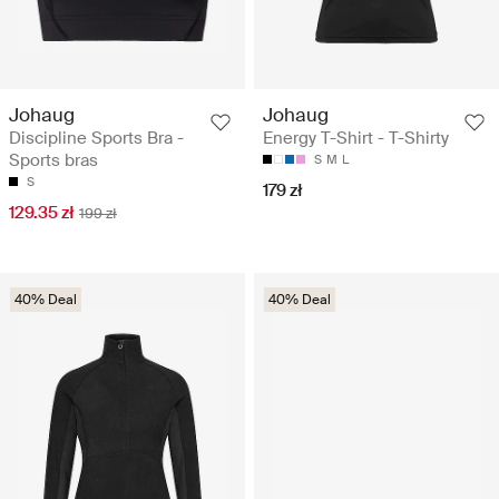
Johaug
Johaug
Discipline Sports Bra -
Energy T-Shirt - T-Shirty
Sports bras
S
M
L
S
179 zł
129.35 zł
199 zł
40% Deal
40% Deal