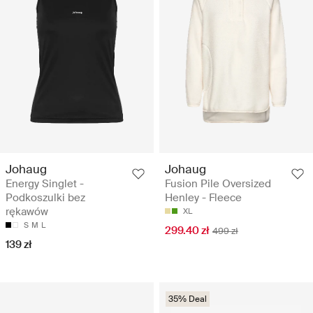
Johaug
Johaug
Energy Singlet -
Fusion Pile Oversized
Podkoszulki bez
Henley - Fleece
rękawów
XL
S
M
L
299.40 zł
499 zł
139 zł
35% Deal