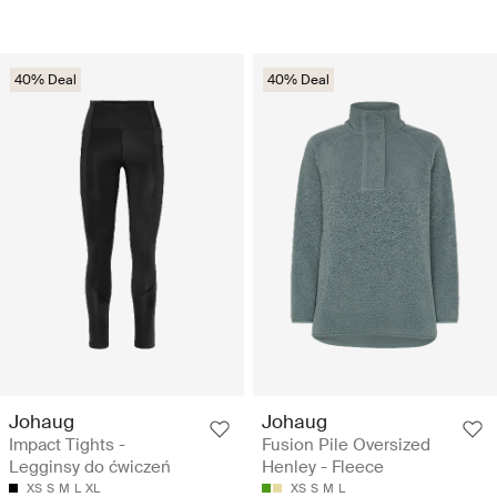
40% Deal
40% Deal
Johaug
Johaug
Impact Tights -
Fusion Pile Oversized
Legginsy do ćwiczeń
Henley - Fleece
XS
S
M
L
XL
XS
S
M
L