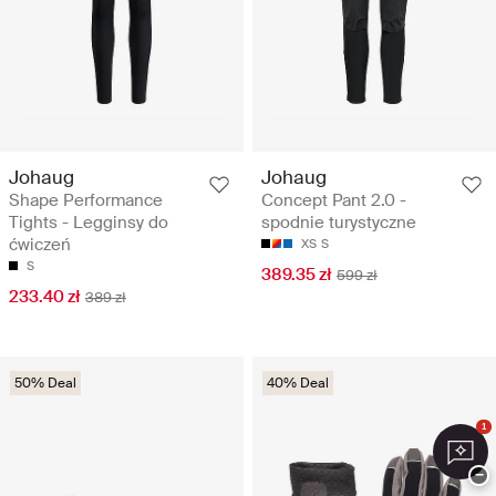
Johaug
Johaug
Shape Performance
Concept Pant 2.0 -
Tights - Legginsy do
spodnie turystyczne
ćwiczeń
XS
S
S
389.35 zł
599 zł
233.40 zł
389 zł
50% Deal
40% Deal
1
−