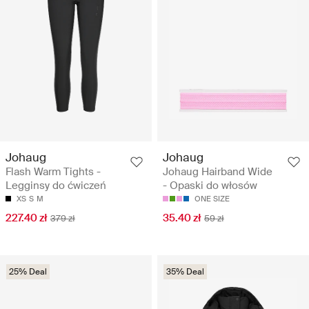
Johaug
Johaug
Flash Warm Tights -
Johaug Hairband Wide
Legginsy do ćwiczeń
- Opaski do włosów
XS
S
M
ONE SIZE
227.40 zł
35.40 zł
379 zł
59 zł
25% Deal
35% Deal