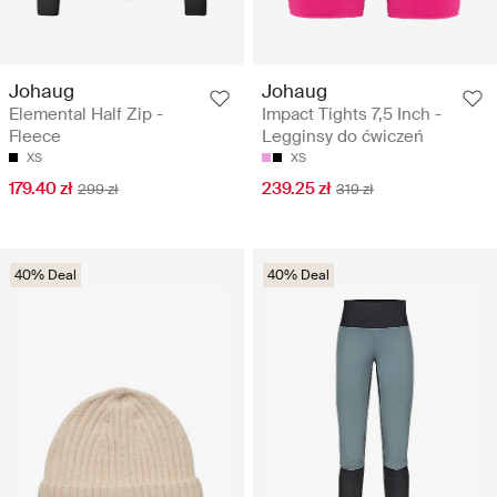
Johaug
Johaug
Elemental Half Zip -
Impact Tights 7,5 Inch -
Fleece
Legginsy do ćwiczeń
XS
XS
179.40 zł
239.25 zł
299 zł
319 zł
40% Deal
40% Deal