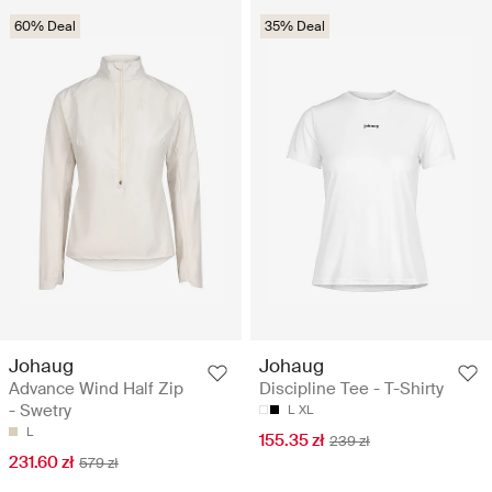
60% Deal
35% Deal
Johaug
Johaug
Advance Wind Half Zip
Discipline Tee - T-Shirty
- Swetry
L
XL
L
155.35 zł
239 zł
231.60 zł
579 zł