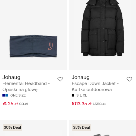
Johaug
Johaug
Elemental Headband -
Escape Down Jacket -
Opaski na głowę
Kurtka outdoorowa
ONE SIZE
S
L
XL
74.25 zł
1013.35 zł
99 zł
1559 zł
30% Deal
35% Deal