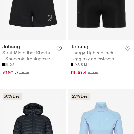
Johaug
Johaug
Strut Microfiber Shorts
Energy Tights 5 Inch -
- Spodenki treningowe
Legginsy do ćwiczeń
XS
XS
S
M
L
79.60 zł
111.30 zł
199 zł
159 zł
50% Deal
25% Deal