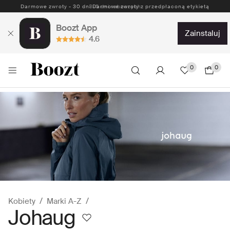
Darmowe zwroty - 30 dni Darmowe zwroty z przedpłaconą etykietą
Boozt App
zainstaluj
4.6
0
0
Kobiety
Marki A-Z
Johaug