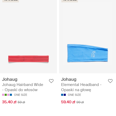
Johaug
Johaug
Johaug Hairband Wide
Elemental Headband -
- Opaski do włosów
Opaski na głowę
ONE SIZE
ONE SIZE
35.40 zł
59.40 zł
59 zł
99 zł