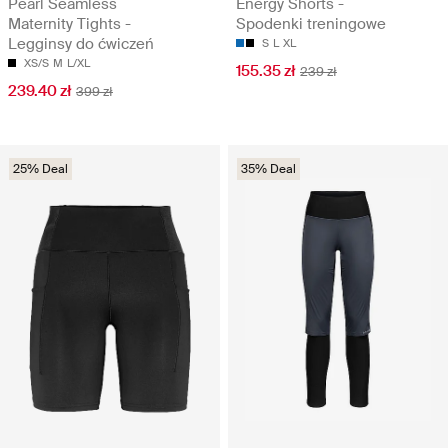
Pearl Seamless
Energy Shorts -
Maternity Tights -
Spodenki treningowe
Legginsy do ćwiczeń
S
L
XL
XS/S
M
L/XL
155.35 zł
239 zł
239.40 zł
399 zł
25% Deal
35% Deal