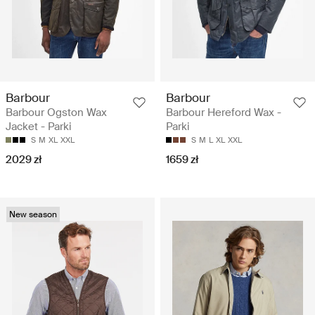
Barbour
Barbour
Barbour Ogston Wax
Barbour Hereford Wax -
Jacket - Parki
Parki
S
M
XL
XXL
S
M
L
XL
XXL
2029 zł
1659 zł
New season