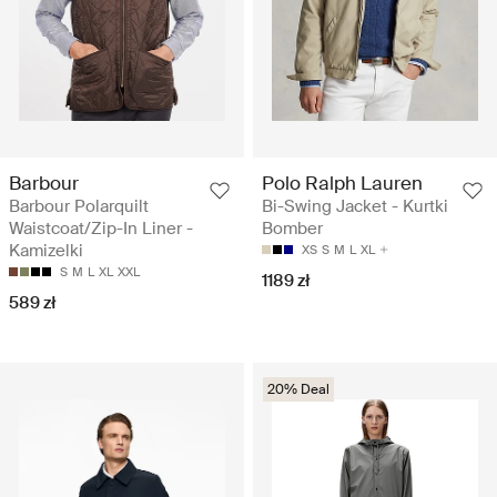
Barbour
Polo Ralph Lauren
Barbour Polarquilt
Bi-Swing Jacket - Kurtki
Waistcoat/Zip-In Liner -
Bomber
Kamizelki
XS
S
M
L
XL
S
M
L
XL
XXL
1189 zł
589 zł
20% Deal