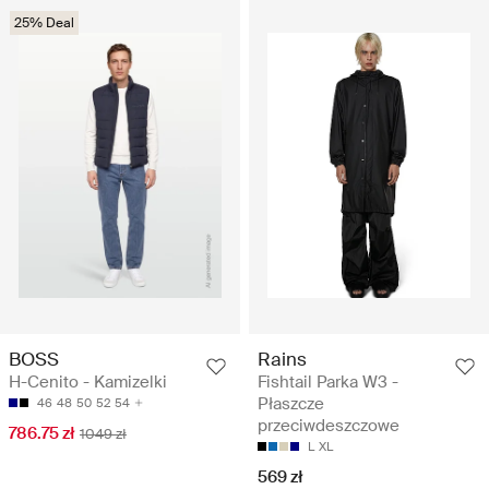
25% Deal
BOSS
Rains
H-Cenito - Kamizelki
Fishtail Parka W3 -
Płaszcze
46
48
50
52
54
przeciwdeszczowe
786.75 zł
1049 zł
L
XL
569 zł