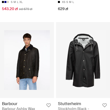
S
M
L
XL
XS
S
M
L
543.20 zł
629 zł
od 679 zł
Barbour
Stutterheim
Barbour Ashby Wax
Stockholm Black -