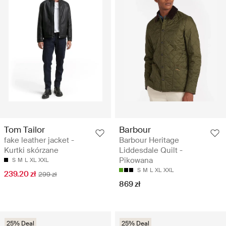
Tom Tailor
Barbour
fake leather jacket -
Barbour Heritage
Kurtki skórzane
Liddesdale Quilt -
Pikowana
S
M
L
XL
XXL
S
M
L
XL
XXL
239.20 zł
299 zł
869 zł
25% Deal
25% Deal