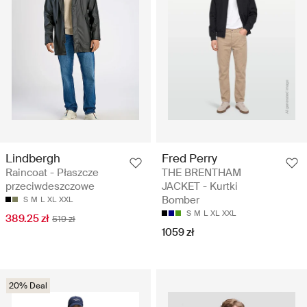
Lindbergh
Fred Perry
Raincoat - Płaszcze
THE BRENTHAM
przeciwdeszczowe
JACKET - Kurtki
Bomber
S
M
L
XL
XXL
S
M
L
XL
XXL
389.25 zł
519 zł
1059 zł
20% Deal