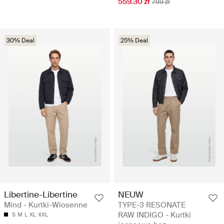
559.30 zł
799 zł
30% Deal
25% Deal
Libertine-Libertine
NEUW
Mind - Kurtki-Wiosenne
TYPE-3 RESONATE
RAW INDIGO - Kurtki
S
M
L
XL
XXL