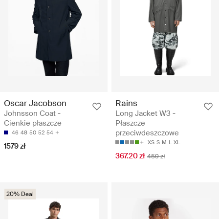
Oscar Jacobson
Rains
Johnsson Coat -
Long Jacket W3 -
Cienkie płaszcze
Płaszcze
przeciwdeszczowe
46
48
50
52
54
XS
S
M
L
XL
1579 zł
367.20 zł
459 zł
20% Deal