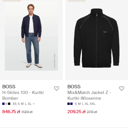
BOSS
BOSS
H-Skiles 100 - Kurtki
Mix&Match Jacket Z -
Bomber
Kurtki-Wiosenne
XS
S
M
L
XL
S
M
L
XL
XXL
846.75 zł
209.25 zł
1129 zł
279 zł