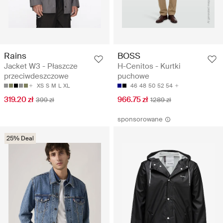
Rains
BOSS
Jacket W3 - Płaszcze
H-Cenitos - Kurtki
przeciwdeszczowe
puchowe
XS
S
M
L
XL
46
48
50
52
54
319.20 zł
966.75 zł
399 zł
1289 zł
sponsorowane
25% Deal