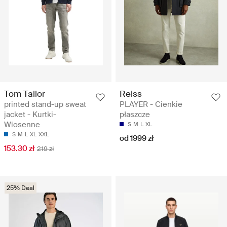
Tom Tailor
Reiss
printed stand-up sweat
PLAYER - Cienkie
jacket - Kurtki-
płaszcze
Wiosenne
S
M
L
XL
S
M
L
XL
XXL
od 1999 zł
153.30 zł
219 zł
25% Deal