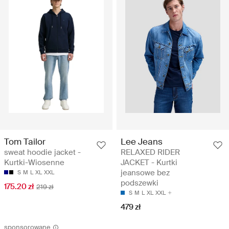
Tom Tailor
Lee Jeans
sweat hoodie jacket -
RELAXED RIDER
Kurtki-Wiosenne
JACKET - Kurtki
jeansowe bez
S
M
L
XL
XXL
podszewki
175.20 zł
219 zł
S
M
L
XL
XXL
479 zł
sponsorowane