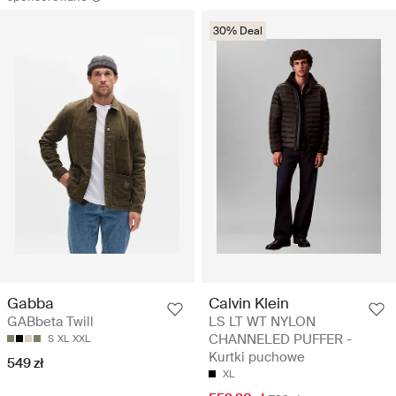
30% Deal
Calvin Klein
Gabba
LS LT WT NYLON
GABbeta Twill
CHANNELED PUFFER -
S
XL
XXL
Kurtki puchowe
549 zł
XL