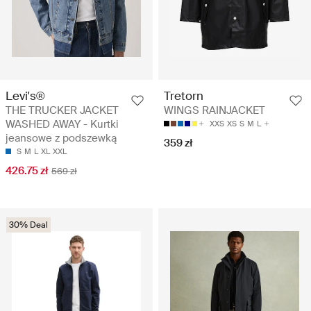
Levi's®
Tretorn
THE TRUCKER JACKET
WINGS RAINJACKET
WASHED AWAY - Kurtki
XXS
XS
S
M
L
jeansowe z podszewką
359 zł
S
M
L
XL
XXL
426.75 zł
569 zł
30% Deal