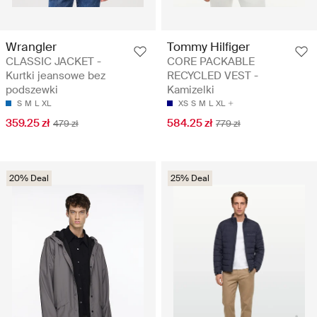
Wrangler
Tommy Hilfiger
CLASSIC JACKET -
CORE PACKABLE
Kurtki jeansowe bez
RECYCLED VEST -
podszewki
Kamizelki
S
M
L
XL
XS
S
M
L
XL
359.25 zł
584.25 zł
479 zł
779 zł
20% Deal
25% Deal