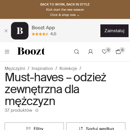
BACK TO WORK, BACK IN STYLE
Kick start the new season
Click & shop now →
Boozt App
zainstaluj
4.6
0
0
Mężczyźni
Inspiration
Kolekcje
Must-haves – odzież
zewnętrzna dla
mężczyzn
37 produktów
filtry
sortuj według