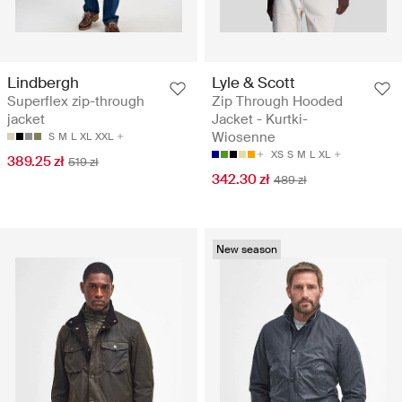
Lyle & Scott
Lindbergh
Zip Through Hooded
Superflex zip-through
Jacket - Kurtki-
jacket
Wiosenne
S
M
L
XL
XXL
XS
S
M
L
XL
389.25 zł
519 zł
342.30 zł
489 zł
New season