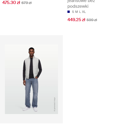
jeansowe bez
475.30 zł
679 zł
podszewki
S
M
L
XL
449.25 zł
599 zł