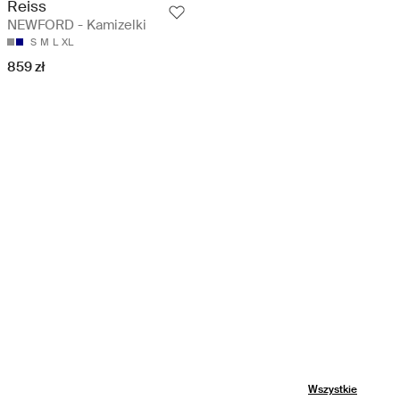
Reiss
NEWFORD - Kamizelki
S
M
L
XL
859 zł
Wszystkie