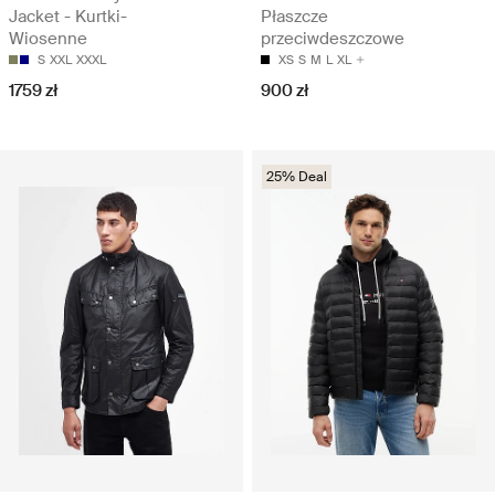
Jacket - Kurtki-
Płaszcze
Wiosenne
przeciwdeszczowe
S
XXL
XXXL
XS
S
M
L
XL
1759 zł
900 zł
25% Deal