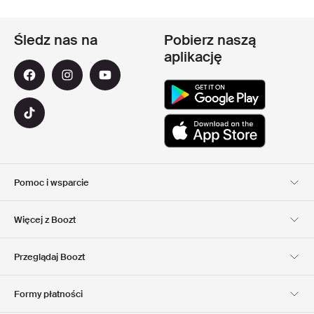
Śledz nas na
Pobierz naszą
aplikację
Pomoc i wsparcie
Obsługa Klienta
Dostawa
Więcej z Boozt
Zwroty
Płatność
Informacje o nas
Official voucher code
Przeglądaj Boozt
Nasze apps
Club Boozt
Kariera
Informacje o firmie
Formy płatności
Investor relations
Odpowiedzialność