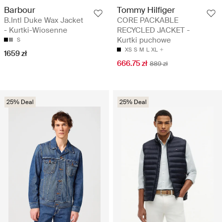
Barbour
Tommy Hilfiger
B.Intl Duke Wax Jacket
CORE PACKABLE
- Kurtki-Wiosenne
RECYCLED JACKET -
Kurtki puchowe
S
XS
S
M
L
XL
1659 zł
666.75 zł
889 zł
25% Deal
25% Deal