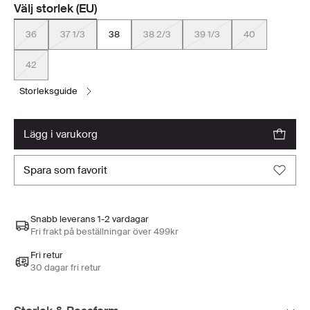
Välj storlek (EU)
36
37 1/3
38
38 2/3
39 1/3
40
42
storleksguide
lägg i varukorg
spara som favorit
Snabb leverans 1-2 vardagar
Fri frakt på beställningar över 499kr
Fri retur
30 dagar fri retur