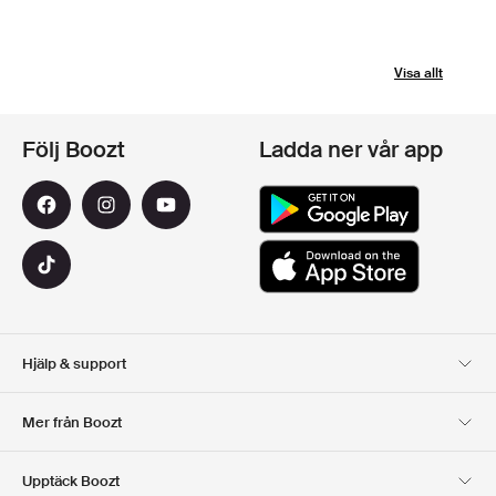
Visa allt
Följ Boozt
Ladda ner vår app
Hjälp & support
Kundservice
Leverans
Mer från Boozt
Returer
Betalning
Om Oss
Officiell Boozt Rabattkod
Upptäck Boozt