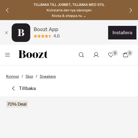
TILLBAKA TILL JOBBET, TILLBAKA MED STIL
Kickstarta den nya säsongen
Klicka & shoppa nu →
Boozt App
installera
4.6
0
0
Kvinnor
Skor
Sneakers
tillbaka
70% Deal