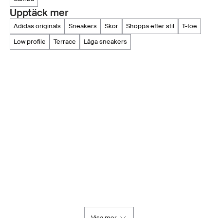
Upptäck mer
adidas originals
sneakers
skor
shoppa efter stil
t-toe
low profile
terrace
låga sneakers
Visa mer