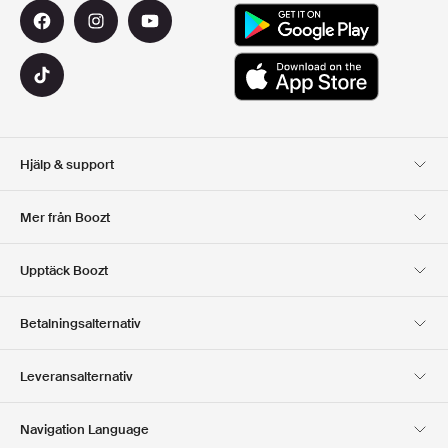
Hjälp & support
Kundservice
Leverans
Mer från Boozt
Returer
Betalning
Om Oss
Officiell Boozt Rabattkod
Upptäck Boozt
Presentkort
Våra appar
Karriär
Företagsinformation
Club Boozt
Betalningsalternativ
Investerarrelationer
Ansvar
Press & utmärkelser
Boozt Outlet
Leveransalternativ
Navigation Language