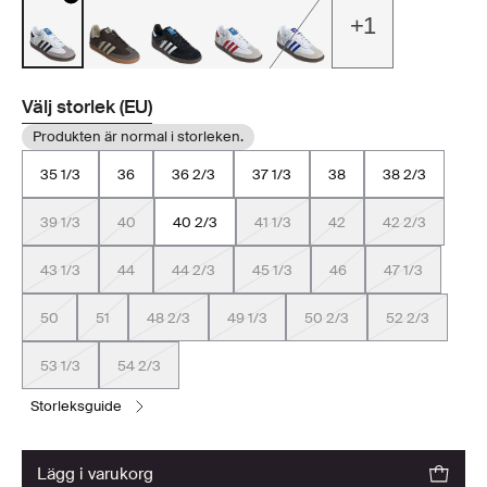
+1
Välj storlek (EU)
Produkten är normal i storleken.
35 1/3
36
36 2/3
37 1/3
38
38 2/3
39 1/3
40
40 2/3
41 1/3
42
42 2/3
43 1/3
44
44 2/3
45 1/3
46
47 1/3
50
51
48 2/3
49 1/3
50 2/3
52 2/3
53 1/3
54 2/3
storleksguide
lägg i varukorg