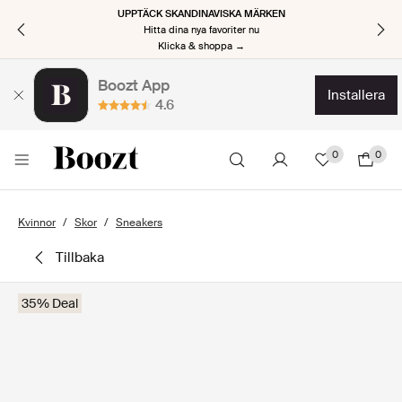
TILLBAKA TILL JOBBET, TILLBAKA MED STIL
Kickstarta den nya säsongen
Klicka & shoppa nu →
Boozt App
installera
4.6
0
0
Kvinnor
Skor
Sneakers
tillbaka
35% Deal