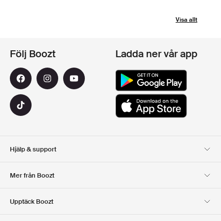
Visa allt
Följ Boozt
Ladda ner vår app
Hjälp & support
Kundservice
Leverans
Mer från Boozt
Returer
Betalning
Om Oss
Officiell Boozt Rabattkod
Upptäck Boozt
Presentkort
Våra appar
Karriär
Företagsinformation