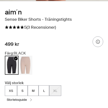
aim´n
Sense Biker Shorts - Träningstights
5
(3 Recensioner)
499 kr
Färg:
BLACK
Välj storlek
XS
S
M
L
XL
storleksguide