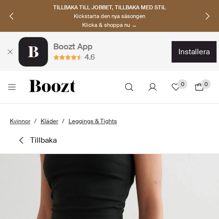
TILLBAKA TILL JOBBET, TILLBAKA MED STIL
Kickstarta den nya säsongen
Klicka & shoppa nu →
Boozt App
installera
4.6
0
0
Kvinnor
Kläder
Leggings & Tights
tillbaka