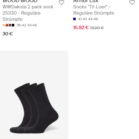
WOOD WOOD
Armor Lux
WWDakota 2 pack sock
Socks "Tri Loer" -
25330 - Reguläre
Reguläre Strümpfe
Strümpfe
41-43
44-46
39-42
43-46
15.92 €
19.90 €
30 €