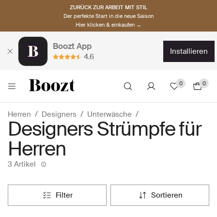
ZURÜCK ZUR ARBEIT MIT STIL
Der perfekte Start in die neue Saison
Hier klicken & einkaufen →
Boozt App
installieren
4.6
0
0
Herren
Designers
Unterwäsche
Designers Strümpfe für
Herren
3 Artikel
filter
sortieren